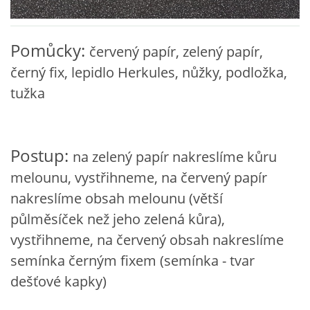
VZDĚLÁVACÍ BLOK ZÁŘÍ
Pomůcky:
červený papír, zelený papír,
VZDĚLÁVACÍ BLOK ŘÍJEN
černý fix, lepidlo Herkules, nůžky, podložka,
tužka
VZDĚLÁVACÍ BLOK LISTOPAD
Postup:
VZDĚLÁVACÍ BLOK PROSINEC
na zelený papír nakreslíme kůru
melounu, vystřihneme, na červený papír
nakreslíme obsah melounu (větší
VZDĚLÁVACÍ BLOK LEDEN
půlměsíček než jeho zelená kůra),
vystřihneme, na červený obsah nakreslíme
VZDĚLÁVACÍ BLOK ÚNOR
semínka černým fixem (semínka - tvar
dešťové kapky)
VZDĚLÁVACÍ BLOK BŘEZEN