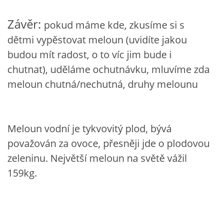
VZDĚLÁVACÍ BLOK DUBEN
Závěr:
pokud máme kde, zkusíme si s
dětmi vypěstovat meloun (uvidíte jakou
VÝTVARNÉ TECHNIKY
budou mít radost, o to víc jim bude i
chutnat), uděláme ochutnávku, mluvíme zda
VÝTVARNÉ POMŮCKY
meloun chutná/nechutná, druhy melounu
VÝTVARNÉ AKTIVITY - JARO
Meloun vodní je tykvovitý plod, bývá
VÝTVARNÉ AKTIVITY - LÉTO
považován za ovoce, přesněji jde o plodovou
zeleninu. Největší meloun na světě vážil
VÝTVARNÉ AKTIVITY - PODZIM
159kg.
VÝTVARNÉ AKTIVITY - ZIMA
CHARAKTERISTIKA ROČNÍCH OBDOBÍ