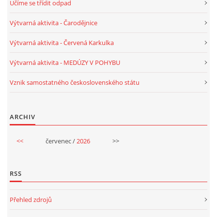
Učíme se třídit odpad
VELIKONOCE
Výtvarná aktivita - Čarodějnice
Výtvarná aktivita - Červená Karkulka
SVĚTOVÝ DEN VODY 22. BŘEZEN
Výtvarná aktivita - MEDÚZY V POHYBU
KREATIVNÍ OVOCNÉ A ZELENINOVÉ MLSÁNÍ
Vznik samostatného československého státu
RECENZE NA KNIHY
ARCHIV
RECENZE NA HRAČKY
<<
červenec /
2026
>>
MIKULÁŠSKÁ NADÍLKA
RSS
VÁNOČNÍ TVOŘENÍ
Přehled zdrojů