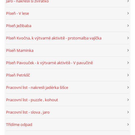
Jaro - nakresli si zvířátko
Píseň - V lese
HALLOWEEN
Píseň Ježibaba
DUŠIČKY
Píseň Kvočna, k výtvarné aktivitě - prstomalba vajíčka
Píseň Maminka
SVATÝ MARTIN
Píseň Pavouček - k výtvarné aktivitě - V pavučině
SVATÁ KATEŘINA 25.LISTOPADU
Píseň Petrklíč
Pracovní list - nakresli jadérka šišce
SVATÁ BARBORA 4.12.
Pracovní list - puzzle , kohout
MIKULÁŠ, ČERTI
Pracovní list - slova , jaro
Třídíme odpad
MASOPUST