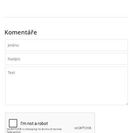
HÁDANKY K TÉMATU JARO, LÉTO, PODZIM,ZIMA
Komentáře
PÍSNĚ K TÉMATU JARO
BÁSNĚ K TÉMATU JARO
POHYBOVÉ AKTIVITY NA TÉMA JARO
PÍSNĚ K TÉMATU LÉTO
BÁSNĚ K TÉMATU LÉTO
POHYBOVÉ AKTIVITY NA TÉMA LÉTO