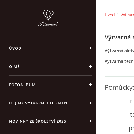
Úvod
Výtvar
Výtvarná 
ÚVOD
Výtvarná aktiv
Výtvarná techn
O MĚ
FOTOALBUM
Pomůcky
nůž
DĚJINY VÝTVARNÉHO UMĚNÍ
temp
NOVINKY ZE ŠKOLSTVÍ 2025
prováz