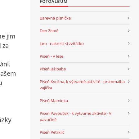
FOTOALBUM
Barevná písnička
Den Země
e jim
Jaro - nakresli si zvířátko
 za
Píseň - V lese
ání.
Píseň Ježibaba
 našem
u
Píseň Kvočna, k výtvarné aktivitě - prstomalba
vajíčka
Píseň Maminka
Píseň Pavouček - k výtvarné aktivitě - V
ázky
pavučině
Píseň Petrklíč