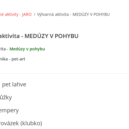
né aktivity - JARO
Výtvarná aktivita - MEDÚZY V POHYBU
aktivita - MEDÚZY V POHYBU
ita -
Medúzy v pohybu
ika - pet-art
:
pet lahve
ky
ery
ek (klubko)