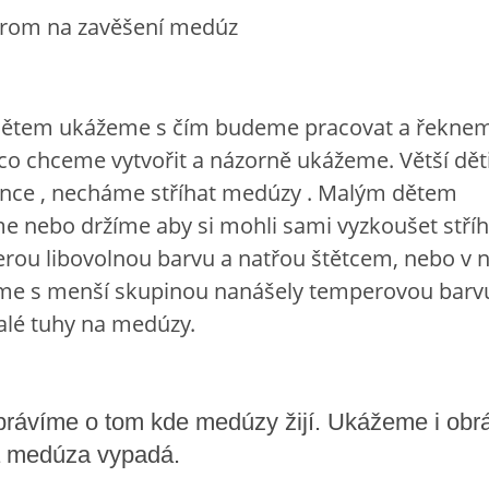
a zavěšení medúz
ětem ukážeme s čím budeme pracovat a řeknem
o chceme vytvořit a názorně ukážeme. Větší děti
ence , necháme stříhat medúzy . Malým dětem
e nebo držíme aby si mohli sami vyzkoušet stříh
berou libovolnou barvu a natřou štětcem, nebo v
sme s menší skupinou nanášely temperovou barv
alé tuhy na medúzy.
rávíme o tom kde medúzy žijí. Ukážeme i obr
á medúza vypadá.