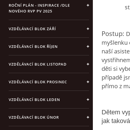
ROČNÍ PLÁN - INSPIRACE /DLE
strom n
NOVÉHO RVP PV 2025
VZDĚLÁVACÍ BLOK ZÁŘÍ
Postup:
D
myšlenku c
VZDĚLÁVACÍ BLOK ŘÍJEN
naší asist
vystřihnem
VZDĚLÁVACÍ BLOK LISTOPAD
děti si vy
případě j
VZDĚLÁVACÍ BLOK PROSINEC
přímo z m
VZDĚLÁVACÍ BLOK LEDEN
Dětem vyp
VZDĚLÁVACÍ BLOK ÚNOR
jak takov