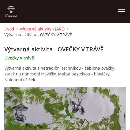
Úvod
Výtvarné aktivity - JARO
Výtvarná aktivita - OVEČKY V TRÁVĚ
ÚVOD
Výtvarná aktivita - OVEČKY V TRÁVĚ
O MĚ
Ovečky v trávě
Výtvarná aktivita s netradiční technikou - šablona ovečky,
FOTOALBUM
korek na nanesení travičky. Malba pastelkou - hlavičky.
Nalepení očiček.
DĚJINY VÝTVARNÉHO UMĚNÍ
NOVINKY ZE ŠKOLSTVÍ 2025
ROČNÍ PLÁN - INSPIRACE /DLE NOVÉHO RVP PV 2025