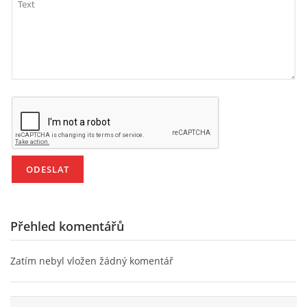
HÁDANKY K TÉMATU JARO, LÉTO, PODZIM,ZIMA
PÍSNĚ K TÉMATU JARO
BÁSNĚ K TÉMATU JARO
POHYBOVÉ AKTIVITY NA TÉMA JARO
PÍSNĚ K TÉMATU LÉTO
Přehled komentářů
BÁSNĚ K TÉMATU LÉTO
Zatím nebyl vložen žádný komentář
POHYBOVÉ AKTIVITY NA TÉMA LÉTO