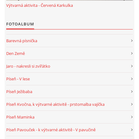
TÝDENNÍ PLÁNY
Výtvarná aktivita - Červená Karkulka
FOTOALBUM
SMYSLOVÁ AKTIVITA
Barevná písnička
MONTESSORI AKTIVITA
Den Země
JÓGOVÉ CVIČENÍ, TYPY, RADY, RECENZE
Jaro - nakresli si zvířátko
Píseň - V lese
KALENDÁŘ PRO DĚTI
Píseň Ježibaba
STÁTNÍ SVÁTKY
Píseň Kvočna, k výtvarné aktivitě - prstomalba vajíčka
Píseň Maminka
SVATÝ VÁCLAV
Píseň Pavouček - k výtvarné aktivitě - V pavučině
20.10. DEN STROMŮ