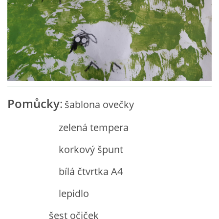
VZDĚLÁVACÍ BLOK ZÁŘÍ
VZDĚLÁVACÍ BLOK ŘÍJEN
VZDĚLÁVACÍ BLOK LISTOPAD
Pomůcky
:
šablona ovečky
VZDĚLÁVACÍ BLOK PROSINEC
zelená tempera
VZDĚLÁVACÍ BLOK LEDEN
korkový špunt
VZDĚLÁVACÍ BLOK ÚNOR
bílá čtvrtka A4
lepidlo
VZDĚLÁVACÍ BLOK BŘEZEN
šest očiček