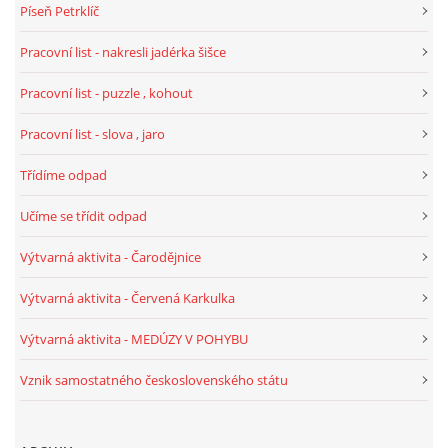
Píseň Petrklíč
Pracovní list - nakresli jadérka šišce
HALLOWEEN
Pracovní list - puzzle , kohout
DUŠIČKY
Pracovní list - slova , jaro
Třídíme odpad
SVATÝ MARTIN
Učíme se třídit odpad
SVATÁ KATEŘINA 25.LISTOPADU
Výtvarná aktivita - Čarodějnice
Výtvarná aktivita - Červená Karkulka
SVATÁ BARBORA 4.12.
Výtvarná aktivita - MEDÚZY V POHYBU
MIKULÁŠ, ČERTI
Vznik samostatného československého státu
MASOPUST