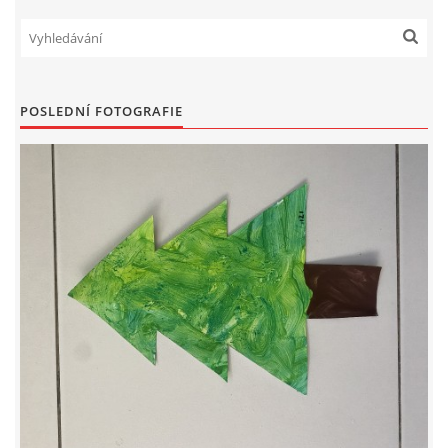
PÍSNĚ K TÉMATU PODZIM
BÁSNĚ K TÉMATU PODZIM
POSLEDNÍ FOTOGRAFIE
POHYBOVÉ AKTIVITY NA TÉMA PODZIM
PÍSNĚ K TÉMATU ZIMA
BÁSNĚ K TÉMATU ZIMA
POHYBOVÉ AKTIVITY NA TÉMA ZIMA
VZDĚLÁVACÍ PLÁN OD ZÁŘÍ DO ČERVNA