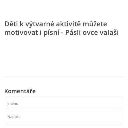
VZDĚLÁVACÍ BLOK DUBEN
Děti k výtvarné aktivitě můžete
VÝTVARNÉ TECHNIKY
motivovat i písní - Pásli ovce valaši
VÝTVARNÉ POMŮCKY
VÝTVARNÉ AKTIVITY - JARO
VÝTVARNÉ AKTIVITY - LÉTO
Komentáře
VÝTVARNÉ AKTIVITY - PODZIM
VÝTVARNÉ AKTIVITY - ZIMA
CHARAKTERISTIKA ROČNÍCH OBDOBÍ