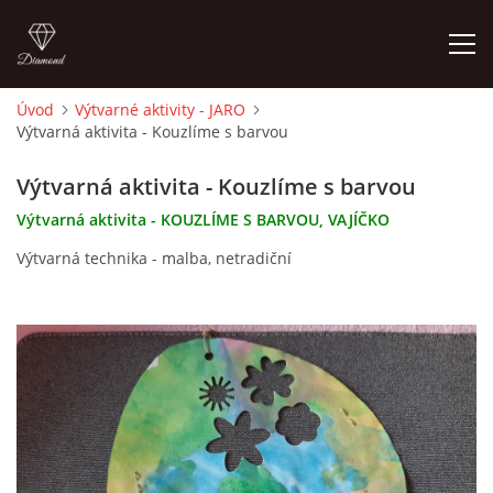
Úvod
Výtvarné aktivity - JARO
Výtvarná aktivita - Kouzlíme s barvou
ÚVOD
Výtvarná aktivita - Kouzlíme s barvou
O MĚ
Výtvarná aktivita - KOUZLÍME S BARVOU, VAJÍČKO
Výtvarná technika - malba, netradiční
FOTOALBUM
DĚJINY VÝTVARNÉHO UMĚNÍ
NOVINKY ZE ŠKOLSTVÍ 2025
ROČNÍ PLÁN - INSPIRACE /DLE NOVÉHO RVP PV 2025