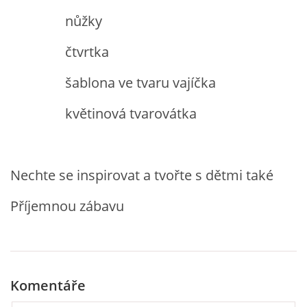
VZDĚLÁVACÍ BLOK DUBEN
nůžky
čtvrtka
VÝTVARNÉ TECHNIKY
šablona ve tvaru vajíčka
VÝTVARNÉ POMŮCKY
květinová tvarovátka
VÝTVARNÉ AKTIVITY - JARO
Nechte se inspirovat a tvořte s dětmi také
VÝTVARNÉ AKTIVITY - LÉTO
Příjemnou zábavu
VÝTVARNÉ AKTIVITY - PODZIM
VÝTVARNÉ AKTIVITY - ZIMA
Komentáře
CHARAKTERISTIKA ROČNÍCH OBDOBÍ