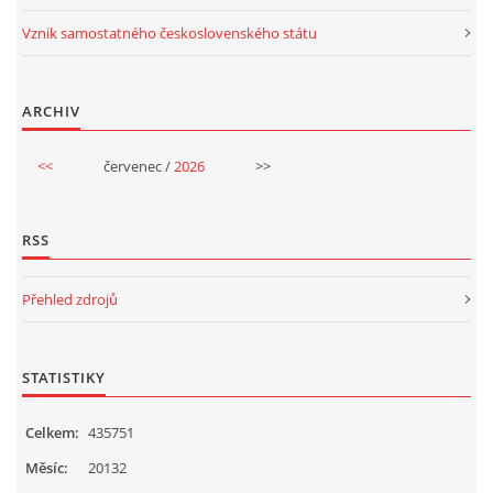
Vznik samostatného československého státu
VELIKONOCE
SVĚTOVÝ DEN VODY 22. BŘEZEN
ARCHIV
<<
červenec /
2026
>>
KREATIVNÍ OVOCNÉ A ZELENINOVÉ MLSÁNÍ
RSS
RECENZE NA KNIHY
Přehled zdrojů
RECENZE NA HRAČKY
MIKULÁŠSKÁ NADÍLKA
STATISTIKY
Celkem:
435751
VÁNOČNÍ TVOŘENÍ
Měsíc:
20132