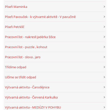
Píseň Maminka
HALLOWEEN
Píseň Pavouček - k výtvarné aktivitě - V pavučině
Píseň Petrklíč
DUŠIČKY
Pracovní list - nakresli jadérka šišce
SVATÝ MARTIN
Pracovní list - puzzle , kohout
Pracovní list - slova , jaro
SVATÁ KATEŘINA 25.LISTOPADU
Třídíme odpad
SVATÁ BARBORA 4.12.
Učíme se třídit odpad
Výtvarná aktivita - Čarodějnice
MIKULÁŠ, ČERTI
Výtvarná aktivita - Červená Karkulka
MASOPUST
Výtvarná aktivita - MEDÚZY V POHYBU