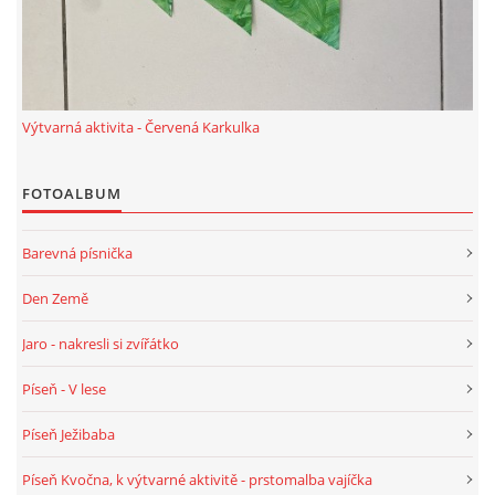
TÝDENNÍ PLÁNY
SMYSLOVÁ AKTIVITA
Výtvarná aktivita - Červená Karkulka
MONTESSORI AKTIVITA
FOTOALBUM
JÓGOVÉ CVIČENÍ, TYPY, RADY, RECENZE
Barevná písnička
KALENDÁŘ PRO DĚTI
Den Země
Jaro - nakresli si zvířátko
STÁTNÍ SVÁTKY
Píseň - V lese
SVATÝ VÁCLAV
Píseň Ježibaba
Píseň Kvočna, k výtvarné aktivitě - prstomalba vajíčka
20.10. DEN STROMŮ