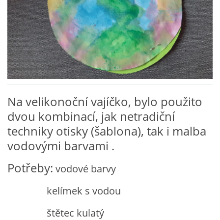
VZDĚLÁVACÍ BLOK ZÁŘÍ
VZDĚLÁVACÍ BLOK ŘÍJEN
VZDĚLÁVACÍ BLOK LISTOPAD
Na velikonoční vajíčko, bylo použito
VZDĚLÁVACÍ BLOK PROSINEC
dvou kombinací, jak netradiční
techniky otisky (šablona), tak i malba
VZDĚLÁVACÍ BLOK LEDEN
vodovými barvami .
Potřeby:
vodové barvy
VZDĚLÁVACÍ BLOK ÚNOR
kelímek s vodou
VZDĚLÁVACÍ BLOK BŘEZEN
štětec kulatý