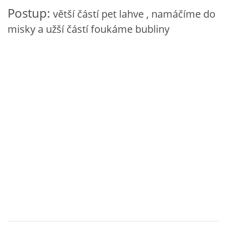
Postup:
VZDĚLÁVACÍ BLOK DUBEN
větší částí pet lahve , namáčíme do
misky a užší částí foukáme bubliny
VÝTVARNÉ TECHNIKY
VÝTVARNÉ POMŮCKY
VÝTVARNÉ AKTIVITY - JARO
VÝTVARNÉ AKTIVITY - LÉTO
VÝTVARNÉ AKTIVITY - PODZIM
VÝTVARNÉ AKTIVITY - ZIMA
CHARAKTERISTIKA ROČNÍCH OBDOBÍ