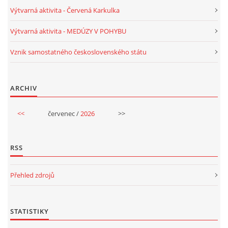
Výtvarná aktivita - Červená Karkulka
VELIKONOCE
Výtvarná aktivita - MEDÚZY V POHYBU
SVĚTOVÝ DEN VODY 22. BŘEZEN
Vznik samostatného československého státu
KREATIVNÍ OVOCNÉ A ZELENINOVÉ MLSÁNÍ
ARCHIV
RECENZE NA KNIHY
<<
červenec /
2026
>>
RECENZE NA HRAČKY
RSS
MIKULÁŠSKÁ NADÍLKA
Přehled zdrojů
VÁNOČNÍ TVOŘENÍ
STATISTIKY