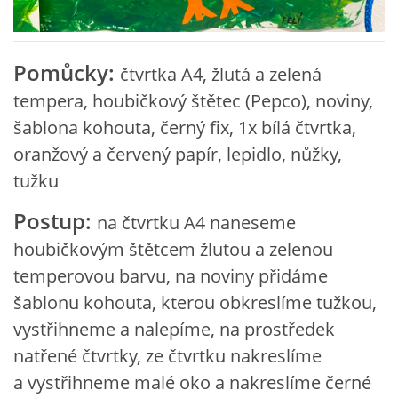
VZDĚLÁVACÍ BLOK ZÁŘÍ
Pomůcky:
čtvrtka A4, žlutá a zelená
VZDĚLÁVACÍ BLOK ŘÍJEN
tempera, houbičkový štětec (Pepco), noviny,
šablona kohouta, černý fix, 1x bílá čtvrtka,
VZDĚLÁVACÍ BLOK LISTOPAD
oranžový a červený papír, lepidlo, nůžky,
tužku
VZDĚLÁVACÍ BLOK PROSINEC
Postup:
na čtvrtku A4 naneseme
houbičkovým štětcem žlutou a zelenou
VZDĚLÁVACÍ BLOK LEDEN
temperovou barvu, na noviny přidáme
šablonu kohouta, kterou obkreslíme tužkou,
VZDĚLÁVACÍ BLOK ÚNOR
vystřihneme a nalepíme, na prostředek
natřené čtvrtky, ze čtvrtku nakreslíme
VZDĚLÁVACÍ BLOK BŘEZEN
a vystřihneme malé oko a nakreslíme černé