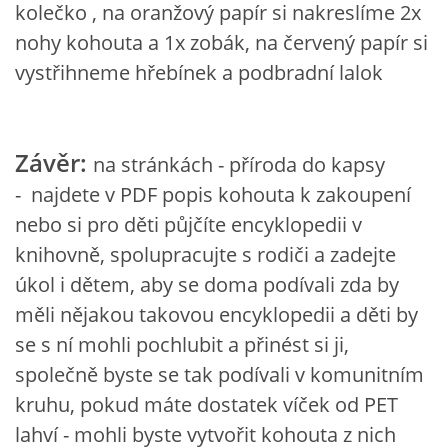
kolečko , na oranžový papír si nakreslíme 2x
VZDĚLÁVACÍ BLOK DUBEN
nohy kohouta a 1x zobák, na červený papír si
vystřihneme hřebínek a podbradní lalok
VÝTVARNÉ TECHNIKY
VÝTVARNÉ POMŮCKY
Závěr:
na stránkách - příroda do kapsy
- najdete v PDF popis kohouta k zakoupení
VÝTVARNÉ AKTIVITY - JARO
nebo si pro děti půjčíte encyklopedii v
knihovně, spolupracujte s rodiči a zadejte
VÝTVARNÉ AKTIVITY - LÉTO
úkol i dětem, aby se doma podívali zda by
měli nějakou takovou encyklopedii a děti by
VÝTVARNÉ AKTIVITY - PODZIM
se s ní mohli pochlubit a přinést si ji,
společně byste se tak podívali v komunitním
VÝTVARNÉ AKTIVITY - ZIMA
kruhu, pokud máte dostatek víček od PET
lahví - mohli byste vytvořit kohouta z nich
CHARAKTERISTIKA ROČNÍCH OBDOBÍ