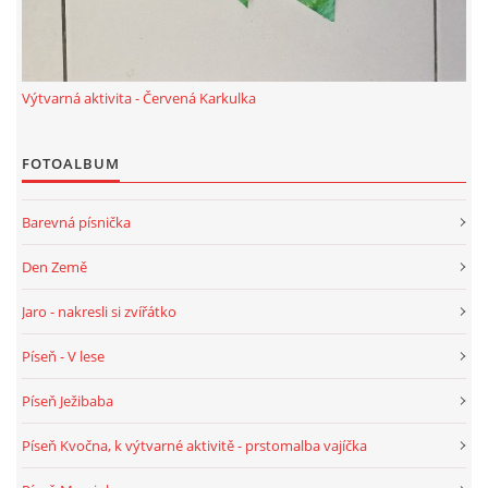
PÍSNĚ K TÉMATU PODZIM
Výtvarná aktivita - Červená Karkulka
BÁSNĚ K TÉMATU PODZIM
FOTOALBUM
POHYBOVÉ AKTIVITY NA TÉMA PODZIM
Barevná písnička
PÍSNĚ K TÉMATU ZIMA
Den Země
BÁSNĚ K TÉMATU ZIMA
Jaro - nakresli si zvířátko
Píseň - V lese
POHYBOVÉ AKTIVITY NA TÉMA ZIMA
Píseň Ježibaba
VZDĚLÁVACÍ PLÁN OD ZÁŘÍ DO ČERVNA
Píseň Kvočna, k výtvarné aktivitě - prstomalba vajíčka