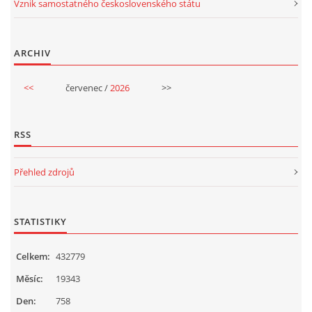
Vznik samostatného československého státu
HALLOWEEN
ARCHIV
DUŠIČKY
<<
červenec /
2026
>>
SVATÝ MARTIN
RSS
SVATÁ KATEŘINA 25.LISTOPADU
Přehled zdrojů
SVATÁ BARBORA 4.12.
STATISTIKY
MIKULÁŠ, ČERTI
Celkem:
432779
Měsíc:
19343
MASOPUST
Den:
758