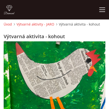
Úvod
Výtvarné aktivity - JARO
Výtvarná aktivita - kohout
ÚVOD
Výtvarná aktivita - kohout
18. 8. 2024
O MĚ
FOTOALBUM
DĚJINY VÝTVARNÉHO UMĚNÍ
NOVINKY ZE ŠKOLSTVÍ 2025
ROČNÍ PLÁN - INSPIRACE /DLE NOVÉHO RVP PV 2025