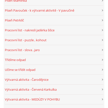
Píseň Maminka
TÝDENNÍ PLÁNY
Píseň Pavouček - k výtvarné aktivitě - V pavučině
SMYSLOVÁ AKTIVITA
Píseň Petrklíč
Pracovní list - nakresli jadérka šišce
MONTESSORI AKTIVITA
Pracovní list - puzzle , kohout
JÓGOVÉ CVIČENÍ, TYPY, RADY, RECENZE
Pracovní list - slova , jaro
Třídíme odpad
KALENDÁŘ PRO DĚTI
Učíme se třídit odpad
STÁTNÍ SVÁTKY
Výtvarná aktivita - Čarodějnice
Výtvarná aktivita - Červená Karkulka
SVATÝ VÁCLAV
Výtvarná aktivita - MEDÚZY V POHYBU
20.10. DEN STROMŮ