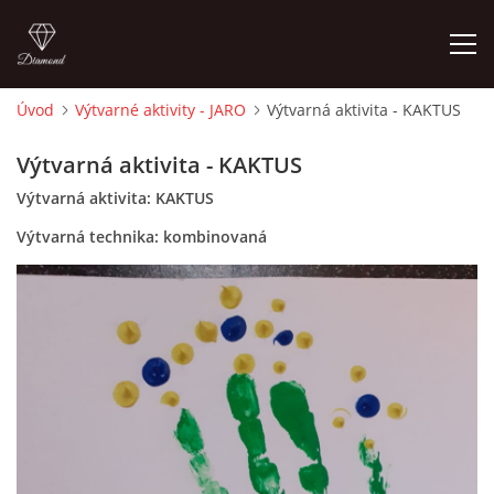
Úvod
Výtvarné aktivity - JARO
Výtvarná aktivita - KAKTUS
ÚVOD
Výtvarná aktivita - KAKTUS
Výtvarná aktivita: KAKTUS
O MĚ
Výtvarná technika: kombinovaná
FOTOALBUM
DĚJINY VÝTVARNÉHO UMĚNÍ
NOVINKY ZE ŠKOLSTVÍ 2025
ROČNÍ PLÁN - INSPIRACE /DLE NOVÉHO RVP PV 2025