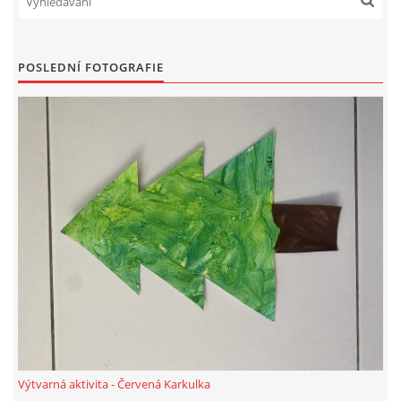
PÍSNĚ K TÉMATU PODZIM
POSLEDNÍ FOTOGRAFIE
BÁSNĚ K TÉMATU PODZIM
POHYBOVÉ AKTIVITY NA TÉMA PODZIM
PÍSNĚ K TÉMATU ZIMA
BÁSNĚ K TÉMATU ZIMA
POHYBOVÉ AKTIVITY NA TÉMA ZIMA
VZDĚLÁVACÍ PLÁN OD ZÁŘÍ DO ČERVNA
Výtvarná aktivita - Červená Karkulka