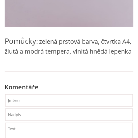
VZDĚLÁVACÍ BLOK DUBEN
VÝTVARNÉ TECHNIKY
Pomůcky:
zelená prstová barva, čtvrtka A4,
VÝTVARNÉ POMŮCKY
žlutá a modrá tempera, vlnitá hnědá lepenka
VÝTVARNÉ AKTIVITY - JARO
VÝTVARNÉ AKTIVITY - LÉTO
Komentáře
VÝTVARNÉ AKTIVITY - PODZIM
VÝTVARNÉ AKTIVITY - ZIMA
CHARAKTERISTIKA ROČNÍCH OBDOBÍ