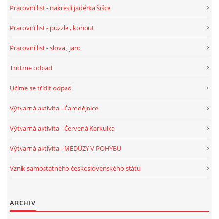
Pracovní list - nakresli jadérka šišce
HALLOWEEN
Pracovní list - puzzle , kohout
Pracovní list - slova , jaro
DUŠIČKY
Třídíme odpad
SVATÝ MARTIN
Učíme se třídit odpad
Výtvarná aktivita - Čarodějnice
SVATÁ KATEŘINA 25.LISTOPADU
Výtvarná aktivita - Červená Karkulka
SVATÁ BARBORA 4.12.
Výtvarná aktivita - MEDÚZY V POHYBU
Vznik samostatného československého státu
MIKULÁŠ, ČERTI
ARCHIV
MASOPUST