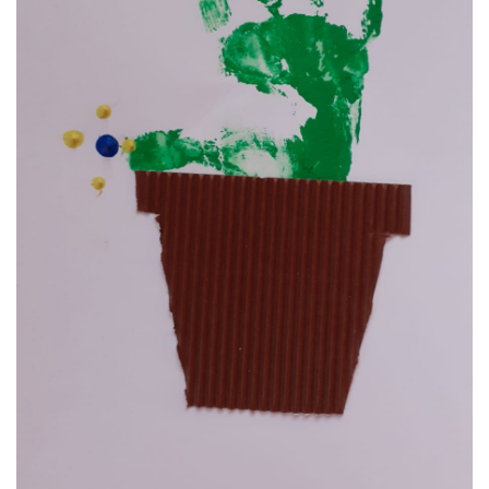
VZDĚLÁVACÍ BLOK ZÁŘÍ
VZDĚLÁVACÍ BLOK ŘÍJEN
VZDĚLÁVACÍ BLOK LISTOPAD
VZDĚLÁVACÍ BLOK PROSINEC
VZDĚLÁVACÍ BLOK LEDEN
VZDĚLÁVACÍ BLOK ÚNOR
VZDĚLÁVACÍ BLOK BŘEZEN