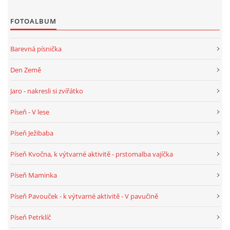
TÝDENNÍ PLÁNY
FOTOALBUM
SMYSLOVÁ AKTIVITA
Barevná písnička
Den Země
MONTESSORI AKTIVITA
Jaro - nakresli si zvířátko
JÓGOVÉ CVIČENÍ, TYPY, RADY, RECENZE
Píseň - V lese
Píseň Ježibaba
KALENDÁŘ PRO DĚTI
Píseň Kvočna, k výtvarné aktivitě - prstomalba vajíčka
STÁTNÍ SVÁTKY
Píseň Maminka
SVATÝ VÁCLAV
Píseň Pavouček - k výtvarné aktivitě - V pavučině
Píseň Petrklíč
20.10. DEN STROMŮ