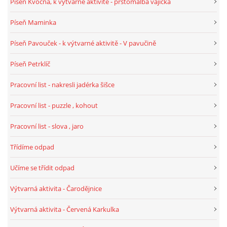
Píseň Kvočna, k výtvarné aktivitě - prstomalba vajíčka
Píseň Maminka
HALLOWEEN
Píseň Pavouček - k výtvarné aktivitě - V pavučině
DUŠIČKY
Píseň Petrklíč
Pracovní list - nakresli jadérka šišce
SVATÝ MARTIN
Pracovní list - puzzle , kohout
SVATÁ KATEŘINA 25.LISTOPADU
Pracovní list - slova , jaro
Třídíme odpad
SVATÁ BARBORA 4.12.
Učíme se třídit odpad
MIKULÁŠ, ČERTI
Výtvarná aktivita - Čarodějnice
Výtvarná aktivita - Červená Karkulka
MASOPUST