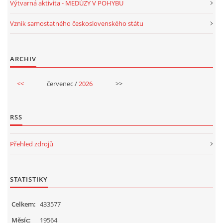
Výtvarná aktivita - MEDÚZY V POHYBU
VELIKONOCE
Vznik samostatného československého státu
SVĚTOVÝ DEN VODY 22. BŘEZEN
ARCHIV
KREATIVNÍ OVOCNÉ A ZELENINOVÉ MLSÁNÍ
<<
červenec /
2026
>>
RECENZE NA KNIHY
RSS
RECENZE NA HRAČKY
Přehled zdrojů
MIKULÁŠSKÁ NADÍLKA
STATISTIKY
VÁNOČNÍ TVOŘENÍ
Celkem:
433577
Měsíc:
19564