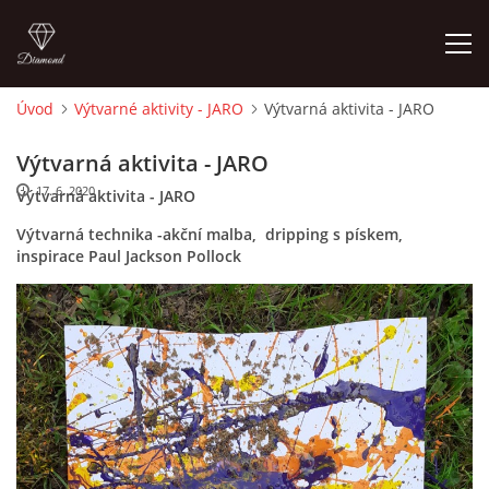
Úvod
Výtvarné aktivity - JARO
Výtvarná aktivita - JARO
ÚVOD
Výtvarná aktivita - JARO
17. 6. 2020
Výtvarná aktivita - JARO
O MĚ
Výtvarná technika -akční malba, dripping s pískem,
inspirace Paul Jackson Pollock
FOTOALBUM
DĚJINY VÝTVARNÉHO UMĚNÍ
NOVINKY ZE ŠKOLSTVÍ 2025
ROČNÍ PLÁN - INSPIRACE /DLE NOVÉHO RVP PV 2025