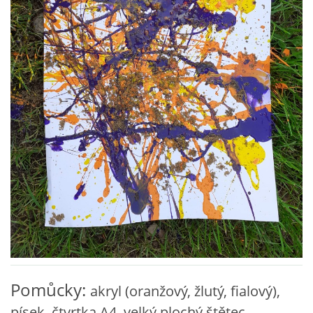
VZDĚLÁVACÍ BLOK ZÁŘÍ
VZDĚLÁVACÍ BLOK ŘÍJEN
VZDĚLÁVACÍ BLOK LISTOPAD
VZDĚLÁVACÍ BLOK PROSINEC
VZDĚLÁVACÍ BLOK LEDEN
VZDĚLÁVACÍ BLOK ÚNOR
VZDĚLÁVACÍ BLOK BŘEZEN
Pomůcky:
akryl (oranžový, žlutý, fialový),
písek, čtvrtka A4, velký plochý štětec,