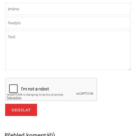
HÁDANKY K TÉMATU JARO, LÉTO, PODZIM,ZIMA
PÍSNĚ K TÉMATU JARO
BÁSNĚ K TÉMATU JARO
POHYBOVÉ AKTIVITY NA TÉMA JARO
PÍSNĚ K TÉMATU LÉTO
BÁSNĚ K TÉMATU LÉTO
POHYBOVÉ AKTIVITY NA TÉMA LÉTO
Přehled komentářů