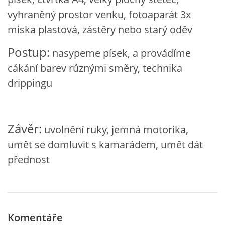
VZDĚLÁVACÍ BLOK DUBEN
vyhraněný prostor venku, fotoaparát 3x
miska plastová, zástěry nebo starý oděv
VÝTVARNÉ TECHNIKY
Postup:
nasypeme písek, a provádíme
cákání barev různými směry, technika
VÝTVARNÉ POMŮCKY
drippingu
VÝTVARNÉ AKTIVITY - JARO
Závěr:
uvolnění ruky, jemná motorika,
VÝTVARNÉ AKTIVITY - LÉTO
umět se domluvit s kamarádem, umět dát
přednost
VÝTVARNÉ AKTIVITY - PODZIM
VÝTVARNÉ AKTIVITY - ZIMA
Komentáře
CHARAKTERISTIKA ROČNÍCH OBDOBÍ