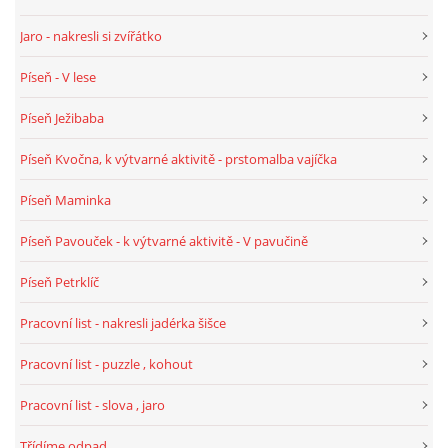
TÝDENNÍ PLÁNY
Jaro - nakresli si zvířátko
Píseň - V lese
SMYSLOVÁ AKTIVITA
Píseň Ježibaba
MONTESSORI AKTIVITA
Píseň Kvočna, k výtvarné aktivitě - prstomalba vajíčka
JÓGOVÉ CVIČENÍ, TYPY, RADY, RECENZE
Píseň Maminka
Píseň Pavouček - k výtvarné aktivitě - V pavučině
KALENDÁŘ PRO DĚTI
Píseň Petrklíč
STÁTNÍ SVÁTKY
Pracovní list - nakresli jadérka šišce
Pracovní list - puzzle , kohout
SVATÝ VÁCLAV
Pracovní list - slova , jaro
20.10. DEN STROMŮ
Třídíme odpad