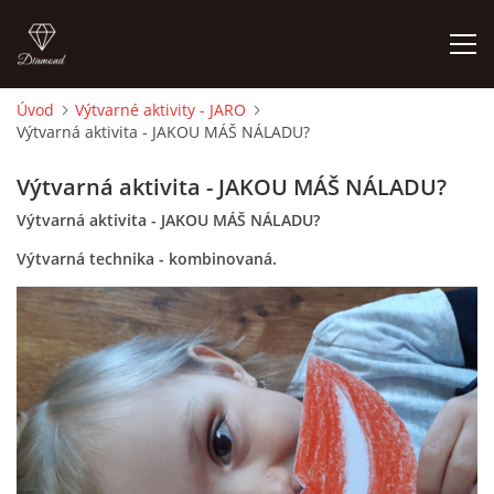
Úvod
Výtvarné aktivity - JARO
Výtvarná aktivita - JAKOU MÁŠ NÁLADU?
ÚVOD
Výtvarná aktivita - JAKOU MÁŠ NÁLADU?
O MĚ
Výtvarná aktivita - JAKOU MÁŠ NÁLADU?
Výtvarná technika - kombinovaná.
FOTOALBUM
DĚJINY VÝTVARNÉHO UMĚNÍ
NOVINKY ZE ŠKOLSTVÍ 2025
ROČNÍ PLÁN - INSPIRACE /DLE NOVÉHO RVP PV 2025