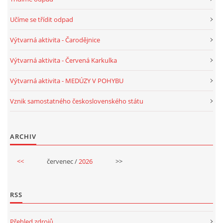
Učíme se třídit odpad
HALLOWEEN
Výtvarná aktivita - Čarodějnice
DUŠIČKY
Výtvarná aktivita - Červená Karkulka
Výtvarná aktivita - MEDÚZY V POHYBU
SVATÝ MARTIN
Vznik samostatného československého státu
SVATÁ KATEŘINA 25.LISTOPADU
ARCHIV
SVATÁ BARBORA 4.12.
<<
červenec /
2026
>>
MIKULÁŠ, ČERTI
RSS
MASOPUST
Přehled zdrojů