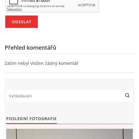
HÁDANKY K TÉMATU JARO, LÉTO, PODZIM,ZIMA
PÍSNĚ K TÉMATU JARO
Přehled komentářů
BÁSNĚ K TÉMATU JARO
Zatím nebyl vložen žádný komentář
POHYBOVÉ AKTIVITY NA TÉMA JARO
PÍSNĚ K TÉMATU LÉTO
BÁSNĚ K TÉMATU LÉTO
POSLEDNÍ FOTOGRAFIE
POHYBOVÉ AKTIVITY NA TÉMA LÉTO