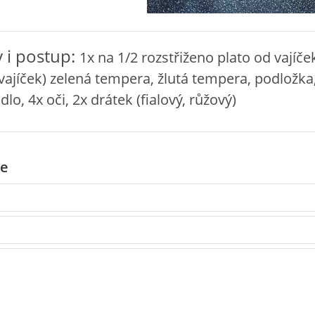
 i postup:
1x na 1/2 rozstřiženo plato od vajíče
vajíček) zelená tempera, žlutá tempera, podložka
idlo, 4x oči, 2x drátek (fialový, růžový)
e