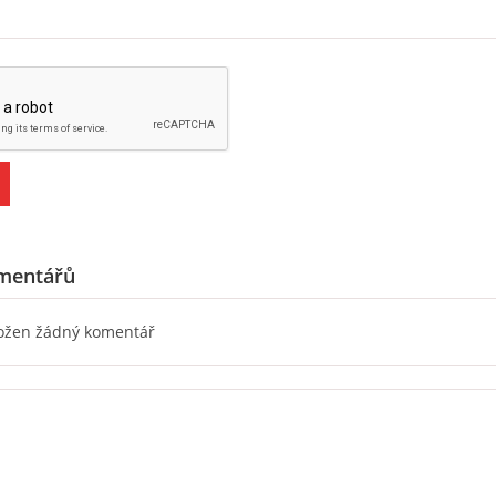
mentářů
ložen žádný komentář