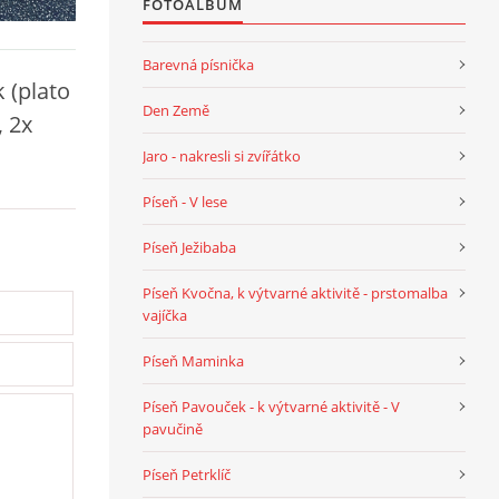
FOTOALBUM
Barevná písnička
k (plato
Den Země
, 2x
Jaro - nakresli si zvířátko
Píseň - V lese
Píseň Ježibaba
Píseň Kvočna, k výtvarné aktivitě - prstomalba
vajíčka
Píseň Maminka
Píseň Pavouček - k výtvarné aktivitě - V
pavučině
Píseň Petrklíč