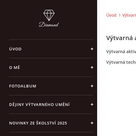
Úvod
Výtvar
Výtvarná 
ÚVOD
Výtvarná akti
Výtvarná techn
O MĚ
FOTOALBUM
DĚJINY VÝTVARNÉHO UMĚNÍ
NOVINKY ZE ŠKOLSTVÍ 2025