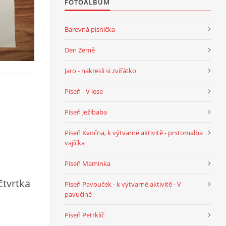
FOTOALBUM
Barevná písnička
Den Země
Jaro - nakresli si zvířátko
Píseň - V lese
Píseň Ježibaba
Píseň Kvočna, k výtvarné aktivitě - prstomalba
vajíčka
Píseň Maminka
čtvrtka
Píseň Pavouček - k výtvarné aktivitě - V
pavučině
Píseň Petrklíč