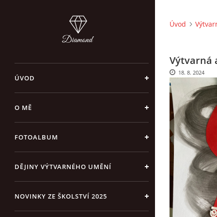
Úvod
Výtvar
Výtvarná a
18. 8. 2024
ÚVOD
O MĚ
FOTOALBUM
DĚJINY VÝTVARNÉHO UMĚNÍ
NOVINKY ZE ŠKOLSTVÍ 2025