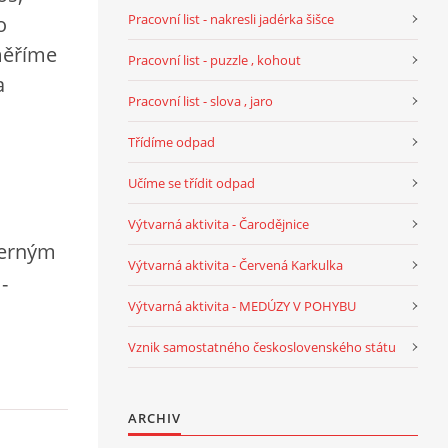
Pracovní list - nakresli jadérka šišce
o
dměříme
Pracovní list - puzzle , kohout
a
Pracovní list - slova , jaro
Třídíme odpad
Učíme se třídit odpad
Výtvarná aktivita - Čarodějnice
černým
Výtvarná aktivita - Červená Karkulka
-
Výtvarná aktivita - MEDÚZY V POHYBU
Vznik samostatného československého státu
ARCHIV