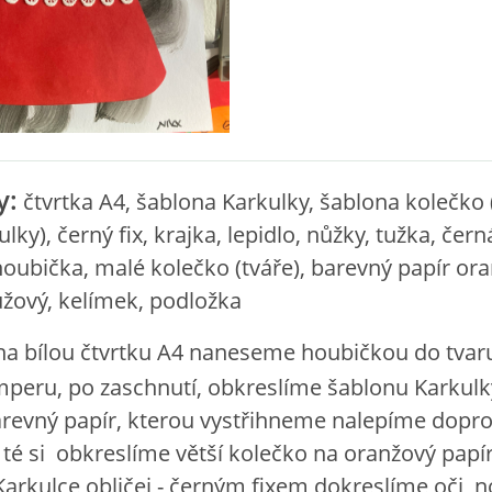
y:
čtvrtka A4, šablona Karkulky, šablona kolečko (
lky), černý fix, krajka, lepidlo, nůžky, tužka, čern
oubička, malé kolečko (tváře), barevný papír ora
ůžový, kelímek, podložka
na bílou čtvrtku A4 naneseme houbičkou do tvar
peru, po zaschnutí, obkreslíme šablonu Karkulk
revný papír, kterou vystřihneme nalepíme dopr
o té si obkreslíme větší kolečko na oranžový papí
arkulce obličej - černým fixem dokreslíme oči, n