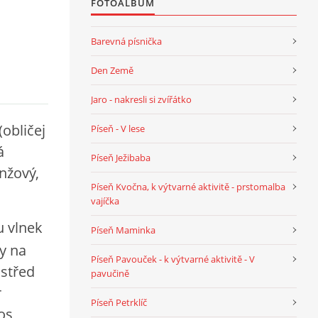
FOTOALBUM
Barevná písnička
Den Země
Jaro - nakresli si zvířátko
obličej
Píseň - V lese
á
Píseň Ježibaba
nžový,
Píseň Kvočna, k výtvarné aktivitě - prstomalba
vajíčka
u vlnek
Píseň Maminka
y na
Píseň Pavouček - k výtvarné aktivitě - V
ostřed
pavučině
r
Píseň Petrklíč
os,