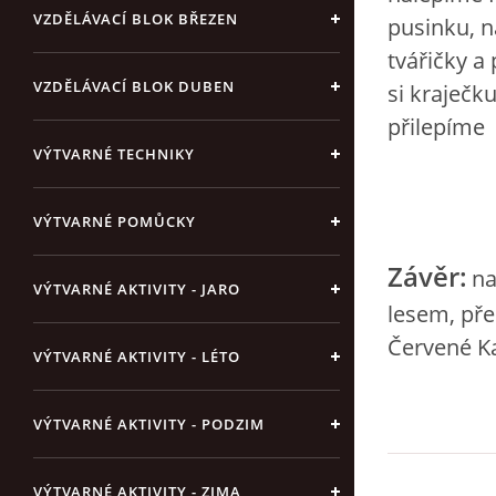
VZDĚLÁVACÍ BLOK BŘEZEN
pusinku, n
tvářičky a
VZDĚLÁVACÍ BLOK DUBEN
si kraječk
přilepíme
VÝTVARNÉ TECHNIKY
VÝTVARNÉ POMŮCKY
Závěr:
n
VÝTVARNÉ AKTIVITY - JARO
lesem, pře
Červené Ka
VÝTVARNÉ AKTIVITY - LÉTO
VÝTVARNÉ AKTIVITY - PODZIM
VÝTVARNÉ AKTIVITY - ZIMA