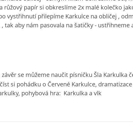
a růžový papír si obkreslíme 2x malé kolečko jak
 po vystřihnutí přilepíme Karkulce na obličej , o
u , tak aby nám pasovala na šatičky - ustřihneme 
a
závěr se můžeme naučit písničku Šla Karkulka 
číst si pohádku o Červené Karkulce, dramatizace 
rkulky, pohybová hra: Karkulka a vlk