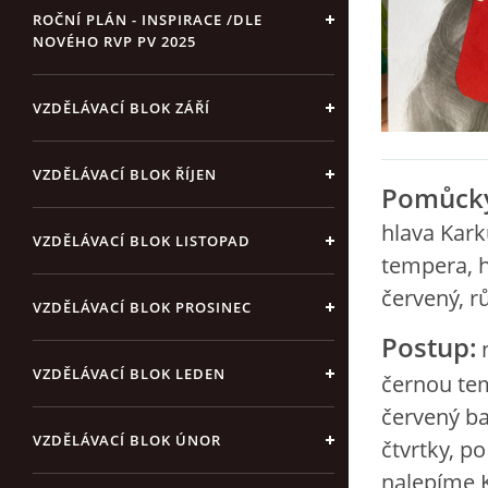
ROČNÍ PLÁN - INSPIRACE /DLE
NOVÉHO RVP PV 2025
VZDĚLÁVACÍ BLOK ZÁŘÍ
VZDĚLÁVACÍ BLOK ŘÍJEN
Pomůck
hlava Karku
VZDĚLÁVACÍ BLOK LISTOPAD
tempera, h
červený, r
VZDĚLÁVACÍ BLOK PROSINEC
Postup:
VZDĚLÁVACÍ BLOK LEDEN
černou tem
červený ba
VZDĚLÁVACÍ BLOK ÚNOR
čtvrtky, p
nalepíme K