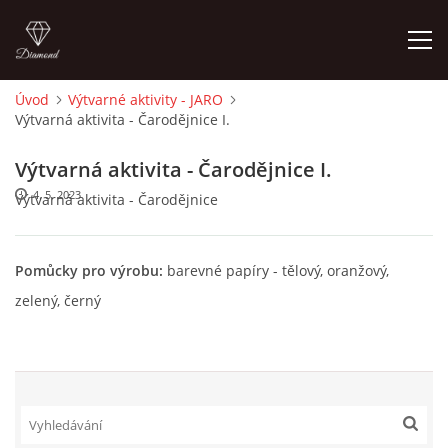
Úvod
Výtvarné aktivity - JARO
Výtvarná aktivita - Čarodějnice I.
ÚVOD
Výtvarná aktivita - Čarodějnice I.
O MĚ
4. 5. 2023
Výtvarná aktivita - Čarodějnice
FOTOALBUM
Pomůcky pro výrobu:
barevné papíry - tělový, oranžový,
zelený, černý
DĚJINY VÝTVARNÉHO UMĚNÍ
NOVINKY ZE ŠKOLSTVÍ 2025
ROČNÍ PLÁN - INSPIRACE /DLE NOVÉHO RVP PV 2025