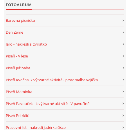
FOTOALBUM
VZDĚLÁVACÍ BLOK DUBEN
Barevná písnička
VÝTVARNÉ TECHNIKY
Den Země
VÝTVARNÉ POMŮCKY
Jaro - nakresli si zvířátko
Píseň - V lese
VÝTVARNÉ AKTIVITY - JARO
Píseň Ježibaba
VÝTVARNÉ AKTIVITY - LÉTO
Píseň Kvočna, k výtvarné aktivitě - prstomalba vajíčka
Píseň Maminka
VÝTVARNÉ AKTIVITY - PODZIM
Píseň Pavouček - k výtvarné aktivitě - V pavučině
VÝTVARNÉ AKTIVITY - ZIMA
Píseň Petrklíč
Pracovní list - nakresli jadérka šišce
CHARAKTERISTIKA ROČNÍCH OBDOBÍ