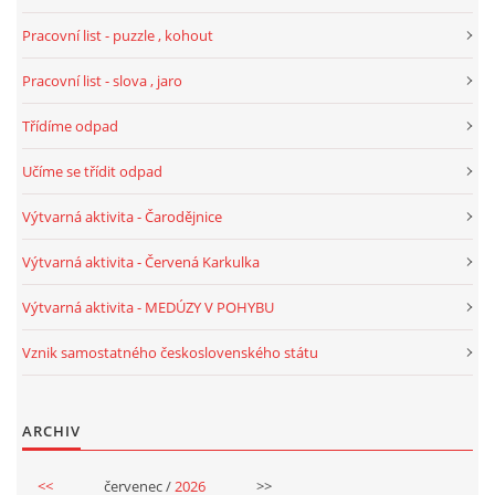
Pracovní list - puzzle , kohout
HÁDANKY K TÉMATU JARO, LÉTO, PODZIM,ZIMA
Pracovní list - slova , jaro
Třídíme odpad
PÍSNĚ K TÉMATU JARO
Učíme se třídit odpad
BÁSNĚ K TÉMATU JARO
Výtvarná aktivita - Čarodějnice
Výtvarná aktivita - Červená Karkulka
POHYBOVÉ AKTIVITY NA TÉMA JARO
Výtvarná aktivita - MEDÚZY V POHYBU
PÍSNĚ K TÉMATU LÉTO
Vznik samostatného československého státu
BÁSNĚ K TÉMATU LÉTO
ARCHIV
POHYBOVÉ AKTIVITY NA TÉMA LÉTO
<<
červenec /
2026
>>