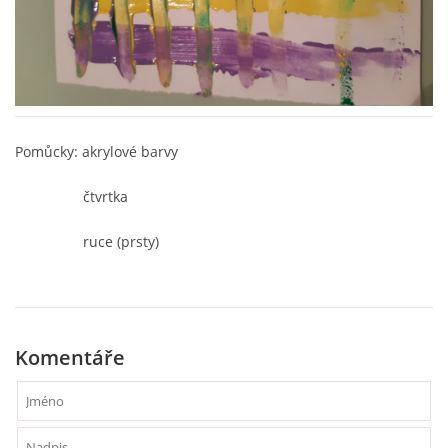
VZDĚLÁVACÍ BLOK ZÁŘÍ
VZDĚLÁVACÍ BLOK ŘÍJEN
Pomůcky: akrylové barvy
VZDĚLÁVACÍ BLOK LISTOPAD
čtvrtka
VZDĚLÁVACÍ BLOK PROSINEC
ruce (prsty)
VZDĚLÁVACÍ BLOK LEDEN
VZDĚLÁVACÍ BLOK ÚNOR
Komentáře
VZDĚLÁVACÍ BLOK BŘEZEN