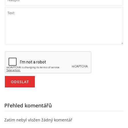
VZDĚLÁVACÍ BLOK DUBEN
VÝTVARNÉ TECHNIKY
VÝTVARNÉ POMŮCKY
VÝTVARNÉ AKTIVITY - JARO
VÝTVARNÉ AKTIVITY - LÉTO
VÝTVARNÉ AKTIVITY - PODZIM
Přehled komentářů
VÝTVARNÉ AKTIVITY - ZIMA
Zatím nebyl vložen žádný komentář
CHARAKTERISTIKA ROČNÍCH OBDOBÍ