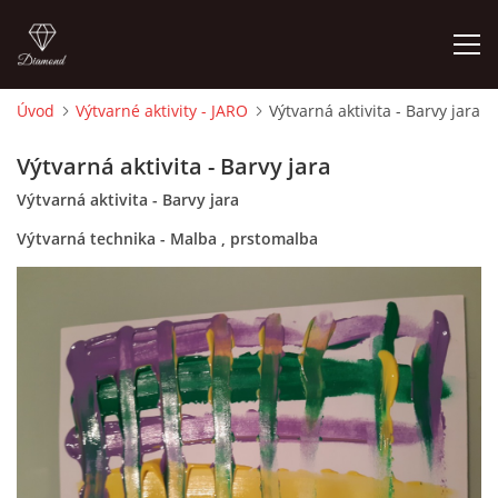
Úvod
Výtvarné aktivity - JARO
Výtvarná aktivita - Barvy jara
ÚVOD
Výtvarná aktivita - Barvy jara
Výtvarná aktivita - Barvy jara
O MĚ
Výtvarná technika - Malba , prstomalba
FOTOALBUM
DĚJINY VÝTVARNÉHO UMĚNÍ
NOVINKY ZE ŠKOLSTVÍ 2025
ROČNÍ PLÁN - INSPIRACE /DLE NOVÉHO RVP PV 2025