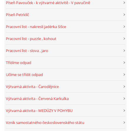
Píseň Pavouček - k výtvarné aktivitě - V pavučině
TÝDENNÍ PLÁNY
Píseň Petrklíč
SMYSLOVÁ AKTIVITA
Pracovní list - nakresli jadérka šišce
Pracovní list - puzzle , kohout
MONTESSORI AKTIVITA
Pracovní list - slova , jaro
JÓGOVÉ CVIČENÍ, TYPY, RADY, RECENZE
Třídíme odpad
Učíme se třídit odpad
KALENDÁŘ PRO DĚTI
Výtvarná aktivita - Čarodějnice
STÁTNÍ SVÁTKY
Výtvarná aktivita - Červená Karkulka
Výtvarná aktivita - MEDÚZY V POHYBU
SVATÝ VÁCLAV
Vznik samostatného československého státu
20.10. DEN STROMŮ