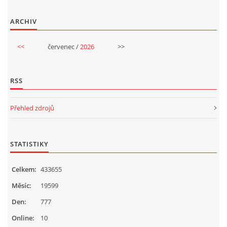
ARCHIV
HALLOWEEN
<<
červenec /
2026
>>
DUŠIČKY
RSS
SVATÝ MARTIN
Přehled zdrojů
SVATÁ KATEŘINA 25.LISTOPADU
STATISTIKY
SVATÁ BARBORA 4.12.
Celkem:
433655
MIKULÁŠ, ČERTI
Měsíc:
19599
Den:
777
MASOPUST
Online:
10