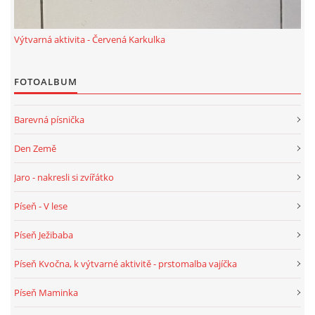
PÍSNĚ K TÉMATU PODZIM
Výtvarná aktivita - Červená Karkulka
BÁSNĚ K TÉMATU PODZIM
FOTOALBUM
POHYBOVÉ AKTIVITY NA TÉMA PODZIM
Barevná písnička
Den Země
PÍSNĚ K TÉMATU ZIMA
Jaro - nakresli si zvířátko
BÁSNĚ K TÉMATU ZIMA
Píseň - V lese
Píseň Ježibaba
POHYBOVÉ AKTIVITY NA TÉMA ZIMA
Píseň Kvočna, k výtvarné aktivitě - prstomalba vajíčka
VZDĚLÁVACÍ PLÁN OD ZÁŘÍ DO ČERVNA
Píseň Maminka