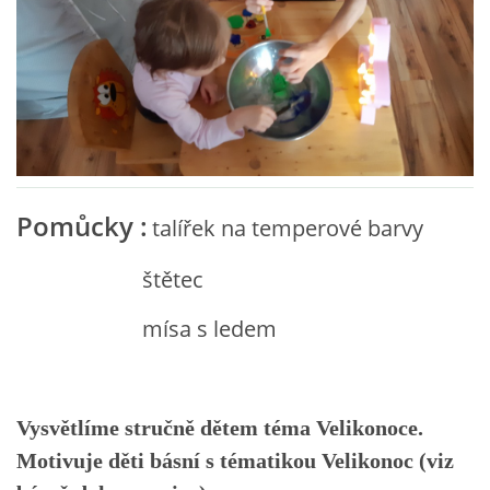
VZDĚLÁVACÍ BLOK ZÁŘÍ
VZDĚLÁVACÍ BLOK ŘÍJEN
VZDĚLÁVACÍ BLOK LISTOPAD
Pomůcky :
talířek na temperové barvy
VZDĚLÁVACÍ BLOK PROSINEC
štětec
VZDĚLÁVACÍ BLOK LEDEN
mísa s ledem
VZDĚLÁVACÍ BLOK ÚNOR
Vysvětlíme stručně dětem téma Velikonoce.
VZDĚLÁVACÍ BLOK BŘEZEN
Motivuje děti básní s tématikou Velikonoc (viz