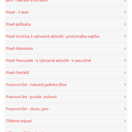
Píseň - V lese
HALLOWEEN
Píseň Ježibaba
DUŠIČKY
Píseň Kvočna, k výtvarné aktivitě - prstomalba vajíčka
Píseň Maminka
SVATÝ MARTIN
Píseň Pavouček - k výtvarné aktivitě - V pavučině
SVATÁ KATEŘINA 25.LISTOPADU
Píseň Petrklíč
Pracovní list - nakresli jadérka šišce
SVATÁ BARBORA 4.12.
Pracovní list - puzzle , kohout
MIKULÁŠ, ČERTI
Pracovní list - slova , jaro
Třídíme odpad
MASOPUST