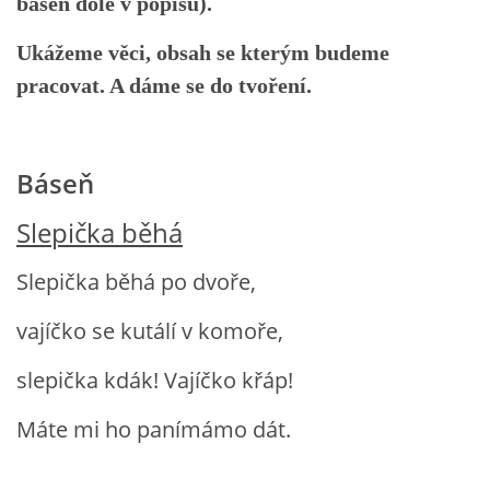
báseň dole v popisu).
VZDĚLÁVACÍ BLOK DUBEN
Ukážeme věci, obsah se kterým budeme
pracovat. A dáme se do tvoření.
VÝTVARNÉ TECHNIKY
VÝTVARNÉ POMŮCKY
Báseň
VÝTVARNÉ AKTIVITY - JARO
Slepička běhá
Slepička běhá po dvoře,
VÝTVARNÉ AKTIVITY - LÉTO
vajíčko se kutálí v komoře,
VÝTVARNÉ AKTIVITY - PODZIM
slepička kdák! Vajíčko křáp!
VÝTVARNÉ AKTIVITY - ZIMA
Máte mi ho panímámo dát.
CHARAKTERISTIKA ROČNÍCH OBDOBÍ