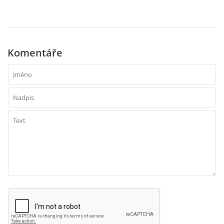
HÁDANKY K TÉMATU JARO, LÉTO, PODZIM,ZIMA
Komentáře
PÍSNĚ K TÉMATU JARO
BÁSNĚ K TÉMATU JARO
POHYBOVÉ AKTIVITY NA TÉMA JARO
PÍSNĚ K TÉMATU LÉTO
BÁSNĚ K TÉMATU LÉTO
POHYBOVÉ AKTIVITY NA TÉMA LÉTO