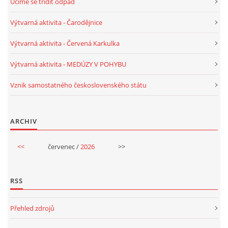
Učíme se třídit odpad
VELIKONOCE
Výtvarná aktivita - Čarodějnice
Výtvarná aktivita - Červená Karkulka
SVĚTOVÝ DEN VODY 22. BŘEZEN
Výtvarná aktivita - MEDÚZY V POHYBU
KREATIVNÍ OVOCNÉ A ZELENINOVÉ MLSÁNÍ
Vznik samostatného československého státu
RECENZE NA KNIHY
ARCHIV
RECENZE NA HRAČKY
<<
červenec /
2026
>>
MIKULÁŠSKÁ NADÍLKA
RSS
VÁNOČNÍ TVOŘENÍ
Přehled zdrojů