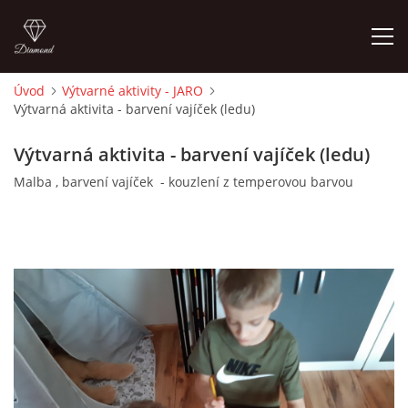
Úvod
Výtvarné aktivity - JARO
Výtvarná aktivita - barvení vajíček (ledu)
ÚVOD
Výtvarná aktivita - barvení vajíček (ledu)
O MĚ
Malba , barvení vajíček - kouzlení z temperovou barvou
FOTOALBUM
DĚJINY VÝTVARNÉHO UMĚNÍ
NOVINKY ZE ŠKOLSTVÍ 2025
ROČNÍ PLÁN - INSPIRACE /DLE NOVÉHO RVP PV 2025