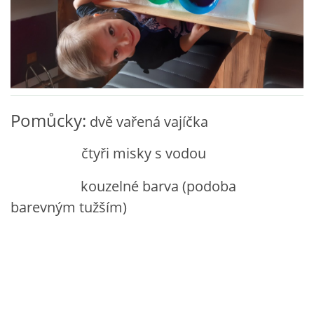
VZDĚLÁVACÍ BLOK ZÁŘÍ
VZDĚLÁVACÍ BLOK ŘÍJEN
VZDĚLÁVACÍ BLOK LISTOPAD
Pomůcky:
dvě vařená vajíčka
čtyři misky s vodou
VZDĚLÁVACÍ BLOK PROSINEC
kouzelné barva (podoba
VZDĚLÁVACÍ BLOK LEDEN
barevným tužším)
VZDĚLÁVACÍ BLOK ÚNOR
VZDĚLÁVACÍ BLOK BŘEZEN