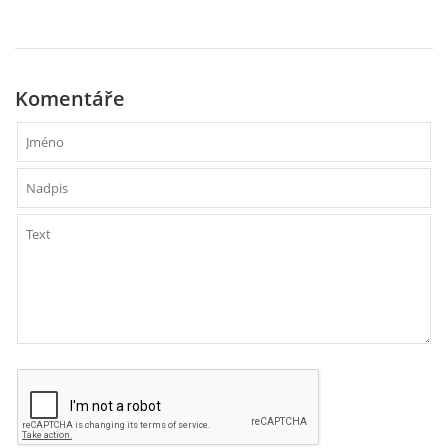
VZDĚLÁVACÍ BLOK DUBEN
VÝTVARNÉ TECHNIKY
Komentáře
VÝTVARNÉ POMŮCKY
VÝTVARNÉ AKTIVITY - JARO
VÝTVARNÉ AKTIVITY - LÉTO
VÝTVARNÉ AKTIVITY - PODZIM
VÝTVARNÉ AKTIVITY - ZIMA
CHARAKTERISTIKA ROČNÍCH OBDOBÍ