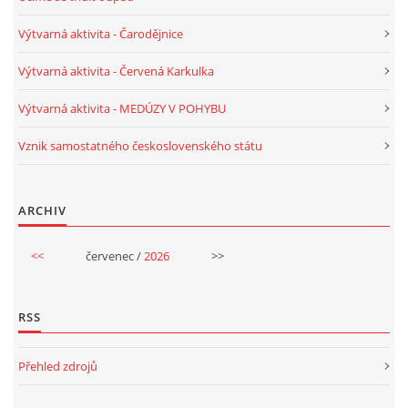
Výtvarná aktivita - Čarodějnice
HALLOWEEN
Výtvarná aktivita - Červená Karkulka
DUŠIČKY
Výtvarná aktivita - MEDÚZY V POHYBU
Vznik samostatného československého státu
SVATÝ MARTIN
ARCHIV
SVATÁ KATEŘINA 25.LISTOPADU
<<
červenec /
2026
>>
SVATÁ BARBORA 4.12.
RSS
MIKULÁŠ, ČERTI
Přehled zdrojů
MASOPUST