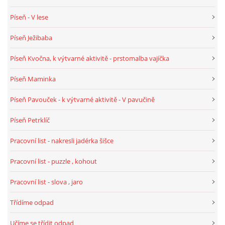
TÝDENNÍ PLÁNY
Píseň - V lese
Píseň Ježibaba
SMYSLOVÁ AKTIVITA
Píseň Kvočna, k výtvarné aktivitě - prstomalba vajíčka
MONTESSORI AKTIVITA
Píseň Maminka
Píseň Pavouček - k výtvarné aktivitě - V pavučině
JÓGOVÉ CVIČENÍ, TYPY, RADY, RECENZE
Píseň Petrklíč
KALENDÁŘ PRO DĚTI
Pracovní list - nakresli jadérka šišce
Pracovní list - puzzle , kohout
STÁTNÍ SVÁTKY
Pracovní list - slova , jaro
SVATÝ VÁCLAV
Třídíme odpad
20.10. DEN STROMŮ
Učíme se třídit odpad