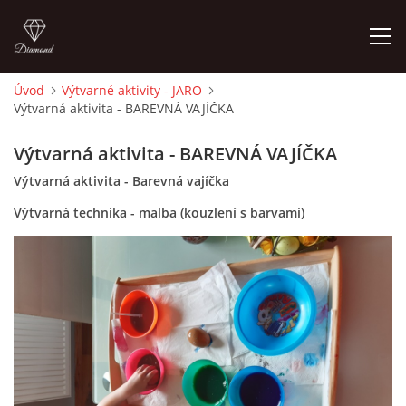
Úvod
Výtvarné aktivity - JARO
Výtvarná aktivita - BAREVNÁ VAJÍČKA
ÚVOD
Výtvarná aktivita - BAREVNÁ VAJÍČKA
O MĚ
Výtvarná aktivita - Barevná vajíčka
Výtvarná technika - malba (kouzlení s barvami)
FOTOALBUM
DĚJINY VÝTVARNÉHO UMĚNÍ
NOVINKY ZE ŠKOLSTVÍ 2025
ROČNÍ PLÁN - INSPIRACE /DLE NOVÉHO RVP PV 2025