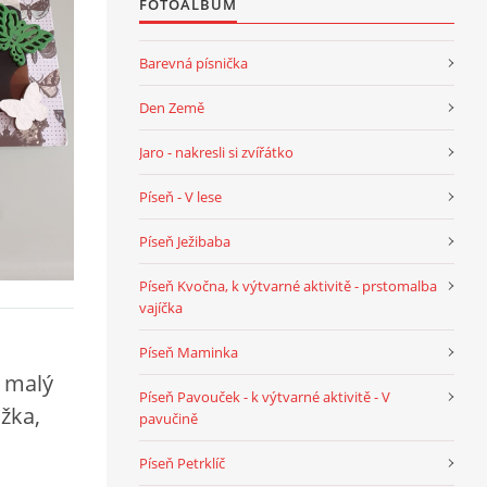
FOTOALBUM
Barevná písnička
Den Země
Jaro - nakresli si zvířátko
Píseň - V lese
Píseň Ježibaba
Píseň Kvočna, k výtvarné aktivitě - prstomalba
vajíčka
Píseň Maminka
x malý
Píseň Pavouček - k výtvarné aktivitě - V
užka,
pavučině
Píseň Petrklíč