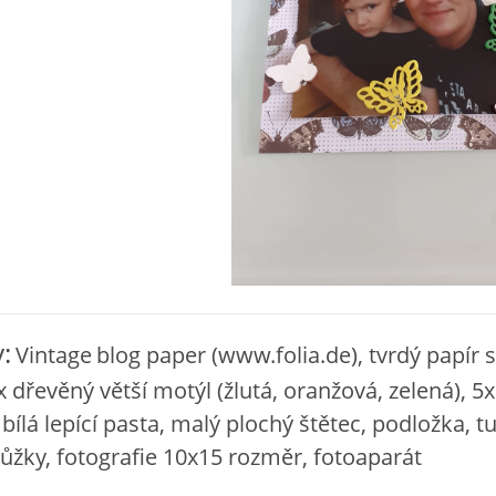
:
Vintage
blog paper (www.folia.de), tvrdý papír s
x dřevěný větší motýl (žlutá, oranžová, zelená), 5
 bílá lepící pasta, malý plochý štětec, podložka, t
nůžky, fotografie 10x15 rozměr, fotoaparát