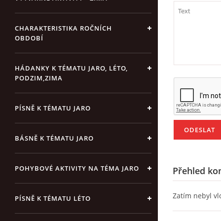
CHARAKTERISTIKA ROČNÍCH
OBDOBÍ
HÁDANKY K TÉMATU JARO, LÉTO,
PODZIM,ZIMA
PÍSNĚ K TÉMATU JARO
BÁSNĚ K TÉMATU JARO
POHYBOVÉ AKTIVITY NA TÉMA JARO
Přehled ko
Zatím nebyl v
PÍSNĚ K TÉMATU LÉTO