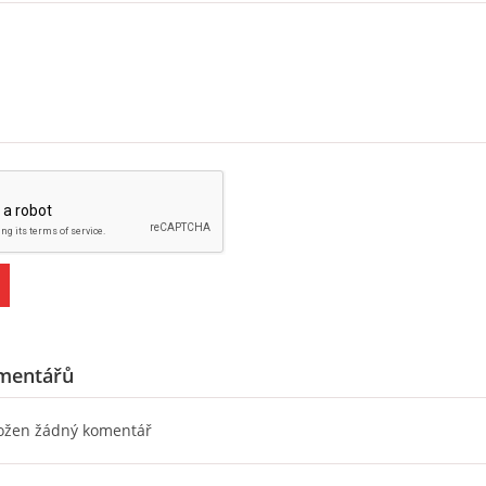
mentářů
ložen žádný komentář