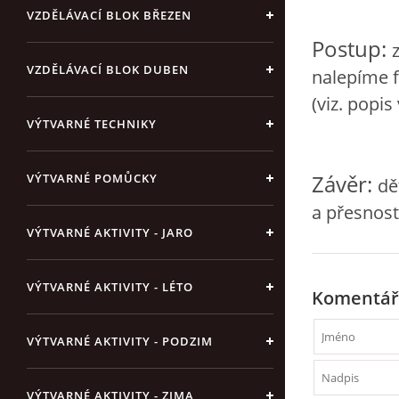
VZDĚLÁVACÍ BLOK BŘEZEN
Postup:
VZDĚLÁVACÍ BLOK DUBEN
nalepíme f
(viz. popi
VÝTVARNÉ TECHNIKY
Závěr:
VÝTVARNÉ POMŮCKY
dě
a přesnost
VÝTVARNÉ AKTIVITY - JARO
VÝTVARNÉ AKTIVITY - LÉTO
Komentář
VÝTVARNÉ AKTIVITY - PODZIM
VÝTVARNÉ AKTIVITY - ZIMA