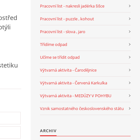
Pracovní list - nakresli jadérka šišce
ostřed
Pracovní list - puzzle , kohout
týli
Pracovní list - slova , jaro
Třídíme odpad
Učíme se třídit odpad
stetiku
Výtvarná aktivita - Čarodějnice
Výtvarná aktivita - Červená Karkulka
Výtvarná aktivita - MEDÚZY V POHYBU
Vznik samostatného československého státu
ARCHIV