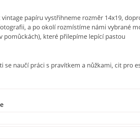
z vintage papíru vystřihneme rozměr 14x19, dopr
otografii, a po okolí rozmístíme námi vybrané mo
s v pomůckách), které přilepíme lepící pastou
ti se naučí práci s pravítkem a nůžkami, cit pro e
e