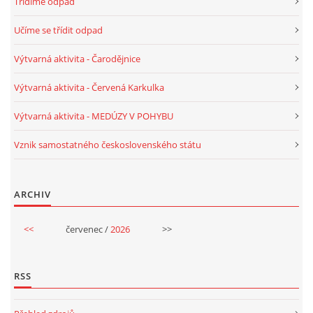
Třídíme odpad
SPONZOŘI
Učíme se třídit odpad
Výtvarná aktivita - Čarodějnice
© 2026 eStránky.cz
|
RSS
Výtvarná aktivita - Červená Karkulka
Výtvarná aktivita - MEDÚZY V POHYBU
Vznik samostatného československého státu
ARCHIV
<<
červenec /
2026
>>
RSS