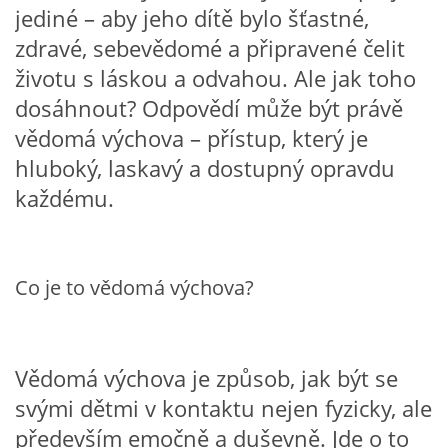
jediné – aby jeho dítě bylo šťastné,
VZDĚLÁVACÍ BLOK ZÁŘÍ
zdravé, sebevědomé a připravené čelit
životu s láskou a odvahou. Ale jak toho
VZDĚLÁVACÍ BLOK ŘÍJEN
dosáhnout? Odpovědí může být právě
vědomá výchova – přístup, který je
VZDĚLÁVACÍ BLOK LISTOPAD
hluboký, laskavý a dostupný opravdu
každému.
VZDĚLÁVACÍ BLOK PROSINEC
VZDĚLÁVACÍ BLOK LEDEN
Co je to vědomá výchova?
VZDĚLÁVACÍ BLOK ÚNOR
Vědomá výchova je způsob, jak být se
svými dětmi v kontaktu nejen fyzicky, ale
VZDĚLÁVACÍ BLOK BŘEZEN
především emočně a duševně. Jde o to