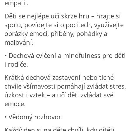
empatii.
PÍSNĚ K TÉMATU PODZIM
Děti se nejlépe učí skrze hru – hrajte si
spolu, povídejte si o pocitech, využívejte
BÁSNĚ K TÉMATU PODZIM
obrázky emocí, příběhy, pohádky a
malování.
POHYBOVÉ AKTIVITY NA TÉMA PODZIM
• Dechová cvičení a mindfulness pro děti
i rodiče.
PÍSNĚ K TÉMATU ZIMA
Krátká dechová zastavení nebo tiché
BÁSNĚ K TÉMATU ZIMA
chvíle všímavosti pomáhají zvládat stres,
úzkost i vztek – a učí děti zvládat své
POHYBOVÉ AKTIVITY NA TÉMA ZIMA
emoce.
• Vědomý rozhovor.
VZDĚLÁVACÍ PLÁN OD ZÁŘÍ DO ČERVNA
Každý den si najděte chvíli, kdy dítěti