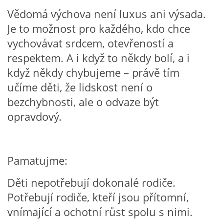
Vědomá výchova není luxus ani výsada.
Je to možnost pro každého, kdo chce
HALLOWEEN
vychovávat srdcem, otevřeností a
respektem. A i když to někdy bolí, a i
DUŠIČKY
když někdy chybujeme – právě tím
učíme děti, že lidskost není o
SVATÝ MARTIN
bezchybnosti, ale o odvaze být
opravdový.
SVATÁ KATEŘINA 25.LISTOPADU
SVATÁ BARBORA 4.12.
Pamatujme:
MIKULÁŠ, ČERTI
Děti nepotřebují dokonalé rodiče.
Potřebují rodiče, kteří jsou přítomní,
MASOPUST
vnímající a ochotní růst spolu s nimi.