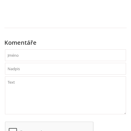
VELIKONOCE
SVĚTOVÝ DEN VODY 22. BŘEZEN
Komentáře
KREATIVNÍ OVOCNÉ A ZELENINOVÉ MLSÁNÍ
RECENZE NA KNIHY
RECENZE NA HRAČKY
MIKULÁŠSKÁ NADÍLKA
VÁNOČNÍ TVOŘENÍ