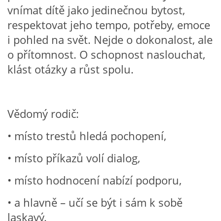
vnímat dítě jako jedinečnou bytost,
VZDĚLÁVACÍ BLOK DUBEN
respektovat jeho tempo, potřeby, emoce
i pohled na svět. Nejde o dokonalost, ale
VÝTVARNÉ TECHNIKY
o přítomnost. O schopnost naslouchat,
klást otázky a růst spolu.
VÝTVARNÉ POMŮCKY
VÝTVARNÉ AKTIVITY - JARO
Vědomý rodič:
VÝTVARNÉ AKTIVITY - LÉTO
• místo trestů hledá pochopení,
• místo příkazů volí dialog,
VÝTVARNÉ AKTIVITY - PODZIM
• místo hodnocení nabízí podporu,
VÝTVARNÉ AKTIVITY - ZIMA
• a hlavně – učí se být i sám k sobě
laskavý.
CHARAKTERISTIKA ROČNÍCH OBDOBÍ