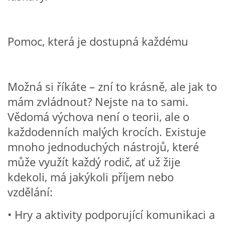
HÁDANKY K TÉMATU JARO, LÉTO, PODZIM,ZIMA
Pomoc, která je dostupná každému
PÍSNĚ K TÉMATU JARO
Možná si říkáte – zní to krásně, ale jak to
BÁSNĚ K TÉMATU JARO
mám zvládnout? Nejste na to sami.
Vědomá výchova není o teorii, ale o
POHYBOVÉ AKTIVITY NA TÉMA JARO
každodenních malých krocích. Existuje
mnoho jednoduchých nástrojů, které
PÍSNĚ K TÉMATU LÉTO
může využít každý rodič, ať už žije
kdekoli, má jakýkoli příjem nebo
BÁSNĚ K TÉMATU LÉTO
vzdělání:
• Hry a aktivity podporující komunikaci a
POHYBOVÉ AKTIVITY NA TÉMA LÉTO