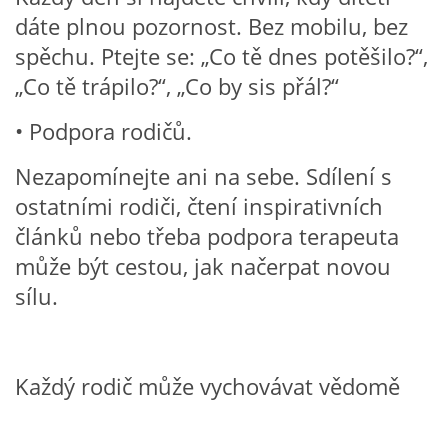
TÝDENNÍ PLÁNY
dáte plnou pozornost. Bez mobilu, bez
spěchu. Ptejte se: „Co tě dnes potěšilo?“,
SMYSLOVÁ AKTIVITA
„Co tě trápilo?“, „Co by sis přál?“
• Podpora rodičů.
MONTESSORI AKTIVITA
Nezapomínejte ani na sebe. Sdílení s
JÓGOVÉ CVIČENÍ, TYPY, RADY, RECENZE
ostatními rodiči, čtení inspirativních
článků nebo třeba podpora terapeuta
KALENDÁŘ PRO DĚTI
může být cestou, jak načerpat novou
sílu.
STÁTNÍ SVÁTKY
Každý rodič může vychovávat vědomě
SVATÝ VÁCLAV
20.10. DEN STROMŮ