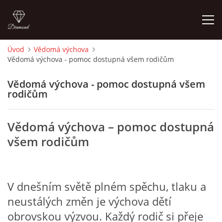
Úvod
Vědomá výchova
Vědomá výchova - pomoc dostupná všem rodičům
ÚVOD
Vědomá výchova - pomoc dostupná všem
O MĚ
rodičům
FOTOALBUM
Vědomá výchova – pomoc dostupná
všem rodičům
DĚJINY VÝTVARNÉHO UMĚNÍ
NOVINKY ZE ŠKOLSTVÍ 2025
V dnešním světě plném spěchu, tlaku a
neustálých změn je výchova dětí
ROČNÍ PLÁN - INSPIRACE /DLE NOVÉHO RVP PV 2025
obrovskou výzvou. Každý rodič si přeje