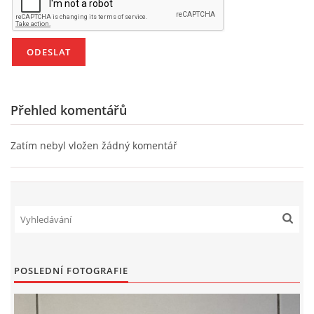
UČTE DĚTI PROŽITKEM
ŠABLONY
SENZORY PLAY
Přehled komentářů
DOPORUČUJI
Zatím nebyl vložen žádný komentář
POLYTECHNICKÉ ČINNOSTI
PORTFÓLIO DÍTĚTE
MOTIVAČNÍ CITÁTY PRO UČITELE
POSLEDNÍ FOTOGRAFIE
POKUSY