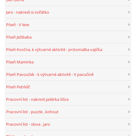
SPORTÍK - DĚTI V POHYBU
Jaro - nakresli si zvířátko
Píseň - V lese
STOP ŠIKANĚ ANEB ŠIKANA BOLÍ
Píseň Ježibaba
VĚDOMÁ VÝCHOVA
Píseň Kvočna, k výtvarné aktivitě - prstomalba vajíčka
Píseň Maminka
SADA EMOČNÍCH HER PRO DĚTI 3 - 4 ROKY
Píseň Pavouček - k výtvarné aktivitě - V pavučině
MERCH
Píseň Petrklíč
Pracovní list - nakresli jadérka šišce
MOJE TVORBA POHÁDEK PRO DĚTI
Pracovní list - puzzle , kohout
POHÁDKY NA SPOTIFY
Pracovní list - slova , jaro