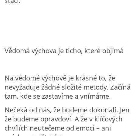
stačí.
TÝDENNÍ PLÁNY
SMYSLOVÁ AKTIVITA
MONTESSORI AKTIVITA
Vědomá výchova je ticho, které objímá
JÓGOVÉ CVIČENÍ, TYPY, RADY, RECENZE
Na vědomé výchově je krásné to, že
KALENDÁŘ PRO DĚTI
nevyžaduje žádné složité metody. Začíná
tam, kde se zastavíme a vnímáme.
STÁTNÍ SVÁTKY
Nečeká od nás, že budeme dokonalí. Jen
SVATÝ VÁCLAV
že budeme opravdoví. A že v klíčových
chvílích neutečeme od emocí – ani
20.10. DEN STROMŮ