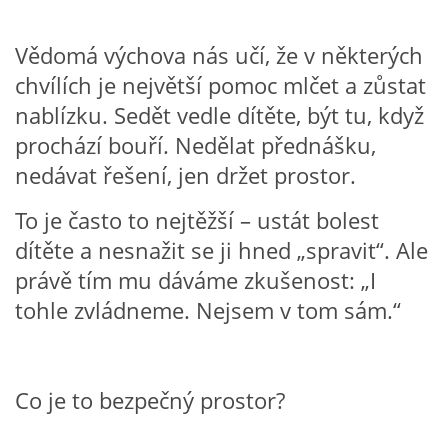
VZDĚLÁVACÍ BLOK DUBEN
Vědomá výchova nás učí, že v některých
VÝTVARNÉ TECHNIKY
chvílích je největší pomoc mlčet a zůstat
nablízku. Sedět vedle dítěte, být tu, když
prochází bouří. Nedělat přednášku,
VÝTVARNÉ POMŮCKY
nedávat řešení, jen držet prostor.
VÝTVARNÉ AKTIVITY - JARO
To je často to nejtěžší – ustát bolest
dítěte a nesnažit se ji hned „spravit“. Ale
VÝTVARNÉ AKTIVITY - LÉTO
právě tím mu dáváme zkušenost: „I
tohle zvládneme. Nejsem v tom sám.“
VÝTVARNÉ AKTIVITY - PODZIM
VÝTVARNÉ AKTIVITY - ZIMA
Co je to bezpečný prostor?
CHARAKTERISTIKA ROČNÍCH OBDOBÍ