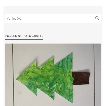
UČTE DĚTI PROŽITKEM
ŠABLONY
SENZORY PLAY
POSLEDNÍ FOTOGRAFIE
DOPORUČUJI
POLYTECHNICKÉ ČINNOSTI
PORTFÓLIO DÍTĚTE
MOTIVAČNÍ CITÁTY PRO UČITELE
POKUSY