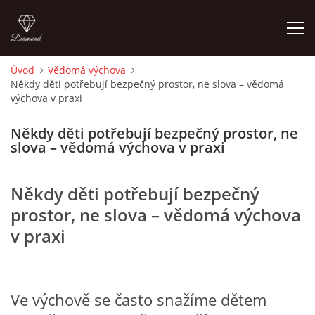
Úvod
Vědomá výchova
Někdy děti potřebují bezpečný prostor, ne slova – vědomá
ÚVOD
výchova v praxi
O MĚ
Někdy děti potřebují bezpečný prostor, ne
slova – vědomá výchova v praxi
FOTOALBUM
Někdy děti potřebují bezpečný
prostor, ne slova – vědomá výchova
DĚJINY VÝTVARNÉHO UMĚNÍ
v praxi
NOVINKY ZE ŠKOLSTVÍ 2025
Ve výchově se často snažíme dětem
ROČNÍ PLÁN - INSPIRACE /DLE NOVÉHO RVP PV 2025