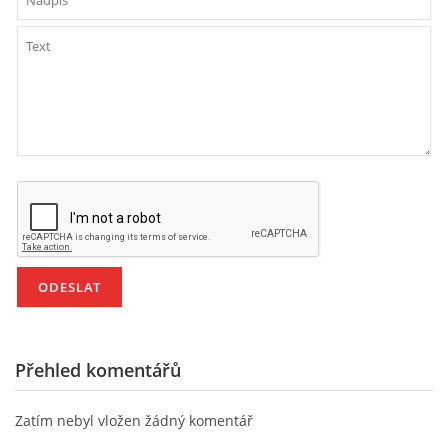
VELIKONOCE
SVĚTOVÝ DEN VODY 22. BŘEZEN
KREATIVNÍ OVOCNÉ A ZELENINOVÉ MLSÁNÍ
RECENZE NA KNIHY
RECENZE NA HRAČKY
MIKULÁŠSKÁ NADÍLKA
Přehled komentářů
VÁNOČNÍ TVOŘENÍ
Zatím nebyl vložen žádný komentář