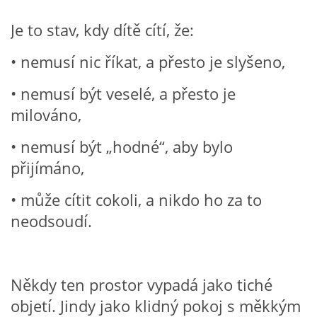
Je to stav, kdy dítě cítí, že:
HÁDANKY K TÉMATU JARO, LÉTO, PODZIM,ZIMA
• nemusí nic říkat, a přesto je slyšeno,
PÍSNĚ K TÉMATU JARO
• nemusí být veselé, a přesto je
milováno,
BÁSNĚ K TÉMATU JARO
• nemusí být „hodné“, aby bylo
přijímáno,
POHYBOVÉ AKTIVITY NA TÉMA JARO
• může cítit cokoli, a nikdo ho za to
PÍSNĚ K TÉMATU LÉTO
neodsoudí.
BÁSNĚ K TÉMATU LÉTO
Někdy ten prostor vypadá jako tiché
POHYBOVÉ AKTIVITY NA TÉMA LÉTO
objetí. Jindy jako klidný pokoj s měkkým