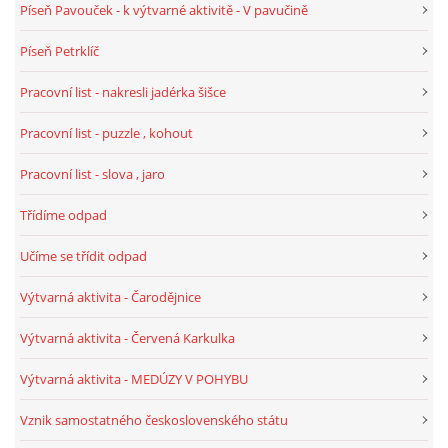
Píseň Pavouček - k výtvarné aktivitě - V pavučině
SPORTÍK - DĚTI V POHYBU
Píseň Petrklíč
Pracovní list - nakresli jadérka šišce
STOP ŠIKANĚ ANEB ŠIKANA BOLÍ
Pracovní list - puzzle , kohout
VĚDOMÁ VÝCHOVA
Pracovní list - slova , jaro
Třídíme odpad
SADA EMOČNÍCH HER PRO DĚTI 3 - 4 ROKY
Učíme se třídit odpad
MERCH
Výtvarná aktivita - Čarodějnice
MOJE TVORBA POHÁDEK PRO DĚTI
Výtvarná aktivita - Červená Karkulka
Výtvarná aktivita - MEDÚZY V POHYBU
POHÁDKY NA SPOTIFY
Vznik samostatného československého státu