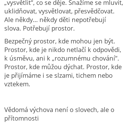
„vysvětlit“, co se děje. Snažíme se mluvit,
uklidňovat, vysvětlovat, přesvědčovat.
VZDĚLÁVACÍ BLOK ZÁŘÍ
Ale někdy… někdy děti nepotřebují
slova. Potřebují prostor.
VZDĚLÁVACÍ BLOK ŘÍJEN
Bezpečný prostor, kde mohou jen být.
VZDĚLÁVACÍ BLOK LISTOPAD
Prostor, kde je nikdo netlačí k odpovědi,
k úsměvu, ani k „rozumnému chování“.
VZDĚLÁVACÍ BLOK PROSINEC
Prostor, kde můžou dýchat. Prostor, kde
je přijímáme i se slzami, tichem nebo
VZDĚLÁVACÍ BLOK LEDEN
vztekem.
VZDĚLÁVACÍ BLOK ÚNOR
Vědomá výchova není o slovech, ale o
VZDĚLÁVACÍ BLOK BŘEZEN
přítomnosti