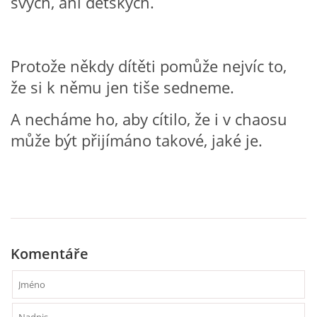
svých, ani dětských.
HALLOWEEN
Protože někdy dítěti pomůže nejvíc to,
DUŠIČKY
že si k němu jen tiše sedneme.
A necháme ho, aby cítilo, že i v chaosu
SVATÝ MARTIN
může být přijímáno takové, jaké je.
SVATÁ KATEŘINA 25.LISTOPADU
SVATÁ BARBORA 4.12.
Komentáře
MIKULÁŠ, ČERTI
MASOPUST