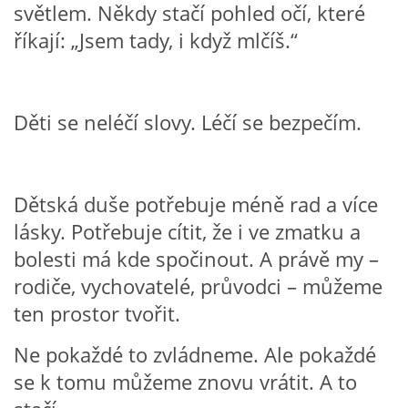
světlem. Někdy stačí pohled očí, které
PÍSNĚ K TÉMATU PODZIM
říkají: „Jsem tady, i když mlčíš.“
BÁSNĚ K TÉMATU PODZIM
Děti se neléčí slovy. Léčí se bezpečím.
POHYBOVÉ AKTIVITY NA TÉMA PODZIM
Dětská duše potřebuje méně rad a více
PÍSNĚ K TÉMATU ZIMA
lásky. Potřebuje cítit, že i ve zmatku a
bolesti má kde spočinout. A právě my –
BÁSNĚ K TÉMATU ZIMA
rodiče, vychovatelé, průvodci – můžeme
ten prostor tvořit.
POHYBOVÉ AKTIVITY NA TÉMA ZIMA
Ne pokaždé to zvládneme. Ale pokaždé
VZDĚLÁVACÍ PLÁN OD ZÁŘÍ DO ČERVNA
se k tomu můžeme znovu vrátit. A to