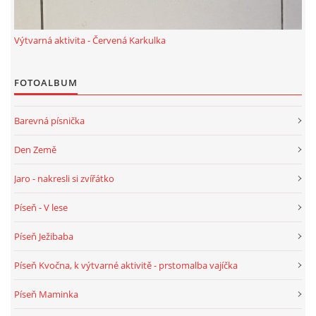
POZITIVNÍ AFIRMACE PRO DĚTI
Výtvarná aktivita - Červená Karkulka
PSYCHOHYGIENA PRO UČITELKY
FOTOALBUM
Barevná písnička
UČITELSKÁ SEBEREFLEXE
Den Země
DĚTSKÝ VZTEK
Jaro - nakresli si zvířátko
Píseň - V lese
DĚTSKÝ SMUTEK
Píseň Ježibaba
EFEKTIVNÍ KOMUNIKACE S DĚTMI
Píseň Kvočna, k výtvarné aktivitě - prstomalba vajíčka
Píseň Maminka
CO BY MĚLO DÍTĚ ZVLÁDNOUT PŘED VSTUPEM DO ZŠ