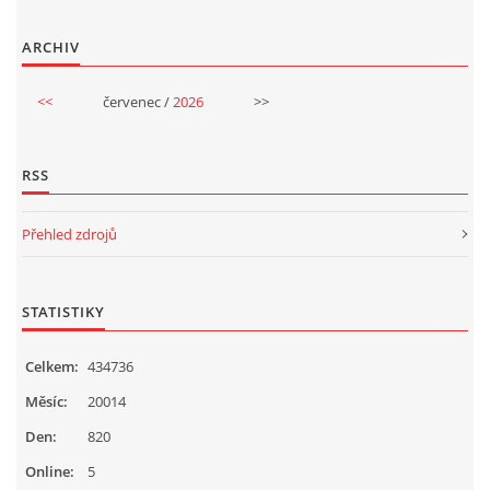
SPONZOŘI
ARCHIV
<<
červenec /
2026
>>
© 2026 eStránky.cz
|
RSS
RSS
Přehled zdrojů
STATISTIKY
Celkem:
434736
Měsíc:
20014
Den:
820
Online:
5