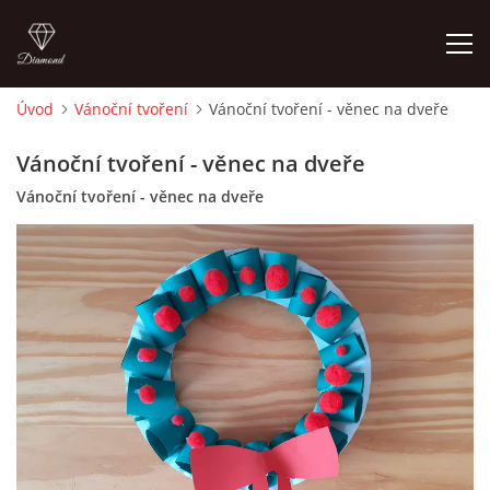
Úvod
Vánoční tvoření
Vánoční tvoření - věnec na dveře
ÚVOD
Vánoční tvoření - věnec na dveře
Vánoční tvoření - věnec na dveře
O MĚ
FOTOALBUM
DĚJINY VÝTVARNÉHO UMĚNÍ
NOVINKY ZE ŠKOLSTVÍ 2025
ROČNÍ PLÁN - INSPIRACE /DLE NOVÉHO RVP PV 2025