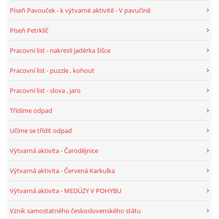
Píseň Pavouček - k výtvarné aktivitě - V pavučině
HALLOWEEN
Píseň Petrklíč
Pracovní list - nakresli jadérka šišce
DUŠIČKY
Pracovní list - puzzle , kohout
SVATÝ MARTIN
Pracovní list - slova , jaro
Třídíme odpad
SVATÁ KATEŘINA 25.LISTOPADU
Učíme se třídit odpad
SVATÁ BARBORA 4.12.
Výtvarná aktivita - Čarodějnice
Výtvarná aktivita - Červená Karkulka
MIKULÁŠ, ČERTI
Výtvarná aktivita - MEDÚZY V POHYBU
MASOPUST
Vznik samostatného československého státu