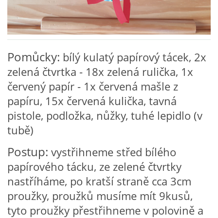
VZDĚLÁVACÍ BLOK ZÁŘÍ
VZDĚLÁVACÍ BLOK ŘÍJEN
Pomůcky:
bílý kulatý papírový tácek, 2x
zelená čtvrtka - 18x zelená rulička, 1x
VZDĚLÁVACÍ BLOK LISTOPAD
červený papír - 1x červená mašle z
papíru, 15x červená kulička, tavná
VZDĚLÁVACÍ BLOK PROSINEC
pistole, podložka, nůžky, tuhé lepidlo (v
tubě)
VZDĚLÁVACÍ BLOK LEDEN
Postup:
vystřihneme střed bílého
papírového tácku, ze zelené čtvrtky
VZDĚLÁVACÍ BLOK ÚNOR
nastříháme, po kratší straně cca 3cm
proužky, proužků musíme mít 9kusů,
VZDĚLÁVACÍ BLOK BŘEZEN
tyto proužky přestřihneme v polovině a