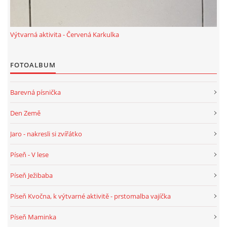
TÝDENNÍ PLÁNY
Výtvarná aktivita - Červená Karkulka
SMYSLOVÁ AKTIVITA
FOTOALBUM
MONTESSORI AKTIVITA
Barevná písnička
JÓGOVÉ CVIČENÍ, TYPY, RADY, RECENZE
Den Země
KALENDÁŘ PRO DĚTI
Jaro - nakresli si zvířátko
Píseň - V lese
STÁTNÍ SVÁTKY
Píseň Ježibaba
SVATÝ VÁCLAV
Píseň Kvočna, k výtvarné aktivitě - prstomalba vajíčka
Píseň Maminka
20.10. DEN STROMŮ