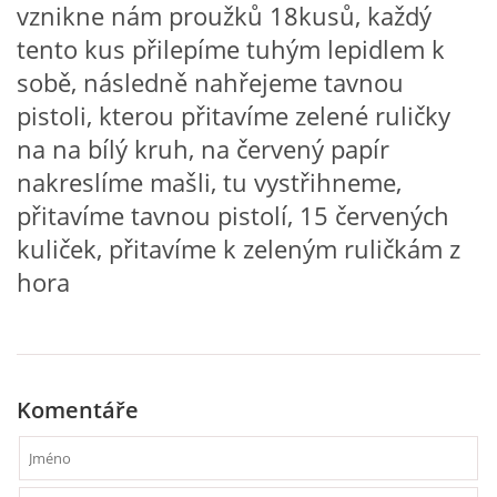
vznikne nám proužků 18kusů, každý
VZDĚLÁVACÍ BLOK DUBEN
tento kus přilepíme tuhým lepidlem k
sobě, následně nahřejeme tavnou
VÝTVARNÉ TECHNIKY
pistoli, kterou přitavíme zelené ruličky
na na bílý kruh, na červený papír
VÝTVARNÉ POMŮCKY
nakreslíme mašli, tu vystřihneme,
přitavíme tavnou pistolí, 15 červených
VÝTVARNÉ AKTIVITY - JARO
kuliček, přitavíme k zeleným ruličkám z
hora
VÝTVARNÉ AKTIVITY - LÉTO
VÝTVARNÉ AKTIVITY - PODZIM
Komentáře
VÝTVARNÉ AKTIVITY - ZIMA
CHARAKTERISTIKA ROČNÍCH OBDOBÍ