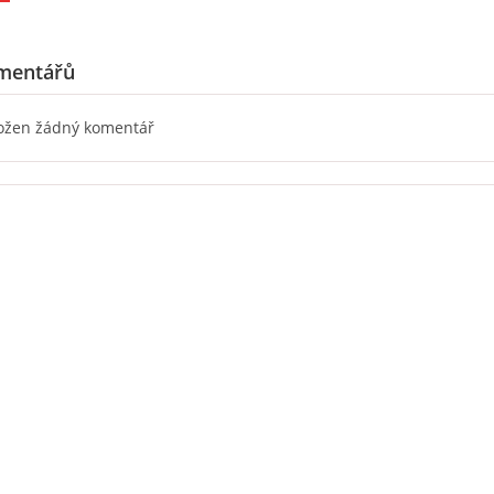
mentářů
ložen žádný komentář