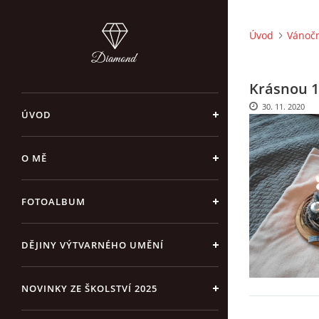
Úvod
Vánočn
Krásnou 1
30. 11. 2020
ÚVOD
O MĚ
FOTOALBUM
DĚJINY VÝTVARNÉHO UMĚNÍ
NOVINKY ZE ŠKOLSTVÍ 2025