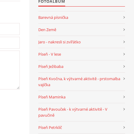
FOTOALBUM
Barevná písnička
Den Země
Jaro - nakresli si zvířátko
Píseň - V lese
Píseň Ježibaba
Píseň Kvočna, k výtvarné aktivitě - prstomalba
vajíčka
Píseň Maminka
Píseň Pavouček - k výtvarné aktivitě - V
pavučině
Píseň Petrklíč