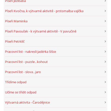
Píseň Ježibaba
VELIKONOCE
Píseň Kvočna, k výtvarné aktivitě - prstomalba vajíčka
Píseň Maminka
SVĚTOVÝ DEN VODY 22. BŘEZEN
Píseň Pavouček - k výtvarné aktivitě - V pavučině
KREATIVNÍ OVOCNÉ A ZELENINOVÉ MLSÁNÍ
Píseň Petrklíč
Pracovní list - nakresli jadérka šišce
RECENZE NA KNIHY
Pracovní list - puzzle , kohout
RECENZE NA HRAČKY
Pracovní list - slova , jaro
Třídíme odpad
MIKULÁŠSKÁ NADÍLKA
Učíme se třídit odpad
VÁNOČNÍ TVOŘENÍ
Výtvarná aktivita - Čarodějnice