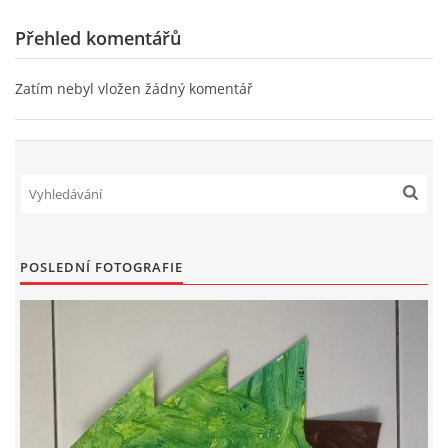
TÝDENNÍ PLÁNY
Přehled komentářů
SMYSLOVÁ AKTIVITA
Zatím nebyl vložen žádný komentář
MONTESSORI AKTIVITA
JÓGOVÉ CVIČENÍ, TYPY, RADY, RECENZE
KALENDÁŘ PRO DĚTI
POSLEDNÍ FOTOGRAFIE
STÁTNÍ SVÁTKY
SVATÝ VÁCLAV
20.10. DEN STROMŮ