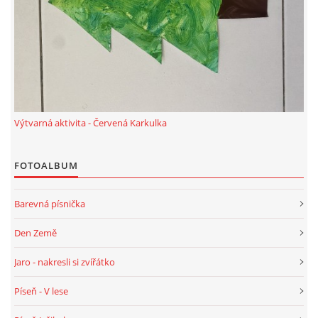
HALLOWEEN
DUŠIČKY
Výtvarná aktivita - Červená Karkulka
SVATÝ MARTIN
FOTOALBUM
SVATÁ KATEŘINA 25.LISTOPADU
Barevná písnička
SVATÁ BARBORA 4.12.
Den Země
MIKULÁŠ, ČERTI
Jaro - nakresli si zvířátko
Píseň - V lese
MASOPUST