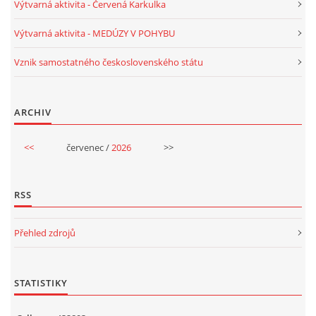
Výtvarná aktivita - Červená Karkulka
UČTE DĚTI PROŽITKEM
Výtvarná aktivita - MEDÚZY V POHYBU
ŠABLONY
Vznik samostatného československého státu
SENZORY PLAY
ARCHIV
DOPORUČUJI
<<
červenec /
2026
>>
POLYTECHNICKÉ ČINNOSTI
RSS
PORTFÓLIO DÍTĚTE
Přehled zdrojů
MOTIVAČNÍ CITÁTY PRO UČITELE
STATISTIKY
POKUSY