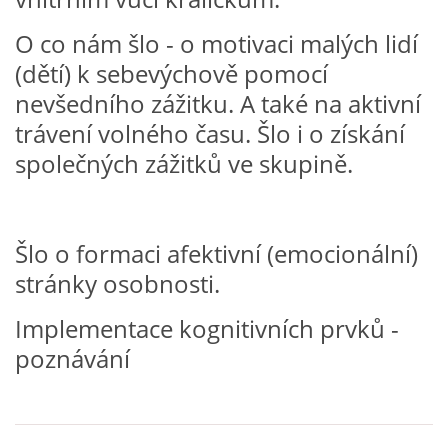
O co nám šlo - o motivaci malých lidí
HÁDANKY K TÉMATU JARO, LÉTO, PODZIM,ZIMA
(dětí) k sebevýchově pomocí
nevšedního zážitku. A také na aktivní
PÍSNĚ K TÉMATU JARO
trávení volného času. Šlo i o získání
společných zážitků ve skupině.
BÁSNĚ K TÉMATU JARO
POHYBOVÉ AKTIVITY NA TÉMA JARO
Šlo o formaci afektivní (emocionální)
stránky osobnosti.
PÍSNĚ K TÉMATU LÉTO
Implementace kognitivních prvků -
poznávání
BÁSNĚ K TÉMATU LÉTO
POHYBOVÉ AKTIVITY NA TÉMA LÉTO