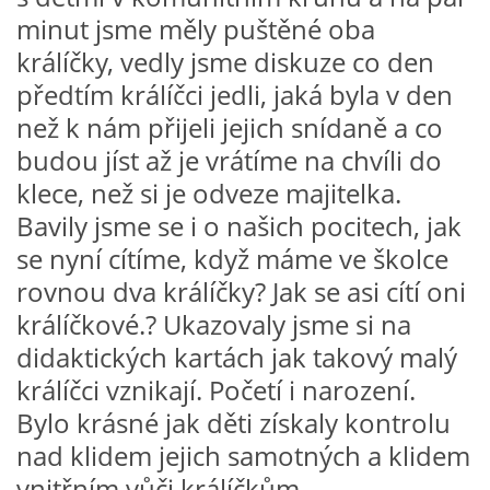
VZDĚLÁVACÍ BLOK DUBEN
minut jsme měly puštěné oba
králíčky, vedly jsme diskuze co den
VÝTVARNÉ TECHNIKY
předtím králíčci jedli, jaká byla v den
než k nám přijeli jejich snídaně a co
budou jíst až je vrátíme na chvíli do
VÝTVARNÉ POMŮCKY
klece, než si je odveze majitelka.
Bavily jsme se i o našich pocitech, jak
VÝTVARNÉ AKTIVITY - JARO
se nyní cítíme, když máme ve školce
rovnou dva králíčky? Jak se asi cítí oni
VÝTVARNÉ AKTIVITY - LÉTO
králíčkové.? Ukazovaly jsme si na
didaktických kartách jak takový malý
VÝTVARNÉ AKTIVITY - PODZIM
králíčci vznikají. Početí i narození.
Bylo krásné jak děti získaly kontrolu
VÝTVARNÉ AKTIVITY - ZIMA
nad klidem jejich samotných a klidem
vnitřním vůči králíčkům.
CHARAKTERISTIKA ROČNÍCH OBDOBÍ