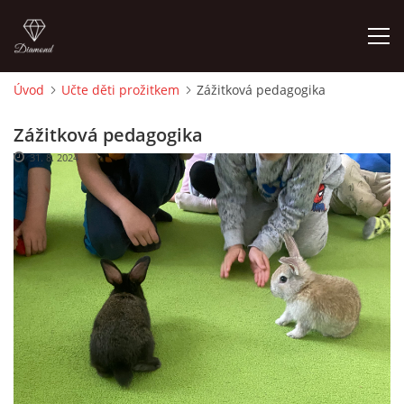
Úvod
Učte děti prožitkem
Zážitková pedagogika
ÚVOD
Zážitková pedagogika
31. 8. 2024
O MĚ
FOTOALBUM
DĚJINY VÝTVARNÉHO UMĚNÍ
NOVINKY ZE ŠKOLSTVÍ 2025
ROČNÍ PLÁN - INSPIRACE /DLE NOVÉHO RVP PV 2025