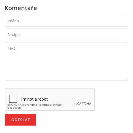
Komentáře
PÍSNĚ K TÉMATU PODZIM
BÁSNĚ K TÉMATU PODZIM
POHYBOVÉ AKTIVITY NA TÉMA PODZIM
PÍSNĚ K TÉMATU ZIMA
BÁSNĚ K TÉMATU ZIMA
POHYBOVÉ AKTIVITY NA TÉMA ZIMA
VZDĚLÁVACÍ PLÁN OD ZÁŘÍ DO ČERVNA