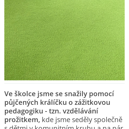
VZDĚLÁVACÍ BLOK ZÁŘÍ
VZDĚLÁVACÍ BLOK ŘÍJEN
VZDĚLÁVACÍ BLOK LISTOPAD
VZDĚLÁVACÍ BLOK PROSINEC
VZDĚLÁVACÍ BLOK LEDEN
Ve školce jsme se snažily pomocí
VZDĚLÁVACÍ BLOK ÚNOR
půjčených králíčku o zážitkovou
pedagogiku - tzn. vzdělávání
VZDĚLÁVACÍ BLOK BŘEZEN
prožitkem,
kde jsme seděly společně
s dětmi v komunitním kruhu a na pár