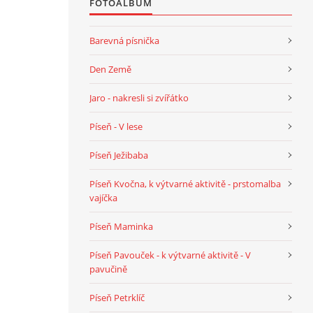
FOTOALBUM
Barevná písnička
Den Země
Jaro - nakresli si zvířátko
Píseň - V lese
Píseň Ježibaba
Píseň Kvočna, k výtvarné aktivitě - prstomalba
vajíčka
Píseň Maminka
Píseň Pavouček - k výtvarné aktivitě - V
pavučině
Píseň Petrklíč