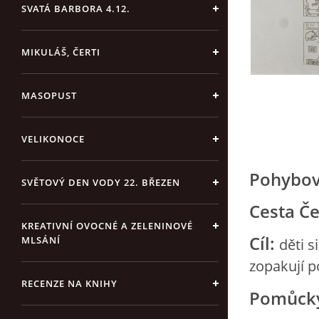
SVATÁ BARBORA 4.12.
MIKULÁŠ, ČERTI
MASOPUST
VELIKONOCE
Pohybov
SVĚTOVÝ DEN VODY 22. BŘEZEN
Cesta Č
KREATIVNÍ OVOCNÉ A ZELENINOVÉ
Cíl:
MLSÁNÍ
děti s
zopakují 
RECENZE NA KNIHY
Pomůck