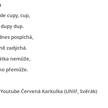
a
de cupy, cup,
í dupy dup.
dnes pospíchá,
kně zadýchá.
rátka nemůže,
ho přemůže.
a Youtube Červená Karkulka (Uhlíř, Svěrák)