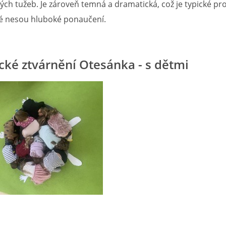
ých tužeb. Je zároveň temná a dramatická, což je typické pro
ré nesou hluboké ponaučení.
cké ztvárnění Otesánka - s dětmi