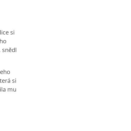
ice si
 ho
. snědl
Jeho
terá si
ila mu