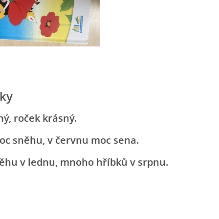
iky
ný, roček krásný.
oc sněhu, v červnu moc sena.
hu v lednu, mnoho hříbků v srpnu.