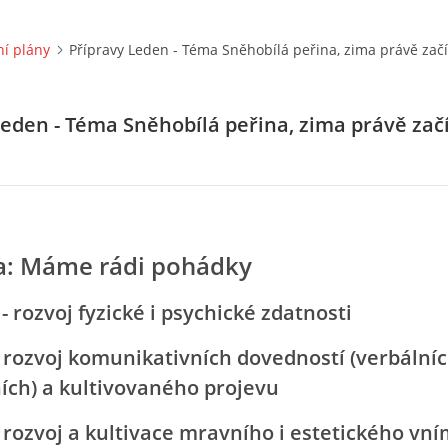
í plány
Přípravy Leden - Téma Sněhobílá peřina, zima právě zač
Leden - Téma Sněhobílá peřina, zima právě zač
: Máme rádi pohádky
- rozvoj fyzické i psychické zdatnosti
 komunikativních dovedností (verbálních
ích) a kultivovaného projevu
 a kultivace mravního i estetického vní