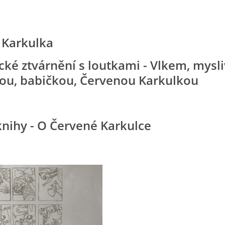
 Karkulka
ké ztvárnění s loutkami - Vlkem, mysl
u, babičkou, Červenou Karkulkou
nihy - O Červené Karkulce