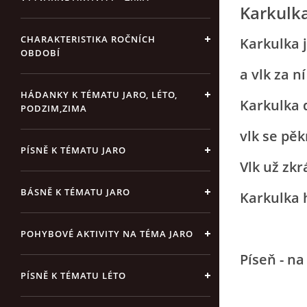
Karkulk
CHARAKTERISTIKA ROČNÍCH
Karkulka j
OBDOBÍ
a vlk za n
HÁDANKY K TÉMATU JARO, LÉTO,
Karkulka 
PODZIM,ZIMA
vlk se pě
PÍSNĚ K TÉMATU JARO
Vlk už zk
BÁSNĚ K TÉMATU JARO
Karkulka 
POHYBOVÉ AKTIVITY NA TÉMA JARO
Píseň - n
PÍSNĚ K TÉMATU LÉTO