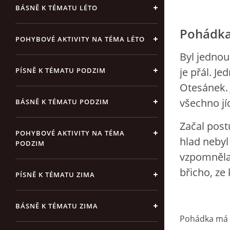
BÁSNĚ K TÉMATU LÉTO
Pohádka
POHYBOVÉ AKTIVITY NA TÉMA LÉTO
Byl jednou
je přál. J
PÍSNĚ K TÉMATU PODZIM
Otesánek. 
všechno jí
BÁSNĚ K TÉMATU PODZIM
Začal postu
POHYBOVÉ AKTIVITY NA TÉMA
hlad nebyl
PODZIM
vzpomněla 
břicho, ze
PÍSNĚ K TÉMATU ZIMA
BÁSNĚ K TÉMATU ZIMA
Pohádka má v