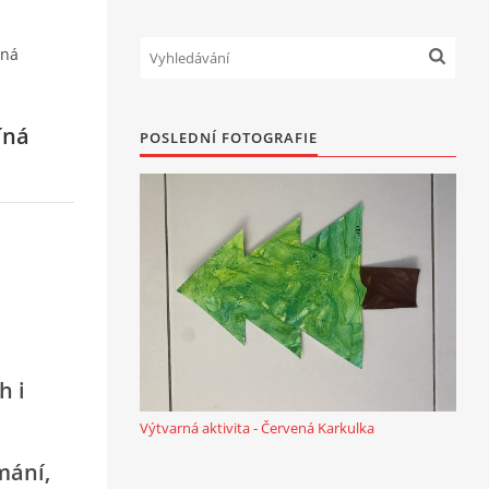
íná
íná
POSLEDNÍ FOTOGRAFIE
 i
Výtvarná aktivita - Červená Karkulka
mání,