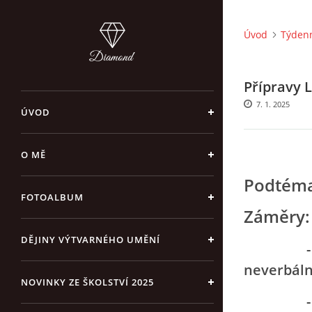
Úvod
Týdenn
Přípravy 
7. 1. 2025
ÚVOD
O MĚ
Podtéma
FOTOALBUM
Záměry:
DĚJINY VÝTVARNÉHO UMĚNÍ
- rozvoj
neverbáln
NOVINKY ZE ŠKOLSTVÍ 2025
- rozvoj