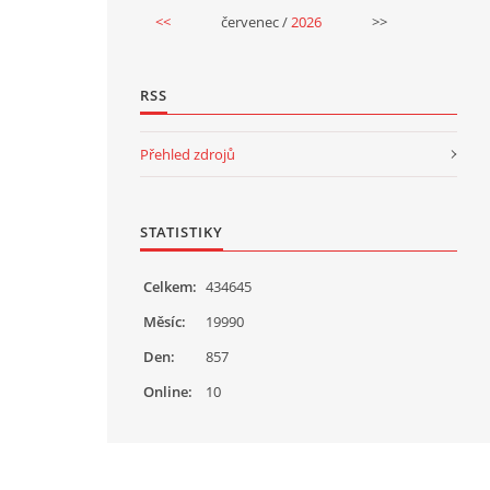
<<
červenec /
2026
>>
RSS
Přehled zdrojů
STATISTIKY
Celkem:
434645
Měsíc:
19990
Den:
857
Online:
10