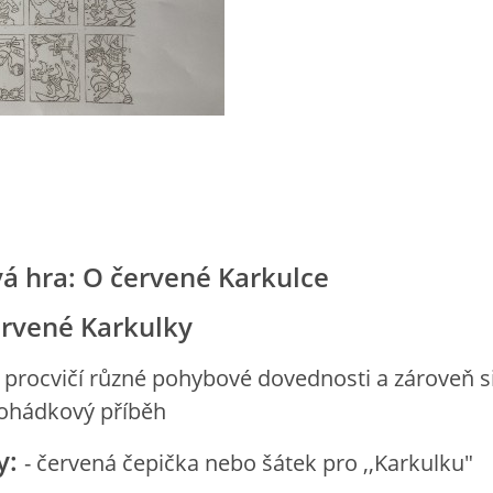
á hra: O červené Karkulce
ervené Karkulky
i procvičí různé pohybové dovednosti a zároveň s
pohádkový příběh
y:
- červená čepička nebo šátek pro ,,Karkulku"