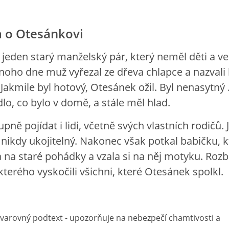
 o Otesánkovi
 jeden starý manželský pár, který neměl děti a vel
ednoho dne muž vyřezal ze dřeva chlapce a nazvali
Jakmile byl hotový, Otesánek ožil. Byl nenasytný 
dlo, co bylo v domě, a stále měl hlad.
pně pojídat i lidi, včetně svých vlastních rodičů. 
 nikdy ukojitelný. Nakonec však potkal babičku, k
na staré pohádky a vzala si na něj motyku. Rozb
 kterého vyskočili všichni, které Otesánek spolkl.
arovný podtext - upozorňuje na nebezpečí chamtivosti a