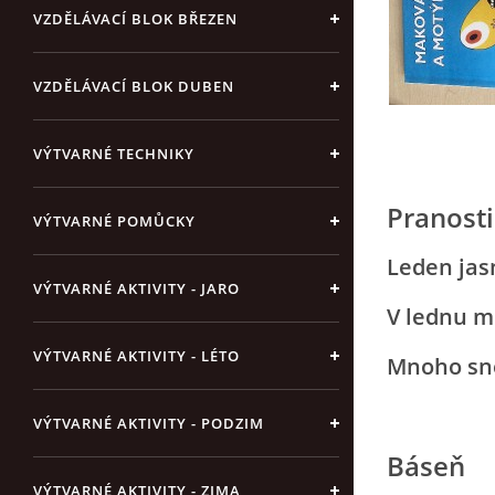
VZDĚLÁVACÍ BLOK BŘEZEN
VZDĚLÁVACÍ BLOK DUBEN
VÝTVARNÉ TECHNIKY
Pranost
VÝTVARNÉ POMŮCKY
Leden jas
VÝTVARNÉ AKTIVITY - JARO
V lednu m
VÝTVARNÉ AKTIVITY - LÉTO
Mnoho sně
VÝTVARNÉ AKTIVITY - PODZIM
Báseň
VÝTVARNÉ AKTIVITY - ZIMA