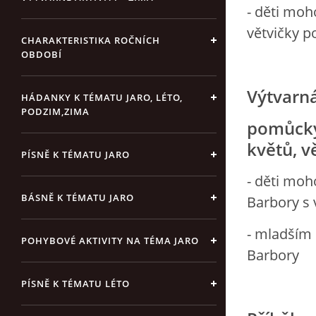
- děti moh
větvičky p
CHARAKTERISTIKA ROČNÍCH
OBDOBÍ
Výtvarná
HÁDANKY K TÉMATU JARO, LÉTO,
PODZIM,ZIMA
pomůcky:
květů, v
PÍSNĚ K TÉMATU JARO
- děti moh
BÁSNĚ K TÉMATU JARO
Barbory s 
- mladším
POHYBOVÉ AKTIVITY NA TÉMA JARO
Barbory
PÍSNĚ K TÉMATU LÉTO