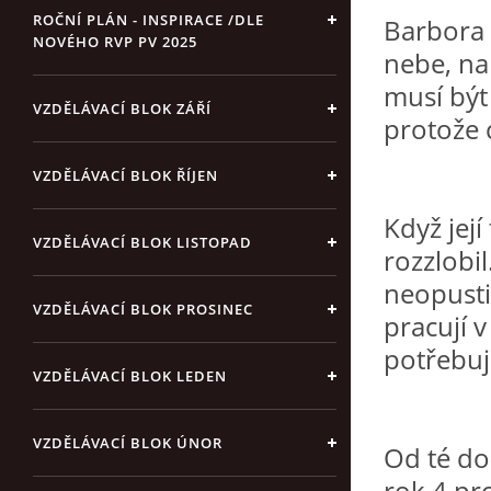
ROČNÍ PLÁN - INSPIRACE /DLE
Barbora 
NOVÉHO RVP PV 2025
nebe, na
musí být
VZDĚLÁVACÍ BLOK ZÁŘÍ
protože c
VZDĚLÁVACÍ BLOK ŘÍJEN
Když její
VZDĚLÁVACÍ BLOK LISTOPAD
rozzlobil
neopusti
VZDĚLÁVACÍ BLOK PROSINEC
pracují v
potřebu
VZDĚLÁVACÍ BLOK LEDEN
VZDĚLÁVACÍ BLOK ÚNOR
Od té do
rok 4.pro