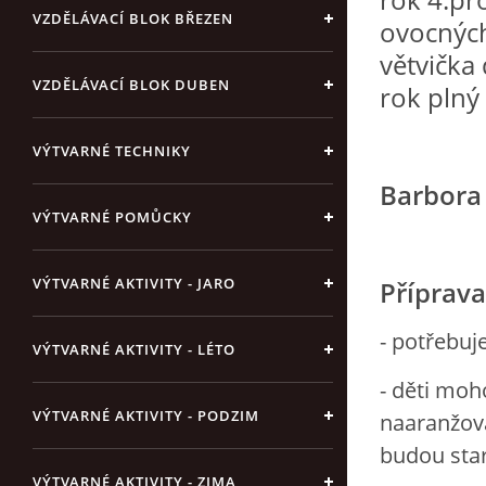
VZDĚLÁVACÍ BLOK BŘEZEN
ovocných
větvička
VZDĚLÁVACÍ BLOK DUBEN
rok plný 
VÝTVARNÉ TECHNIKY
Barbora 
VÝTVARNÉ POMŮCKY
VÝTVARNÉ AKTIVITY - JARO
Příprava
- potřebuj
VÝTVARNÉ AKTIVITY - LÉTO
- děti moh
VÝTVARNÉ AKTIVITY - PODZIM
naaranžovat
budou sta
VÝTVARNÉ AKTIVITY - ZIMA