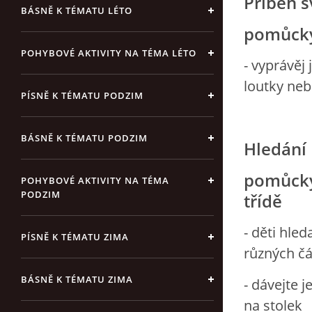
Příběh s
BÁSNĚ K TÉMATU LÉTO
pomůcky:
POHYBOVÉ AKTIVITY NA TÉMA LÉTO
- vyprávěj
loutky ne
PÍSNĚ K TÉMATU PODZIM
BÁSNĚ K TÉMATU PODZIM
Hledání 
pomůcky
POHYBOVÉ AKTIVITY NA TÉMA
PODZIM
třídě
- děti hled
PÍSNĚ K TÉMATU ZIMA
různých čá
BÁSNĚ K TÉMATU ZIMA
- dávejte j
na stolek