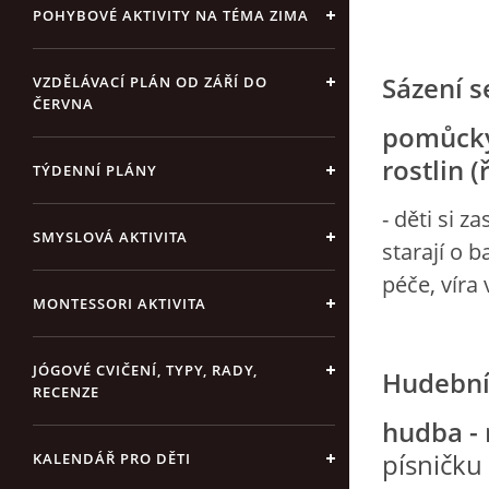
POHYBOVÉ AKTIVITY NA TÉMA ZIMA
Sázení 
VZDĚLÁVACÍ PLÁN OD ZÁŘÍ DO
ČERVNA
pomůcky:
rostlin (
TÝDENNÍ PLÁNY
- děti si z
SMYSLOVÁ AKTIVITA
starají o b
péče, víra 
MONTESSORI AKTIVITA
JÓGOVÉ CVIČENÍ, TYPY, RADY,
Hudební
RECENZE
hudba -
písničku
KALENDÁŘ PRO DĚTI