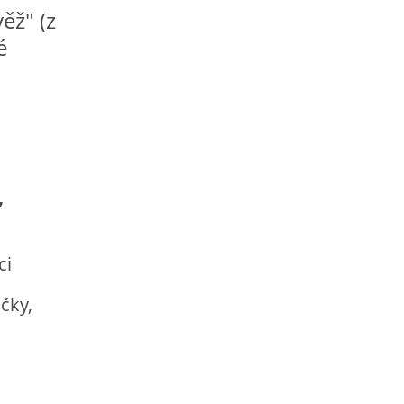
ěž" (z
é
,
ci
ičky,