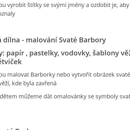
ou vyrobit štítky se svými jmény a ozdobit je, aby 
oznaly
 dílna - malování Svaté Barbory
 papír , pastelky, vodovky, šablony vě
ětviček
ou malovat Barborky nebo vytvořit obrázek svat
věží, kde byla zavřená
 dětem můžeme dát omalovánky se symboly sva