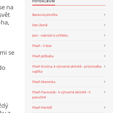
FOTOALBUM
se na
svět
Barevná písnička
oha,
Den Země
Jaro - nakresli si zvířátko
Píseň - V lese
lmi se
Píseň Ježibaba
do
Píseň Kvočna, k výtvarné aktivitě - prstomalba
vajíčka
Píseň Maminka
Píseň Pavouček - k výtvarné aktivitě - V
pavučině
ždý
Píseň Petrklíč
ky z