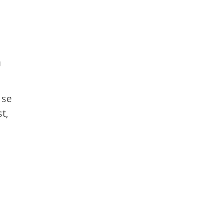
h
 se
t,