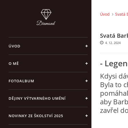
Úvod
Svatá 
Svatá Bar
4. 12. 2024
ÚVOD
- Legen
O MĚ
Kdysi dá
FOTOALBUM
Byla to c
pomáhala 
DĚJINY VÝTVARNÉHO UMĚNÍ
aby Barbo
zavřel do
NOVINKY ZE ŠKOLSTVÍ 2025