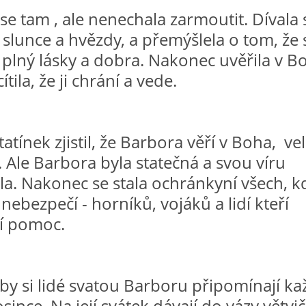
se tam , ale nenechala zarmoutit. Dívala 
 slunce a hvězdy, a přemýšlela o tom, že 
 plný lásky a dobra. Nakonec uvěřila v B
ítila, že ji chrání a vede.
 tatínek zjistil, že Barbora věří v Boha, ve
. Ale Barbora byla statečná a svou víru
la. Nakonec se stala ochránkyní všech, k
 nebezpečí - horníků, vojáků a lidí kteří
jí pomoc.
by si lidé svatou Barboru připomínají ka
since. Na její svátek dávají do vázy větvič