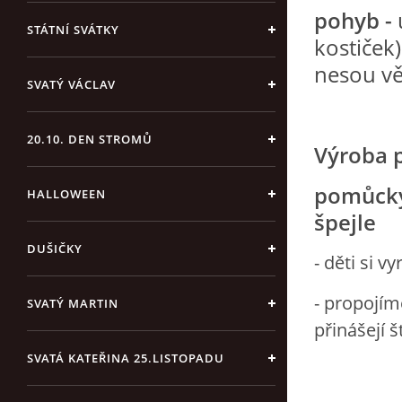
pohyb -
STÁTNÍ SVÁTKY
kostiček)
nesou vě
SVATÝ VÁCLAV
20.10. DEN STROMŮ
Výroba 
pomůcky:
HALLOWEEN
špejle
DUŠIČKY
- děti si v
- propojíme
SVATÝ MARTIN
přinášejí š
SVATÁ KATEŘINA 25.LISTOPADU