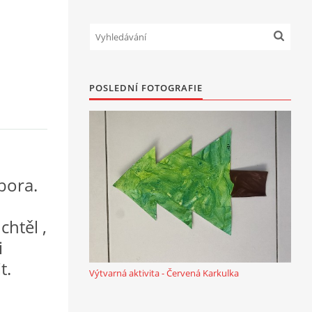
POSLEDNÍ FOTOGRAFIE
bora.
chtěl ,
i
t.
Výtvarná aktivita - Červená Karkulka