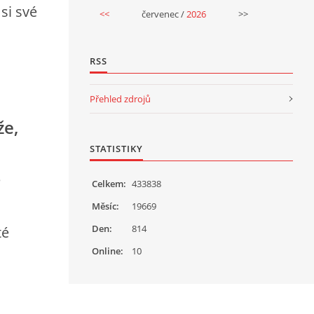
si své
<<
červenec /
2026
>>
RSS
Přehled zdrojů
že,
STATISTIKY
é
Celkem:
433838
Měsíc:
19669
Den:
814
té
Online:
10