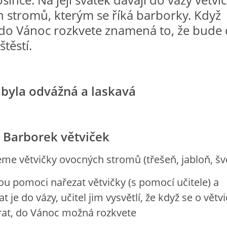
 stromů, kterým se říká barborky. Když
 do Vánoc rozkvete znamená to, že bude
štěstí.
byla odvážná a laskavá
 Barborek větviček
eme větvičky ovocných stromů (třešeň, jabloň, šv
ou pomoci nařezat větvičky (s pomocí učitele) a
 je do vázy, učitel jim vysvětlí, že když se o větv
rat, do Vánoc možná rozkvete