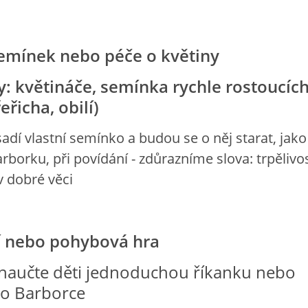
semínek nebo péče o květiny
 květináče, semínka rychle rostoucíc
řeřicha, obilí)
asadí vlastní semínko a budou se o něj starat, jako
arborku, při povídání - zdůrazníme slova: trpělivos
v dobré věci
 nebo pohybová hra
naučte děti jednoduchou říkanku nebo
 o Barborce