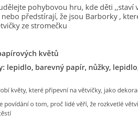
udělejte pohybovou hru, kde děti ,,staví v
 nebo předstírají, že jsou Barborky , kter
tvičky ze stromečku
papírových květů
 lepidlo, barevný papír, nůžky, lepidlo
yrobí květy, které připevní na větvičky, jako dekora
 povídání o tom, proč lidé věří, že rozkvetlé větv
těstí