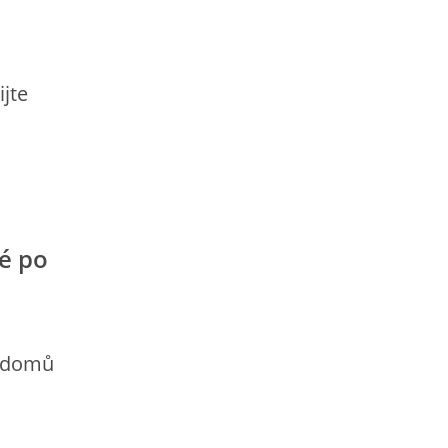
ijte
é po
t domů