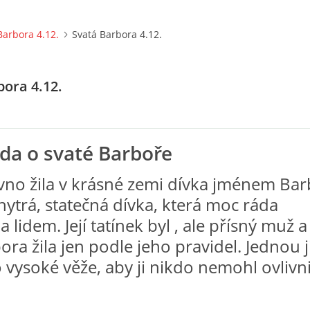
Barbora 4.12.
Svatá Barbora 4.12.
bora 4.12.
da o svaté Barboře
vno žila v krásné zemi dívka jménem Bar
hytrá, statečná dívka, která moc ráda
lidem. Její tatínek byl , ale přísný muž a 
ra žila jen podle jeho pravidel. Jednou j
 vysoké věže, aby ji nikdo nemohl ovlivni