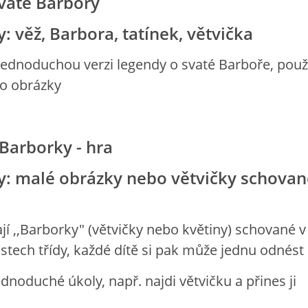
vaté Barbory
 věž, Barbora, tatínek, větvička
 jednoduchou verzi legendy o svaté Barboře, použ
bo obrázky
Barborky - hra
: malé obrázky nebo větvičky schovan
ají ,,Barborky" (větvičky nebo květiny) schované v
stech třídy, každé dítě si pak může jednu odnés
ednoduché úkoly, např. najdi větvičku a přines ji