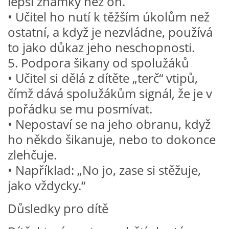
lepší známky než on.
• Učitel ho nutí k těžším úkolům než
PÍSNĚ K TÉMATU PODZIM
ostatní, a když je nezvládne, používá
to jako důkaz jeho neschopnosti.
BÁSNĚ K TÉMATU PODZIM
5. Podpora šikany od spolužáků
• Učitel si dělá z dítěte „terč“ vtipů,
POHYBOVÉ AKTIVITY NA TÉMA PODZIM
čímž dává spolužákům signál, že je v
pořádku se mu posmívat.
PÍSNĚ K TÉMATU ZIMA
• Nepostaví se na jeho obranu, když
ho někdo šikanuje, nebo to dokonce
BÁSNĚ K TÉMATU ZIMA
zlehčuje.
• Například: „No jo, zase si stěžuje,
POHYBOVÉ AKTIVITY NA TÉMA ZIMA
jako vždycky.“
Důsledky pro dítě
VZDĚLÁVACÍ PLÁN OD ZÁŘÍ DO ČERVNA