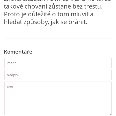
takové chování zůstane bez trestu.
VELIKONOCE
Proto je důležité o tom mluvit a
hledat způsoby, jak se bránit.
SVĚTOVÝ DEN VODY 22. BŘEZEN
KREATIVNÍ OVOCNÉ A ZELENINOVÉ MLSÁNÍ
Komentáře
RECENZE NA KNIHY
RECENZE NA HRAČKY
MIKULÁŠSKÁ NADÍLKA
VÁNOČNÍ TVOŘENÍ