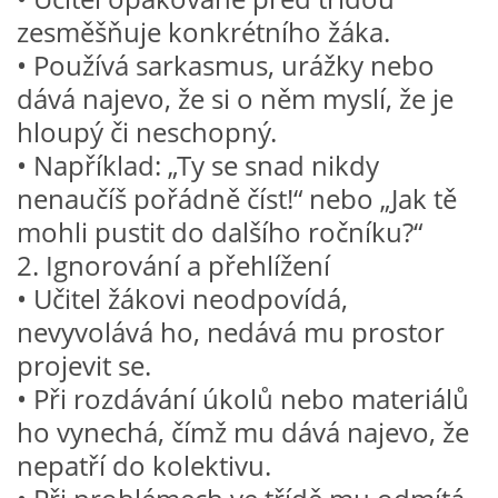
VZDĚLÁVACÍ BLOK DUBEN
zesměšňuje konkrétního žáka.
• Používá sarkasmus, urážky nebo
VÝTVARNÉ TECHNIKY
dává najevo, že si o něm myslí, že je
hloupý či neschopný.
VÝTVARNÉ POMŮCKY
• Například: „Ty se snad nikdy
nenaučíš pořádně číst!“ nebo „Jak tě
mohli pustit do dalšího ročníku?“
VÝTVARNÉ AKTIVITY - JARO
2. Ignorování a přehlížení
• Učitel žákovi neodpovídá,
VÝTVARNÉ AKTIVITY - LÉTO
nevyvolává ho, nedává mu prostor
projevit se.
VÝTVARNÉ AKTIVITY - PODZIM
• Při rozdávání úkolů nebo materiálů
ho vynechá, čímž mu dává najevo, že
VÝTVARNÉ AKTIVITY - ZIMA
nepatří do kolektivu.
CHARAKTERISTIKA ROČNÍCH OBDOBÍ