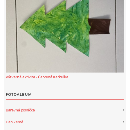
SPORTÍK - DĚTI V POHYBU
STOP ŠIKANĚ ANEB ŠIKANA BOLÍ
VĚDOMÁ VÝCHOVA
SADA EMOČNÍCH HER PRO DĚTI 3 - 4 ROKY
Výtvarná aktivita - Červená Karkulka
MERCH
FOTOALBUM
MOJE TVORBA POHÁDEK PRO DĚTI
Barevná písnička
POHÁDKY NA SPOTIFY
Den Země