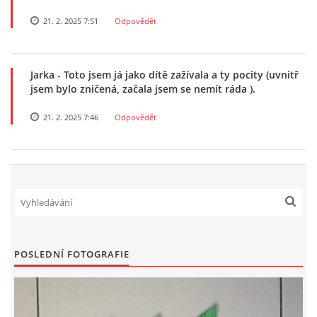
21. 2. 2025 7:51
Odpovědět
POZITIVNÍ AFIRMACE PRO DĚTI
Jarka
- Toto jsem já jako dítě zažívala a ty pocity (uvnitř
PSYCHOHYGIENA PRO UČITELKY
jsem bylo zničená, začala jsem se nemít ráda ).
21. 2. 2025 7:46
Odpovědět
UČITELSKÁ SEBEREFLEXE
DĚTSKÝ VZTEK
DĚTSKÝ SMUTEK
POSLEDNÍ FOTOGRAFIE
EFEKTIVNÍ KOMUNIKACE S DĚTMI
CO BY MĚLO DÍTĚ ZVLÁDNOUT PŘED VSTUPEM DO ZŠ