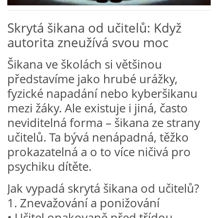
VZDĚLÁVACÍ BLOK ZÁŘÍ
Skrytá šikana od učitelů: Když
autorita zneužívá svou moc
VZDĚLÁVACÍ BLOK ŘÍJEN
Šikana ve školách si většinou
představíme jako hrubé urážky,
VZDĚLÁVACÍ BLOK LISTOPAD
fyzické napadání nebo kyberšikanu
mezi žáky. Ale existuje i jiná, často
VZDĚLÁVACÍ BLOK PROSINEC
neviditelná forma – šikana ze strany
učitelů. Ta bývá nenápadná, těžko
VZDĚLÁVACÍ BLOK LEDEN
prokazatelná a o to více ničivá pro
psychiku dítěte.
VZDĚLÁVACÍ BLOK ÚNOR
Jak vypadá skrytá šikana od učitelů?
VZDĚLÁVACÍ BLOK BŘEZEN
1. Znevažování a ponižování
• Učitel opakovaně před třídou