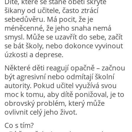
Dítě, které se stane obětí skryté
TÝDENNÍ PLÁNY
šikany od učitele, často ztrácí
sebedůvěru. Má pocit, že je
SMYSLOVÁ AKTIVITA
méněcenné, že jeho snaha nemá
smysl. Může se uzavřít do sebe, začít
MONTESSORI AKTIVITA
se bát školy, nebo dokonce vyvinout
úzkosti a deprese.
JÓGOVÉ CVIČENÍ, TYPY, RADY, RECENZE
Některé děti reagují opačně – začnou
být agresivní nebo odmítají školní
KALENDÁŘ PRO DĚTI
autority. Pokud učitel využívá svou
moc k tomu, aby dítě ponižoval, je to
STÁTNÍ SVÁTKY
obrovský problém, který může
ovlivnit celý jeho život.
SVATÝ VÁCLAV
Co s tím?
20.10. DEN STROMŮ