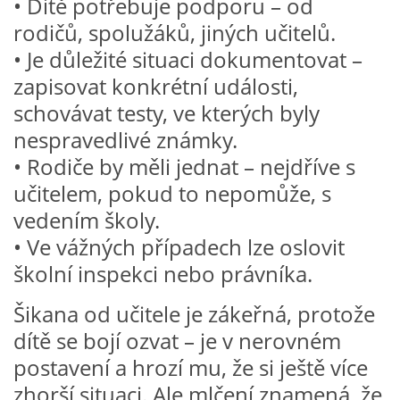
• Dítě potřebuje podporu – od
rodičů, spolužáků, jiných učitelů.
HALLOWEEN
• Je důležité situaci dokumentovat –
zapisovat konkrétní události,
DUŠIČKY
schovávat testy, ve kterých byly
nespravedlivé známky.
SVATÝ MARTIN
• Rodiče by měli jednat – nejdříve s
učitelem, pokud to nepomůže, s
vedením školy.
SVATÁ KATEŘINA 25.LISTOPADU
• Ve vážných případech lze oslovit
školní inspekci nebo právníka.
SVATÁ BARBORA 4.12.
Šikana od učitele je zákeřná, protože
MIKULÁŠ, ČERTI
dítě se bojí ozvat – je v nerovném
postavení a hrozí mu, že si ještě více
MASOPUST
zhorší situaci. Ale mlčení znamená, že