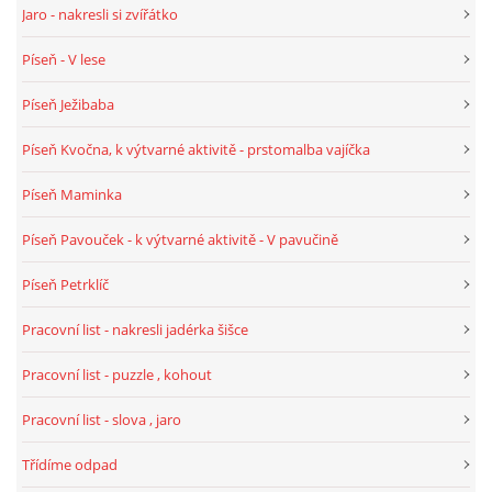
SPONZOŘI
Jaro - nakresli si zvířátko
Píseň - V lese
Píseň Ježibaba
© 2026 eStránky.cz
|
RSS
Píseň Kvočna, k výtvarné aktivitě - prstomalba vajíčka
Píseň Maminka
Píseň Pavouček - k výtvarné aktivitě - V pavučině
Píseň Petrklíč
Pracovní list - nakresli jadérka šišce
Pracovní list - puzzle , kohout
Pracovní list - slova , jaro
Třídíme odpad