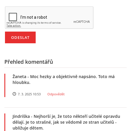
UČTE DĚTI PROŽITKEM
ŠABLONY
SENZORY PLAY
DOPORUČUJI
Přehled komentářů
POLYTECHNICKÉ ČINNOSTI
Žaneta
- Moc hezky a objektivně napsáno. Toto má
hloubku.
PORTFÓLIO DÍTĚTE
7. 3. 2025 10:53
Odpovědět
MOTIVAČNÍ CITÁTY PRO UČITELE
Jindriška
- Nejhorší je, že toto někteří učitelé opravdu
dělají. Je to strašné, jak se vědomě ze stran učitelů -
ubližuje dětem.
POKUSY