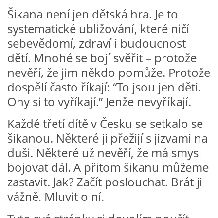
VZDĚLÁVACÍ BLOK DUBEN
Šikana není jen dětská hra. Je to
systematické ubližování, které ničí
VÝTVARNÉ TECHNIKY
sebevědomí, zdraví i budoucnost
dětí. Mnohé se bojí svěřit – protože
VÝTVARNÉ POMŮCKY
nevěří, že jim někdo pomůže. Protože
dospělí často říkají: “To jsou jen děti.
Ony si to vyříkají.” Jenže nevyříkají.
VÝTVARNÉ AKTIVITY - JARO
Každé třetí dítě v Česku se setkalo se
VÝTVARNÉ AKTIVITY - LÉTO
šikanou. Některé ji přežijí s jizvami na
duši. Některé už nevěří, že má smysl
VÝTVARNÉ AKTIVITY - PODZIM
bojovat dál. A přitom šikanu můžeme
zastavit. Jak? Začít poslouchat. Brát ji
VÝTVARNÉ AKTIVITY - ZIMA
vážně. Mluvit o ní.
CHARAKTERISTIKA ROČNÍCH OBDOBÍ