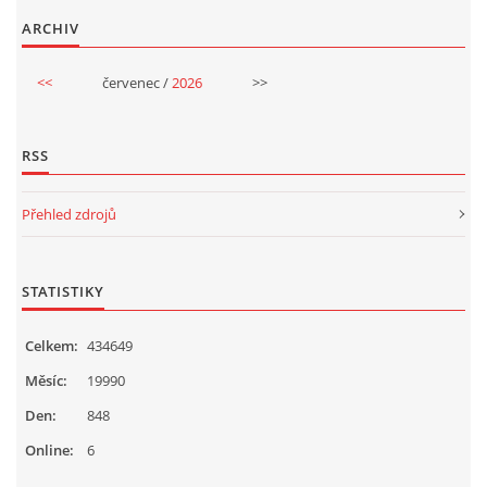
UČTE DĚTI PROŽITKEM
ARCHIV
ŠABLONY
<<
červenec /
2026
>>
SENZORY PLAY
RSS
Přehled zdrojů
DOPORUČUJI
POLYTECHNICKÉ ČINNOSTI
STATISTIKY
Celkem:
434649
PORTFÓLIO DÍTĚTE
Měsíc:
19990
MOTIVAČNÍ CITÁTY PRO UČITELE
Den:
848
Online:
6
POKUSY