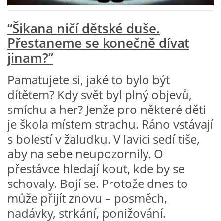
VZDĚLÁVACÍ BLOK ZÁŘÍ
“Šikana ničí dětské duše.
Přestaneme se konečně dívat
VZDĚLÁVACÍ BLOK ŘÍJEN
jinam?”
Pamatujete si, jaké to bylo být
VZDĚLÁVACÍ BLOK LISTOPAD
dítětem? Kdy svět byl plný objevů,
smíchu a her? Jenže pro některé děti
VZDĚLÁVACÍ BLOK PROSINEC
je škola místem strachu. Ráno vstávají
s bolestí v žaludku. V lavici sedí tiše,
VZDĚLÁVACÍ BLOK LEDEN
aby na sebe neupozornily. O
přestávce hledají kout, kde by se
VZDĚLÁVACÍ BLOK ÚNOR
schovaly. Bojí se. Protože dnes to
může přijít znovu – posměch,
VZDĚLÁVACÍ BLOK BŘEZEN
nadávky, strkání, ponižování.