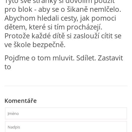
Tyto své stránky si dovolím použít
pro blok - aby se o šikaně nemlčelo.
Abychom hledali cesty, jak pomoci
HÁDANKY K TÉMATU JARO, LÉTO, PODZIM,ZIMA
dětem, které si tím procházejí.
Protože každé dítě si zaslouží cítit se
PÍSNĚ K TÉMATU JARO
ve škole bezpečně.
BÁSNĚ K TÉMATU JARO
Pojďme o tom mluvit. Sdílet. Zastavit
to
POHYBOVÉ AKTIVITY NA TÉMA JARO
PÍSNĚ K TÉMATU LÉTO
Komentáře
BÁSNĚ K TÉMATU LÉTO
POHYBOVÉ AKTIVITY NA TÉMA LÉTO