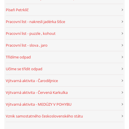
Píseň Petrklíč
VELIKONOCE
Pracovní list - nakresli jadérka šišce
SVĚTOVÝ DEN VODY 22. BŘEZEN
Pracovní list - puzzle , kohout
Pracovní list - slova , jaro
KREATIVNÍ OVOCNÉ A ZELENINOVÉ MLSÁNÍ
Třídíme odpad
RECENZE NA KNIHY
Učíme se třídit odpad
RECENZE NA HRAČKY
Výtvarná aktivita - Čarodějnice
Výtvarná aktivita - Červená Karkulka
MIKULÁŠSKÁ NADÍLKA
Výtvarná aktivita - MEDÚZY V POHYBU
VÁNOČNÍ TVOŘENÍ
Vznik samostatného československého státu