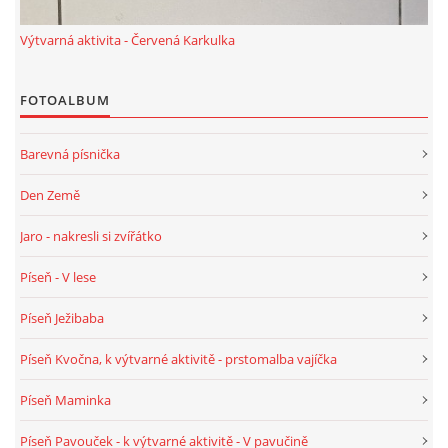
Výtvarná aktivita - Červená Karkulka
HALLOWEEN
FOTOALBUM
DUŠIČKY
Barevná písnička
SVATÝ MARTIN
Den Země
Jaro - nakresli si zvířátko
SVATÁ KATEŘINA 25.LISTOPADU
Píseň - V lese
SVATÁ BARBORA 4.12.
Píseň Ježibaba
Píseň Kvočna, k výtvarné aktivitě - prstomalba vajíčka
MIKULÁŠ, ČERTI
Píseň Maminka
MASOPUST
Píseň Pavouček - k výtvarné aktivitě - V pavučině