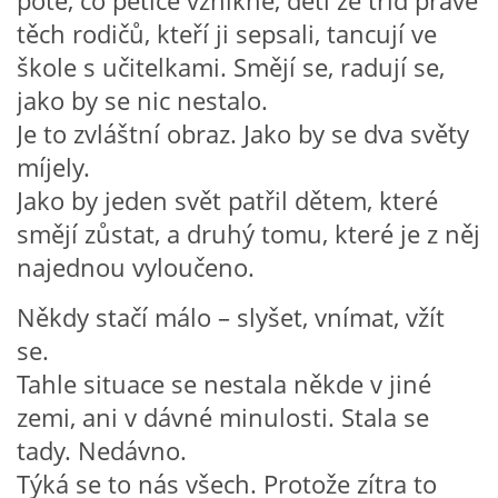
poté, co petice vznikne, děti ze tříd právě
VZDĚLÁVACÍ BLOK DUBEN
těch rodičů, kteří ji sepsali, tancují ve
škole s učitelkami. Smějí se, radují se,
VÝTVARNÉ TECHNIKY
jako by se nic nestalo.
Je to zvláštní obraz. Jako by se dva světy
VÝTVARNÉ POMŮCKY
míjely.
Jako by jeden svět patřil dětem, které
VÝTVARNÉ AKTIVITY - JARO
smějí zůstat, a druhý tomu, které je z něj
najednou vyloučeno.
VÝTVARNÉ AKTIVITY - LÉTO
Někdy stačí málo – slyšet, vnímat, vžít
se.
VÝTVARNÉ AKTIVITY - PODZIM
Tahle situace se nestala někde v jiné
zemi, ani v dávné minulosti. Stala se
VÝTVARNÉ AKTIVITY - ZIMA
tady. Nedávno.
Týká se to nás všech. Protože zítra to
CHARAKTERISTIKA ROČNÍCH OBDOBÍ