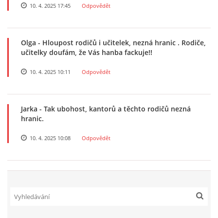
10. 4. 2025 17:45
Odpovědět
TÝDENNÍ PLÁNY
SMYSLOVÁ AKTIVITA
Olga
- Hloupost rodičů i učitelek, nezná hranic . Rodiče,
učitelky doufám, že Vás hanba fackuje!!
MONTESSORI AKTIVITA
10. 4. 2025 10:11
Odpovědět
JÓGOVÉ CVIČENÍ, TYPY, RADY, RECENZE
Jarka
- Tak ubohost, kantorů a těchto rodičů nezná
hranic.
KALENDÁŘ PRO DĚTI
10. 4. 2025 10:08
Odpovědět
STÁTNÍ SVÁTKY
SVATÝ VÁCLAV
20.10. DEN STROMŮ