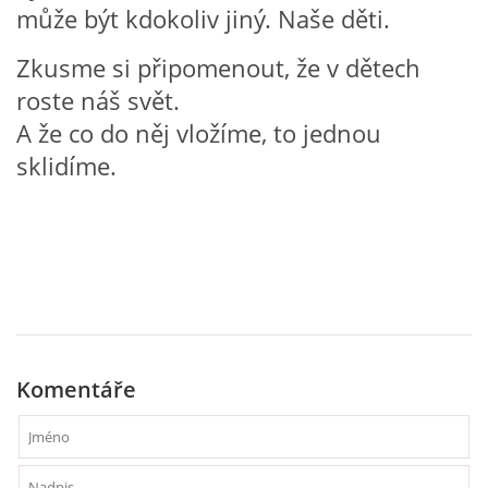
může být kdokoliv jiný. Naše děti.
Zkusme si připomenout, že v dětech
HÁDANKY K TÉMATU JARO, LÉTO, PODZIM,ZIMA
roste náš svět.
A že co do něj vložíme, to jednou
PÍSNĚ K TÉMATU JARO
sklidíme.
BÁSNĚ K TÉMATU JARO
POHYBOVÉ AKTIVITY NA TÉMA JARO
PÍSNĚ K TÉMATU LÉTO
Komentáře
BÁSNĚ K TÉMATU LÉTO
POHYBOVÉ AKTIVITY NA TÉMA LÉTO