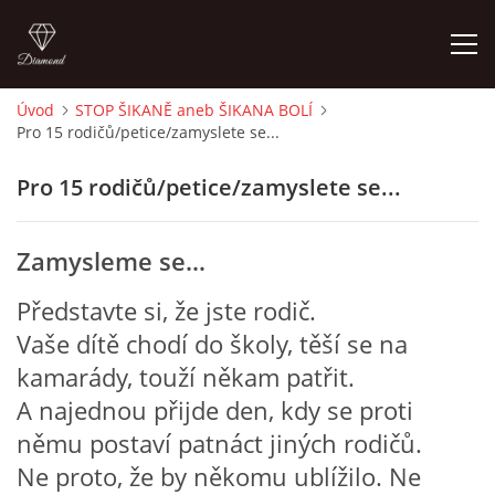
Úvod
STOP ŠIKANĚ aneb ŠIKANA BOLÍ
Pro 15 rodičů/petice/zamyslete se...
ÚVOD
Pro 15 rodičů/petice/zamyslete se...
O MĚ
Zamysleme se…
FOTOALBUM
Představte si, že jste rodič.
DĚJINY VÝTVARNÉHO UMĚNÍ
Vaše dítě chodí do školy, těší se na
kamarády, touží někam patřit.
NOVINKY ZE ŠKOLSTVÍ 2025
A najednou přijde den, kdy se proti
němu postaví patnáct jiných rodičů.
Ne proto, že by někomu ublížilo. Ne
ROČNÍ PLÁN - INSPIRACE /DLE NOVÉHO RVP PV 2025