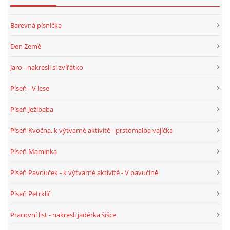
VELIKONOCE
Barevná písnička
Den Země
SVĚTOVÝ DEN VODY 22. BŘEZEN
Jaro - nakresli si zvířátko
KREATIVNÍ OVOCNÉ A ZELENINOVÉ MLSÁNÍ
Píseň - V lese
Píseň Ježibaba
RECENZE NA KNIHY
Píseň Kvočna, k výtvarné aktivitě - prstomalba vajíčka
RECENZE NA HRAČKY
Píseň Maminka
Píseň Pavouček - k výtvarné aktivitě - V pavučině
MIKULÁŠSKÁ NADÍLKA
Píseň Petrklíč
VÁNOČNÍ TVOŘENÍ
Pracovní list - nakresli jadérka šišce