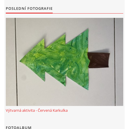
POSLEDNÍ FOTOGRAFIE
HALLOWEEN
DUŠIČKY
SVATÝ MARTIN
SVATÁ KATEŘINA 25.LISTOPADU
SVATÁ BARBORA 4.12.
MIKULÁŠ, ČERTI
Výtvarná aktivita - Červená Karkulka
MASOPUST
FOTOALBUM