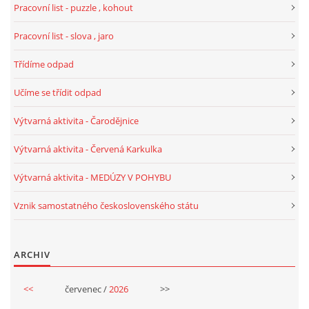
Pracovní list - puzzle , kohout
UČTE DĚTI PROŽITKEM
Pracovní list - slova , jaro
ŠABLONY
Třídíme odpad
Učíme se třídit odpad
SENZORY PLAY
Výtvarná aktivita - Čarodějnice
DOPORUČUJI
Výtvarná aktivita - Červená Karkulka
Výtvarná aktivita - MEDÚZY V POHYBU
POLYTECHNICKÉ ČINNOSTI
Vznik samostatného československého státu
PORTFÓLIO DÍTĚTE
ARCHIV
MOTIVAČNÍ CITÁTY PRO UČITELE
<<
červenec /
2026
>>
POKUSY