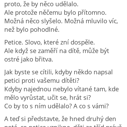
proto, že by něco udělalo.
Ale protože něčemu bylo přítomno.
VZDĚLÁVACÍ BLOK ZÁŘÍ
Možná něco slyšelo. Možná mluvilo víc,
než bylo pohodlné.
VZDĚLÁVACÍ BLOK ŘÍJEN
Petice. Slovo, které zní dospěle.
VZDĚLÁVACÍ BLOK LISTOPAD
Ale když se zaměří na dítě, může být
ostré jako břitva.
VZDĚLÁVACÍ BLOK PROSINEC
Jak byste se cítili, kdyby někdo napsal
petici proti vašemu dítěti?
VZDĚLÁVACÍ BLOK LEDEN
Kdyby najednou nebylo vítané tam, kde
mělo vyrůstat, učit se, hrát si?
VZDĚLÁVACÍ BLOK ÚNOR
Co by to s ním udělalo? A co s vámi?
VZDĚLÁVACÍ BLOK BŘEZEN
A teď si představte, že hned druhý den