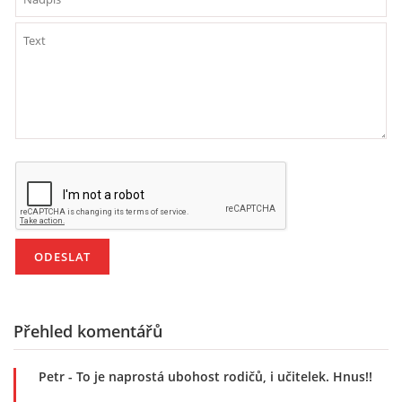
PÍSNĚ K TÉMATU PODZIM
BÁSNĚ K TÉMATU PODZIM
POHYBOVÉ AKTIVITY NA TÉMA PODZIM
PÍSNĚ K TÉMATU ZIMA
BÁSNĚ K TÉMATU ZIMA
POHYBOVÉ AKTIVITY NA TÉMA ZIMA
Přehled komentářů
VZDĚLÁVACÍ PLÁN OD ZÁŘÍ DO ČERVNA
Petr
- To je naprostá ubohost rodičů, i učitelek. Hnus!!