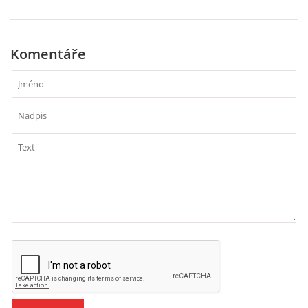
HALLOWEEN
Komentáře
DUŠIČKY
SVATÝ MARTIN
SVATÁ KATEŘINA 25.LISTOPADU
SVATÁ BARBORA 4.12.
MIKULÁŠ, ČERTI
MASOPUST