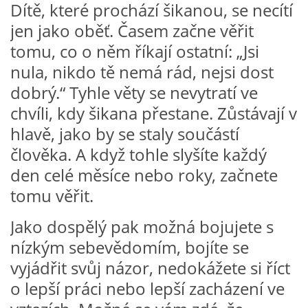
Dítě, které prochází šikanou, se necítí
VZDĚLÁVACÍ BLOK DUBEN
jen jako oběť. Časem začne věřit
tomu, co o něm říkají ostatní: „Jsi
VÝTVARNÉ TECHNIKY
nula, nikdo tě nemá rád, nejsi dost
dobrý.“ Tyhle věty se nevytratí ve
VÝTVARNÉ POMŮCKY
chvíli, kdy šikana přestane. Zůstávají v
hlavě, jako by se staly součástí
VÝTVARNÉ AKTIVITY - JARO
člověka. A když tohle slyšíte každý
den celé měsíce nebo roky, začnete
VÝTVARNÉ AKTIVITY - LÉTO
tomu věřit.
Jako dospělý pak možná bojujete s
VÝTVARNÉ AKTIVITY - PODZIM
nízkým sebevědomím, bojíte se
vyjádřit svůj názor, nedokážete si říct
VÝTVARNÉ AKTIVITY - ZIMA
o lepší práci nebo lepší zacházení ve
CHARAKTERISTIKA ROČNÍCH OBDOBÍ