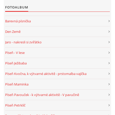
FOTOALBUM
POZITIVNÍ AFIRMACE PRO DĚTI
Barevná písnička
PSYCHOHYGIENA PRO UČITELKY
Den Země
Jaro - nakresli si zvířátko
UČITELSKÁ SEBEREFLEXE
Píseň - V lese
DĚTSKÝ VZTEK
Píseň Ježibaba
Píseň Kvočna, k výtvarné aktivitě - prstomalba vajíčka
DĚTSKÝ SMUTEK
Píseň Maminka
EFEKTIVNÍ KOMUNIKACE S DĚTMI
Píseň Pavouček - k výtvarné aktivitě - V pavučině
Píseň Petrklíč
CO BY MĚLO DÍTĚ ZVLÁDNOUT PŘED VSTUPEM DO ZŠ