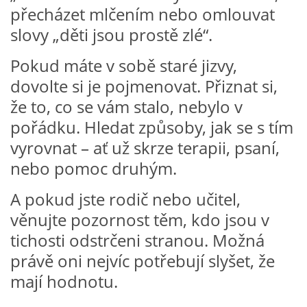
přecházet mlčením nebo omlouvat
TÝDENNÍ PLÁNY
slovy „děti jsou prostě zlé“.
SMYSLOVÁ AKTIVITA
Pokud máte v sobě staré jizvy,
dovolte si je pojmenovat. Přiznat si,
MONTESSORI AKTIVITA
že to, co se vám stalo, nebylo v
pořádku. Hledat způsoby, jak se s tím
JÓGOVÉ CVIČENÍ, TYPY, RADY, RECENZE
vyrovnat – ať už skrze terapii, psaní,
nebo pomoc druhým.
KALENDÁŘ PRO DĚTI
A pokud jste rodič nebo učitel,
věnujte pozornost těm, kdo jsou v
STÁTNÍ SVÁTKY
tichosti odstrčeni stranou. Možná
právě oni nejvíc potřebují slyšet, že
SVATÝ VÁCLAV
mají hodnotu.
20.10. DEN STROMŮ