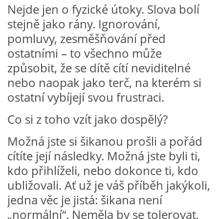
Nejde jen o fyzické útoky. Slova bolí
PÍSNĚ K TÉMATU PODZIM
stejně jako rány. Ignorování,
pomluvy, zesměšňování před
BÁSNĚ K TÉMATU PODZIM
ostatními – to všechno může
způsobit, že se dítě cítí neviditelné
POHYBOVÉ AKTIVITY NA TÉMA PODZIM
nebo naopak jako terč, na kterém si
ostatní vybíjejí svou frustraci.
PÍSNĚ K TÉMATU ZIMA
Co si z toho vzít jako dospělý?
Možná jste si šikanou prošli a pořád
BÁSNĚ K TÉMATU ZIMA
cítíte její následky. Možná jste byli ti,
kdo přihlíželi, nebo dokonce ti, kdo
POHYBOVÉ AKTIVITY NA TÉMA ZIMA
ubližovali. Ať už je váš příběh jakýkoli,
jedna věc je jistá: šikana není
VZDĚLÁVACÍ PLÁN OD ZÁŘÍ DO ČERVNA
„normální“. Neměla by se tolerovat,