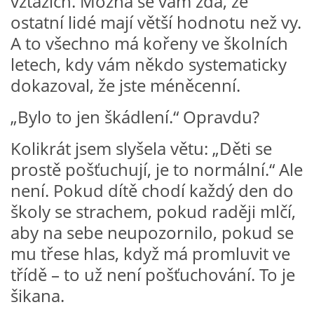
vztazích. Možná se vám zdá, že
ostatní lidé mají větší hodnotu než vy.
A to všechno má kořeny ve školních
HÁDANKY K TÉMATU JARO, LÉTO, PODZIM,ZIMA
letech, kdy vám někdo systematicky
dokazoval, že jste méněcenní.
PÍSNĚ K TÉMATU JARO
„Bylo to jen škádlení.“ Opravdu?
BÁSNĚ K TÉMATU JARO
Kolikrát jsem slyšela větu: „Děti se
prostě pošťuchují, je to normální.“ Ale
POHYBOVÉ AKTIVITY NA TÉMA JARO
není. Pokud dítě chodí každý den do
školy se strachem, pokud raději mlčí,
PÍSNĚ K TÉMATU LÉTO
aby na sebe neupozornilo, pokud se
mu třese hlas, když má promluvit ve
BÁSNĚ K TÉMATU LÉTO
třídě – to už není pošťuchování. To je
šikana.
POHYBOVÉ AKTIVITY NA TÉMA LÉTO