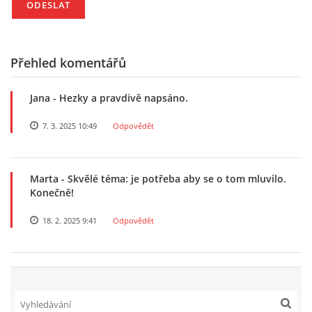
VELIKONOCE
Přehled komentářů
SVĚTOVÝ DEN VODY 22. BŘEZEN
Jana
- Hezky a pravdivě napsáno.
KREATIVNÍ OVOCNÉ A ZELENINOVÉ MLSÁNÍ
7. 3. 2025 10:49
Odpovědět
RECENZE NA KNIHY
Marta
- Skvělé téma: je potřeba aby se o tom mluvilo.
Konečně!
RECENZE NA HRAČKY
18. 2. 2025 9:41
Odpovědět
MIKULÁŠSKÁ NADÍLKA
VÁNOČNÍ TVOŘENÍ