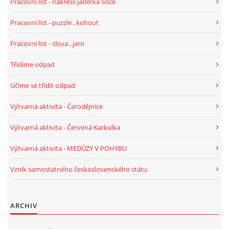
Pracovní list - nakresli jadérka šišce
SPORTÍK - DĚTI V POHYBU
Pracovní list - puzzle , kohout
Pracovní list - slova , jaro
STOP ŠIKANĚ ANEB ŠIKANA BOLÍ
Třídíme odpad
VĚDOMÁ VÝCHOVA
Učíme se třídit odpad
Výtvarná aktivita - Čarodějnice
SADA EMOČNÍCH HER PRO DĚTI 3 - 4 ROKY
Výtvarná aktivita - Červená Karkulka
MERCH
Výtvarná aktivita - MEDÚZY V POHYBU
Vznik samostatného československého státu
MOJE TVORBA POHÁDEK PRO DĚTI
POHÁDKY NA SPOTIFY
ARCHIV