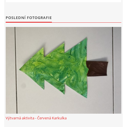
UČTE DĚTI PROŽITKEM
POSLEDNÍ FOTOGRAFIE
ŠABLONY
SENZORY PLAY
DOPORUČUJI
POLYTECHNICKÉ ČINNOSTI
PORTFÓLIO DÍTĚTE
MOTIVAČNÍ CITÁTY PRO UČITELE
Výtvarná aktivita - Červená Karkulka
POKUSY