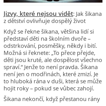
VZDĚLÁVACÍ BLOK ZÁŘÍ
Jizvy, které nejsou vidět
: Jak šikana
z dětství ovlivňuje dospělý život
VZDĚLÁVACÍ BLOK ŘÍJEN
Když se řekne šikana, většina lidí si
představí děti na školním dvoře –
VZDĚLÁVACÍ BLOK LISTOPAD
odstrkování, posměšky, někdy i bití.
Možná si řeknete: „To přece přejde,
VZDĚLÁVACÍ BLOK PROSINEC
děti jsou kruté, ale dospělost všechno
spraví.“ Jenže to není pravda. Šikana
VZDĚLÁVACÍ BLOK LEDEN
není jen o modřinách, které zmizí. Je
to hluboká rána v duši, která se může
VZDĚLÁVACÍ BLOK ÚNOR
hojit roky – pokud se vůbec zahojí.
VZDĚLÁVACÍ BLOK BŘEZEN
Šikana nekončí, když přestanou rány