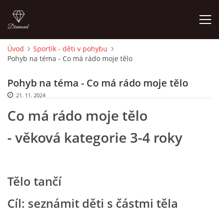
Úvod
Sportík - děti v pohybu
Pohyb na téma - Co má rádo moje tělo
ÚVOD
Pohyb na téma - Co má rádo moje tělo
O MĚ
21. 11. 2024
Co má rádo moje tělo
FOTOALBUM
- věková kategorie 3-4 roky
DĚJINY VÝTVARNÉHO UMĚNÍ
Tělo tančí
NOVINKY ZE ŠKOLSTVÍ 2025
Cíl: seznámit děti s částmi těla
ROČNÍ PLÁN - INSPIRACE /DLE NOVÉHO RVP PV 2025