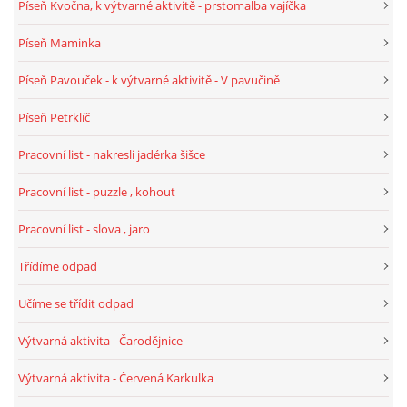
Píseň Kvočna, k výtvarné aktivitě - prstomalba vajíčka
Píseň Maminka
POZITIVNÍ AFIRMACE PRO DĚTI
Píseň Pavouček - k výtvarné aktivitě - V pavučině
PSYCHOHYGIENA PRO UČITELKY
Píseň Petrklíč
Pracovní list - nakresli jadérka šišce
UČITELSKÁ SEBEREFLEXE
Pracovní list - puzzle , kohout
DĚTSKÝ VZTEK
Pracovní list - slova , jaro
Třídíme odpad
DĚTSKÝ SMUTEK
Učíme se třídit odpad
EFEKTIVNÍ KOMUNIKACE S DĚTMI
Výtvarná aktivita - Čarodějnice
Výtvarná aktivita - Červená Karkulka
CO BY MĚLO DÍTĚ ZVLÁDNOUT PŘED VSTUPEM DO ZŠ