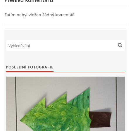
Přehled komentářů
VELIKONOCE
Zatím nebyl vložen žádný komentář
SVĚTOVÝ DEN VODY 22. BŘEZEN
KREATIVNÍ OVOCNÉ A ZELENINOVÉ MLSÁNÍ
RECENZE NA KNIHY
POSLEDNÍ FOTOGRAFIE
RECENZE NA HRAČKY
MIKULÁŠSKÁ NADÍLKA
VÁNOČNÍ TVOŘENÍ