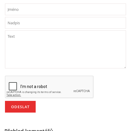
HALLOWEEN
DUŠIČKY
SVATÝ MARTIN
SVATÁ KATEŘINA 25.LISTOPADU
SVATÁ BARBORA 4.12.
MIKULÁŠ, ČERTI
MASOPUST