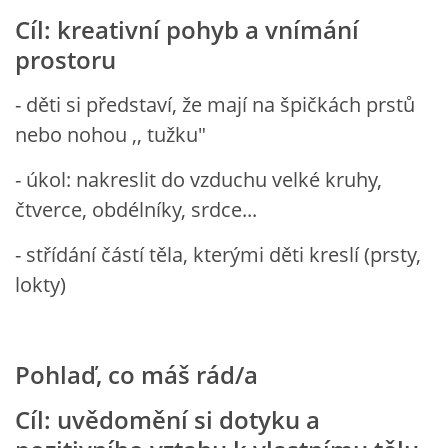
VZDĚLÁVACÍ BLOK DUBEN
Cíl:
kreativní pohyb a vnímání
prostoru
VÝTVARNÉ TECHNIKY
- děti si představí, že mají na špičkách prstů
nebo nohou ,, tužku"
VÝTVARNÉ POMŮCKY
- úkol: nakreslit do vzduchu velké kruhy,
VÝTVARNÉ AKTIVITY - JARO
čtverce, obdélníky, srdce...
- střídání částí těla, kterými děti kreslí (prsty,
VÝTVARNÉ AKTIVITY - LÉTO
lokty)
VÝTVARNÉ AKTIVITY - PODZIM
Pohlaď, co máš rád/a
VÝTVARNÉ AKTIVITY - ZIMA
Cíl: uvědomění si dotyku a
CHARAKTERISTIKA ROČNÍCH OBDOBÍ