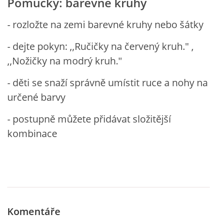
Pomůcky: barevné kruhy
TÝDENNÍ PLÁNY
- rozložte na zemi barevné kruhy nebo šátky
SMYSLOVÁ AKTIVITA
- dejte pokyn: ,,Ručičky na červený kruh." ,
,,Nožičky na modrý kruh."
MONTESSORI AKTIVITA
- děti se snaží správně umístit ruce a nohy na
určené barvy
JÓGOVÉ CVIČENÍ, TYPY, RADY, RECENZE
- postupně můžete přidávat složitější
KALENDÁŘ PRO DĚTI
kombinace
STÁTNÍ SVÁTKY
SVATÝ VÁCLAV
Komentáře
20.10. DEN STROMŮ