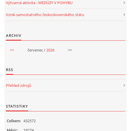
Výtvarná aktivita - MEDÚZY V POHYBU
SPORTÍK - DĚTI V POHYBU
Vznik samostatného československého státu
STOP ŠIKANĚ ANEB ŠIKANA BOLÍ
ARCHIV
VĚDOMÁ VÝCHOVA
<<
červenec /
2026
>>
SADA EMOČNÍCH HER PRO DĚTI 3 - 4 ROKY
RSS
MERCH
Přehled zdrojů
MOJE TVORBA POHÁDEK PRO DĚTI
STATISTIKY
POHÁDKY NA SPOTIFY
Celkem:
432572
Měsíc:
19274