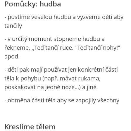
Pomůcky: hudba
VZDĚLÁVACÍ BLOK ZÁŘÍ
- pustíme veselou hudbu a vyzveme děti aby
tančily
VZDĚLÁVACÍ BLOK ŘÍJEN
- v určitý moment stopneme hudbu a
řekneme, ,,Teď tančí ruce." Teď tančí nohy!"
VZDĚLÁVACÍ BLOK LISTOPAD
apod.
VZDĚLÁVACÍ BLOK PROSINEC
- děti pak mají používat jen konkrétní části
těla k pohybu (např. mávat rukama,
VZDĚLÁVACÍ BLOK LEDEN
poskakovat na jedné noze...) a jiné
- obměna částí těla aby se zapojily všechny
VZDĚLÁVACÍ BLOK ÚNOR
VZDĚLÁVACÍ BLOK BŘEZEN
Kreslíme tělem