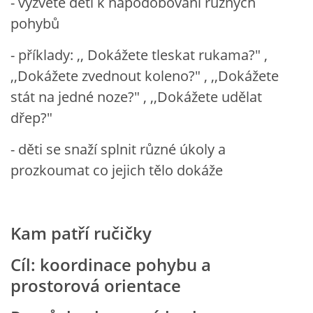
- vyzvěte děti k napodobování různých
pohybů
PÍSNĚ K TÉMATU PODZIM
- příklady: ,, Dokážete tleskat rukama?" ,
BÁSNĚ K TÉMATU PODZIM
,,Dokážete zvednout koleno?" , ,,Dokážete
stát na jedné noze?" , ,,Dokážete udělat
POHYBOVÉ AKTIVITY NA TÉMA PODZIM
dřep?"
- děti se snaží splnit různé úkoly a
PÍSNĚ K TÉMATU ZIMA
prozkoumat co jejich tělo dokáže
BÁSNĚ K TÉMATU ZIMA
Kam patří ručičky
POHYBOVÉ AKTIVITY NA TÉMA ZIMA
Cíl: koordinace pohybu a
prostorová orientace
VZDĚLÁVACÍ PLÁN OD ZÁŘÍ DO ČERVNA