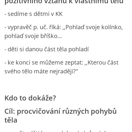
pozitivního vztahu k vlastnímu tělu
- sedíme s dětmi v KK
HÁDANKY K TÉMATU JARO, LÉTO, PODZIM,ZIMA
- vypravěč p. uč. říká: ,,Pohlaď svoje kolínko,
pohlaď svoje bříško...
PÍSNĚ K TÉMATU JARO
- děti si danou část těla pohladí
BÁSNĚ K TÉMATU JARO
- ke konci se můžeme zeptat: ,,Kterou část
svého tělo máte nejraději?"
POHYBOVÉ AKTIVITY NA TÉMA JARO
PÍSNĚ K TÉMATU LÉTO
Kdo to dokáže?
BÁSNĚ K TÉMATU LÉTO
Cíl: procvičování různých pohybů
těla
POHYBOVÉ AKTIVITY NA TÉMA LÉTO