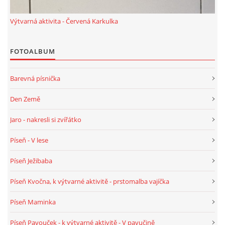
Výtvarná aktivita - Červená Karkulka
HÁDANKY K TÉMATU JARO, LÉTO, PODZIM,ZIMA
FOTOALBUM
PÍSNĚ K TÉMATU JARO
Barevná písnička
BÁSNĚ K TÉMATU JARO
Den Země
Jaro - nakresli si zvířátko
POHYBOVÉ AKTIVITY NA TÉMA JARO
Píseň - V lese
PÍSNĚ K TÉMATU LÉTO
Píseň Ježibaba
Píseň Kvočna, k výtvarné aktivitě - prstomalba vajíčka
BÁSNĚ K TÉMATU LÉTO
Píseň Maminka
POHYBOVÉ AKTIVITY NA TÉMA LÉTO
Píseň Pavouček - k výtvarné aktivitě - V pavučině