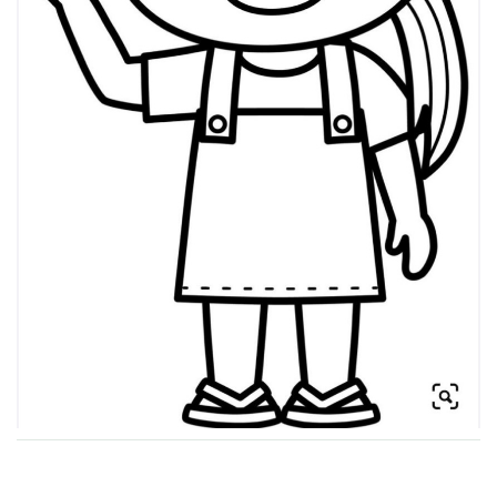
VZDĚLÁVACÍ BLOK ZÁŘÍ
VZDĚLÁVACÍ BLOK ŘÍJEN
VZDĚLÁVACÍ BLOK LISTOPAD
VZDĚLÁVACÍ BLOK PROSINEC
VZDĚLÁVACÍ BLOK LEDEN
VZDĚLÁVACÍ BLOK ÚNOR
VZDĚLÁVACÍ BLOK BŘEZEN