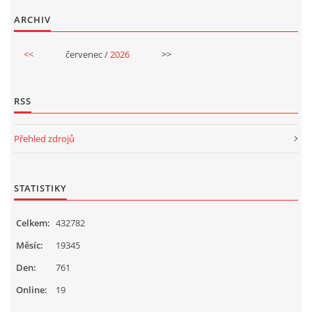
TÝDENNÍ PLÁNY
ARCHIV
SMYSLOVÁ AKTIVITA
<<
červenec /
2026
>>
MONTESSORI AKTIVITA
RSS
Přehled zdrojů
JÓGOVÉ CVIČENÍ, TYPY, RADY, RECENZE
KALENDÁŘ PRO DĚTI
STATISTIKY
Celkem:
432782
STÁTNÍ SVÁTKY
Měsíc:
19345
SVATÝ VÁCLAV
Den:
761
Online:
19
20.10. DEN STROMŮ