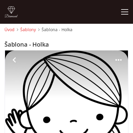
Úvod
Šablony
Šablona - Holka
ÚVOD
Šablona - Holka
O MĚ
FOTOALBUM
DĚJINY VÝTVARNÉHO UMĚNÍ
NOVINKY ZE ŠKOLSTVÍ 2025
ROČNÍ PLÁN - INSPIRACE /DLE NOVÉHO RVP PV 2025