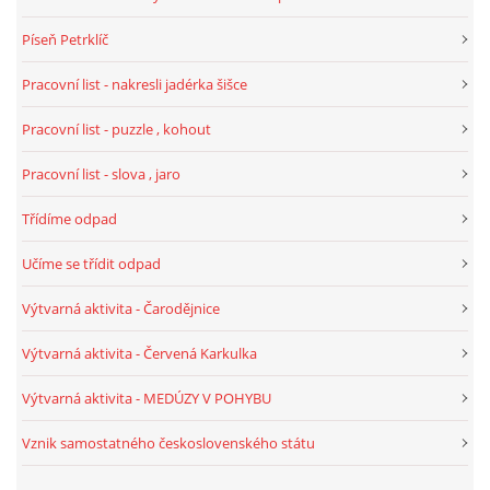
Píseň Petrklíč
PÍSNĚ K TÉMATU PODZIM
Pracovní list - nakresli jadérka šišce
BÁSNĚ K TÉMATU PODZIM
Pracovní list - puzzle , kohout
Pracovní list - slova , jaro
POHYBOVÉ AKTIVITY NA TÉMA PODZIM
Třídíme odpad
PÍSNĚ K TÉMATU ZIMA
Učíme se třídit odpad
BÁSNĚ K TÉMATU ZIMA
Výtvarná aktivita - Čarodějnice
Výtvarná aktivita - Červená Karkulka
POHYBOVÉ AKTIVITY NA TÉMA ZIMA
Výtvarná aktivita - MEDÚZY V POHYBU
VZDĚLÁVACÍ PLÁN OD ZÁŘÍ DO ČERVNA
Vznik samostatného československého státu