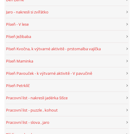
TÝDENNÍ PLÁNY
Jaro - nakresli si zvířátko
SMYSLOVÁ AKTIVITA
Píseň - V lese
Píseň Ježibaba
MONTESSORI AKTIVITA
Píseň Kvočna, k výtvarné aktivitě - prstomalba vajíčka
JÓGOVÉ CVIČENÍ, TYPY, RADY, RECENZE
Píseň Maminka
Píseň Pavouček - k výtvarné aktivitě - V pavučině
KALENDÁŘ PRO DĚTI
Píseň Petrklíč
STÁTNÍ SVÁTKY
Pracovní list - nakresli jadérka šišce
Pracovní list - puzzle , kohout
SVATÝ VÁCLAV
Pracovní list - slova , jaro
20.10. DEN STROMŮ