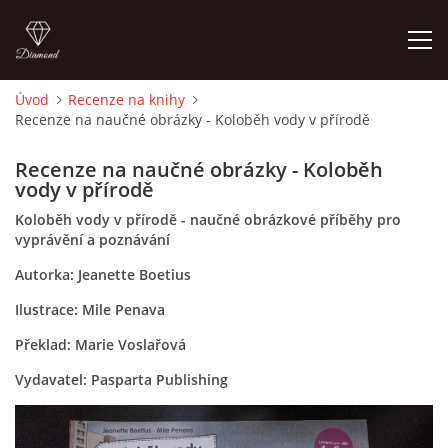
Úvod
Recenze na knihy
Recenze na naučné obrázky - Koloběh vody v přírodě
ÚVOD
Recenze na naučné obrázky - Koloběh
O MĚ
vody v přírodě
Koloběh vody v přírodě - naučné obrázkové příběhy pro
vyprávění a poznávání
FOTOALBUM
Autorka: Jeanette Boetius
DĚJINY VÝTVARNÉHO UMĚNÍ
Ilustrace: Mile Penava
Překlad: Marie Voslařová
NOVINKY ZE ŠKOLSTVÍ 2025
Vydavatel: Pasparta Publishing
ROČNÍ PLÁN - INSPIRACE /DLE NOVÉHO RVP PV 2025