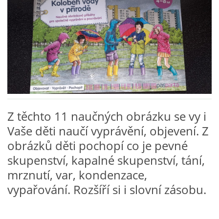
VZDĚLÁVACÍ BLOK ZÁŘÍ
VZDĚLÁVACÍ BLOK ŘÍJEN
VZDĚLÁVACÍ BLOK LISTOPAD
VZDĚLÁVACÍ BLOK PROSINEC
Z těchto 11 naučných obrázku se vy i
Vaše děti naučí vyprávění, objevení. Z
VZDĚLÁVACÍ BLOK LEDEN
obrázků děti pochopí co je pevné
skupenství, kapalné skupenství, tání,
VZDĚLÁVACÍ BLOK ÚNOR
mrznutí, var, kondenzace,
vypařování. Rozšíří si i slovní zásobu.
VZDĚLÁVACÍ BLOK BŘEZEN