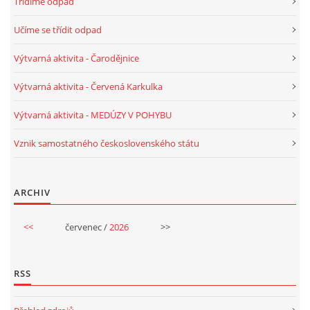
Třídíme odpad
Učíme se třídit odpad
HALLOWEEN
Výtvarná aktivita - Čarodějnice
DUŠIČKY
Výtvarná aktivita - Červená Karkulka
Výtvarná aktivita - MEDÚZY V POHYBU
SVATÝ MARTIN
Vznik samostatného československého státu
SVATÁ KATEŘINA 25.LISTOPADU
ARCHIV
SVATÁ BARBORA 4.12.
<<
červenec /
2026
>>
MIKULÁŠ, ČERTI
RSS
MASOPUST