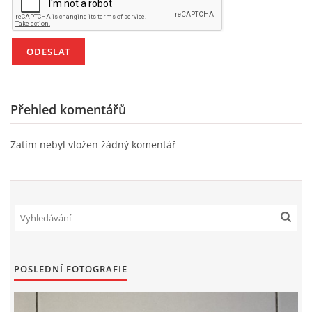
HÁDANKY K TÉMATU JARO, LÉTO, PODZIM,ZIMA
PÍSNĚ K TÉMATU JARO
Přehled komentářů
BÁSNĚ K TÉMATU JARO
Zatím nebyl vložen žádný komentář
POHYBOVÉ AKTIVITY NA TÉMA JARO
PÍSNĚ K TÉMATU LÉTO
BÁSNĚ K TÉMATU LÉTO
POSLEDNÍ FOTOGRAFIE
POHYBOVÉ AKTIVITY NA TÉMA LÉTO