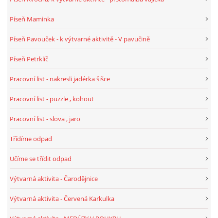
Píseň Maminka
HALLOWEEN
Píseň Pavouček - k výtvarné aktivitě - V pavučině
DUŠIČKY
Píseň Petrklíč
Pracovní list - nakresli jadérka šišce
SVATÝ MARTIN
Pracovní list - puzzle , kohout
SVATÁ KATEŘINA 25.LISTOPADU
Pracovní list - slova , jaro
Třídíme odpad
SVATÁ BARBORA 4.12.
Učíme se třídit odpad
MIKULÁŠ, ČERTI
Výtvarná aktivita - Čarodějnice
Výtvarná aktivita - Červená Karkulka
MASOPUST