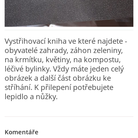
VZDĚLÁVACÍ BLOK DUBEN
VÝTVARNÉ TECHNIKY
Vystřihovací kniha ve které najdete -
VÝTVARNÉ POMŮCKY
obyvatelé zahrady, záhon zeleniny,
na krmítku, květiny, na kompostu,
VÝTVARNÉ AKTIVITY - JARO
léčivé bylinky. Vždy máte jeden celý
obrázek a další část obrázku ke
VÝTVARNÉ AKTIVITY - LÉTO
stříhání. K přilepení potřebujete
lepidlo a nůžky.
VÝTVARNÉ AKTIVITY - PODZIM
VÝTVARNÉ AKTIVITY - ZIMA
Komentáře
CHARAKTERISTIKA ROČNÍCH OBDOBÍ