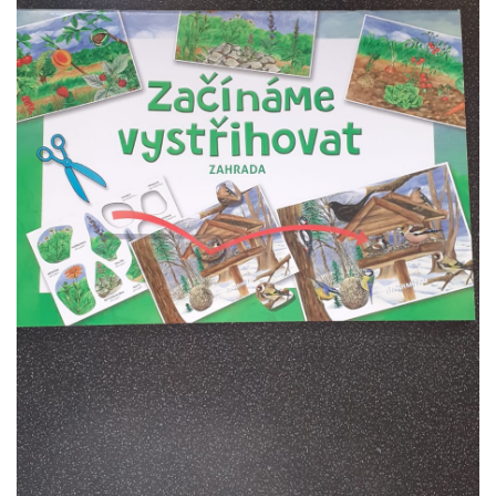
VZDĚLÁVACÍ BLOK ZÁŘÍ
VZDĚLÁVACÍ BLOK ŘÍJEN
VZDĚLÁVACÍ BLOK LISTOPAD
VZDĚLÁVACÍ BLOK PROSINEC
VZDĚLÁVACÍ BLOK LEDEN
VZDĚLÁVACÍ BLOK ÚNOR
VZDĚLÁVACÍ BLOK BŘEZEN