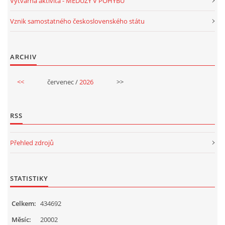
Výtvarná aktivita - MEDÚZY V POHYBU
VELIKONOCE
Vznik samostatného československého státu
SVĚTOVÝ DEN VODY 22. BŘEZEN
ARCHIV
KREATIVNÍ OVOCNÉ A ZELENINOVÉ MLSÁNÍ
<<
červenec /
2026
>>
RECENZE NA KNIHY
RSS
RECENZE NA HRAČKY
Přehled zdrojů
MIKULÁŠSKÁ NADÍLKA
STATISTIKY
VÁNOČNÍ TVOŘENÍ
Celkem:
434692
Měsíc:
20002