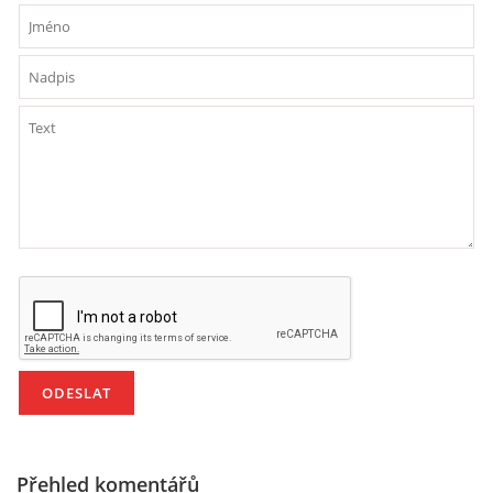
HÁDANKY K TÉMATU JARO, LÉTO, PODZIM,ZIMA
PÍSNĚ K TÉMATU JARO
BÁSNĚ K TÉMATU JARO
POHYBOVÉ AKTIVITY NA TÉMA JARO
PÍSNĚ K TÉMATU LÉTO
BÁSNĚ K TÉMATU LÉTO
POHYBOVÉ AKTIVITY NA TÉMA LÉTO
Přehled komentářů