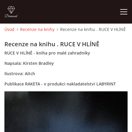
Úvod
Recenze na knihy
Recenze na knihu . RUCE V HLÍNĚ
ÚVOD
Recenze na knihu . RUCE V HLÍNĚ
RUCE V HLÍNĚ - kniha pro malé zahradníky
O MĚ
Napsala: Kirsten Bradley
FOTOALBUM
Ilustrova: Aitch
Publikace RAKETA - v produkci nakladatelství LABYRINT
DĚJINY VÝTVARNÉHO UMĚNÍ
NOVINKY ZE ŠKOLSTVÍ 2025
ROČNÍ PLÁN - INSPIRACE /DLE NOVÉHO RVP PV 2025