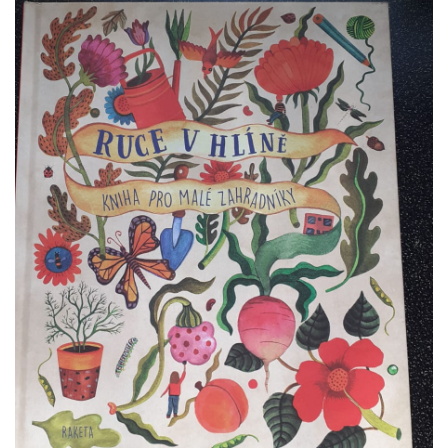
VZDĚLÁVACÍ BLOK ZÁŘÍ
VZDĚLÁVACÍ BLOK ŘÍJEN
VZDĚLÁVACÍ BLOK LISTOPAD
VZDĚLÁVACÍ BLOK PROSINEC
VZDĚLÁVACÍ BLOK LEDEN
VZDĚLÁVACÍ BLOK ÚNOR
VZDĚLÁVACÍ BLOK BŘEZEN