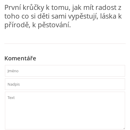
První krůčky k tomu, jak mít radost z
toho co si děti sami vypěstují, láska k
HÁDANKY K TÉMATU JARO, LÉTO, PODZIM,ZIMA
přírodě, k pěstování.
PÍSNĚ K TÉMATU JARO
BÁSNĚ K TÉMATU JARO
Komentáře
POHYBOVÉ AKTIVITY NA TÉMA JARO
PÍSNĚ K TÉMATU LÉTO
BÁSNĚ K TÉMATU LÉTO
POHYBOVÉ AKTIVITY NA TÉMA LÉTO