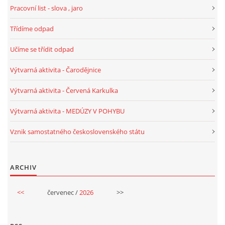
Pracovní list - slova , jaro
VELIKONOCE
Třídíme odpad
SVĚTOVÝ DEN VODY 22. BŘEZEN
Učíme se třídit odpad
Výtvarná aktivita - Čarodějnice
KREATIVNÍ OVOCNÉ A ZELENINOVÉ MLSÁNÍ
Výtvarná aktivita - Červená Karkulka
RECENZE NA KNIHY
Výtvarná aktivita - MEDÚZY V POHYBU
Vznik samostatného československého státu
RECENZE NA HRAČKY
ARCHIV
MIKULÁŠSKÁ NADÍLKA
<<
červenec /
2026
>>
VÁNOČNÍ TVOŘENÍ