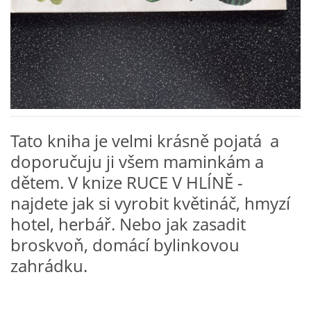
VZDĚLÁVACÍ BLOK DUBEN
VÝTVARNÉ TECHNIKY
VÝTVARNÉ POMŮCKY
Tato kniha je velmi krásně pojatá a
VÝTVARNÉ AKTIVITY - JARO
doporučuju ji všem maminkám a
dětem. V knize RUCE V HLÍNĚ -
VÝTVARNÉ AKTIVITY - LÉTO
najdete jak si vyrobit květináč, hmyzí
hotel, herbář. Nebo jak zasadit
VÝTVARNÉ AKTIVITY - PODZIM
broskvoň, domácí bylinkovou
zahrádku.
VÝTVARNÉ AKTIVITY - ZIMA
CHARAKTERISTIKA ROČNÍCH OBDOBÍ