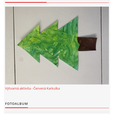
TÝDENNÍ PLÁNY
SMYSLOVÁ AKTIVITA
MONTESSORI AKTIVITA
JÓGOVÉ CVIČENÍ, TYPY, RADY, RECENZE
KALENDÁŘ PRO DĚTI
STÁTNÍ SVÁTKY
Výtvarná aktivita - Červená Karkulka
SVATÝ VÁCLAV
FOTOALBUM
20.10. DEN STROMŮ