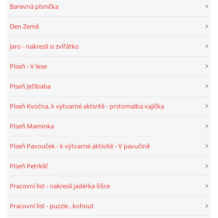
Barevná písnička
Den Země
HALLOWEEN
Jaro - nakresli si zvířátko
DUŠIČKY
Píseň - V lese
Píseň Ježibaba
SVATÝ MARTIN
Píseň Kvočna, k výtvarné aktivitě - prstomalba vajíčka
SVATÁ KATEŘINA 25.LISTOPADU
Píseň Maminka
SVATÁ BARBORA 4.12.
Píseň Pavouček - k výtvarné aktivitě - V pavučině
Píseň Petrklíč
MIKULÁŠ, ČERTI
Pracovní list - nakresli jadérka šišce
MASOPUST
Pracovní list - puzzle , kohout