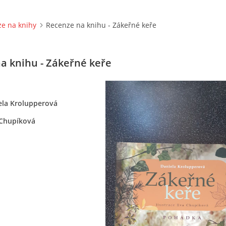
e na knihy
Recenze na knihu - Zákeřné keře
a knihu - Zákeřné keře
ela Krolupperová
 Chupíková