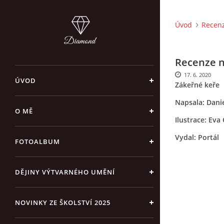
Úvod
Recenz
Recenze n
17. 6. 2020
ÚVOD
Zákeřné keře
Napsala: Dani
O MĚ
Ilustrace: Eva
Vydal: Portál
FOTOALBUM
DĚJINY VÝTVARNÉHO UMĚNÍ
NOVINKY ZE ŠKOLSTVÍ 2025