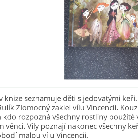
v knize seznamuje děti s jedovatými keři.
ulík Zlomocný zaklel vílu Vincencii. Kouz
n kdo rozpozná všechny rostliny použité 
 věnci. Víly poznají nakonec všechny ke
obodí malou vílu Vincencii.