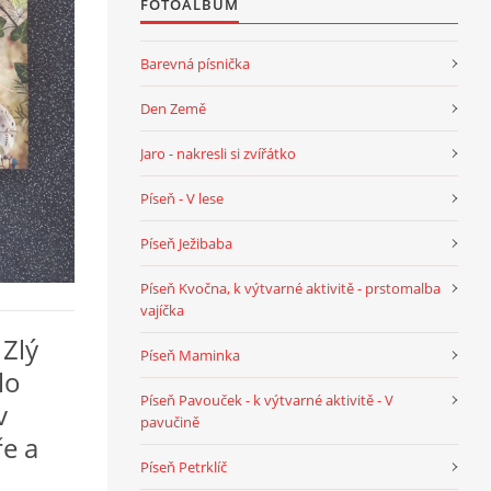
FOTOALBUM
Barevná písnička
Den Země
Jaro - nakresli si zvířátko
Píseň - V lese
Píseň Ježibaba
Píseň Kvočna, k výtvarné aktivitě - prstomalba
vajíčka
 Zlý
Píseň Maminka
lo
Píseň Pavouček - k výtvarné aktivitě - V
v
pavučině
ře a
Píseň Petrklíč