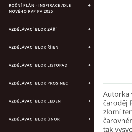
ROČNÍ PLÁN - INSPIRACE /DLE
NOVÉHO RVP PV 2025
VZDĚLÁVACÍ BLOK ZÁŘÍ
VZDĚLÁVACÍ BLOK ŘÍJEN
VZDĚLÁVACÍ BLOK LISTOPAD
VZDĚLÁVACÍ BLOK PROSINEC
Autorka 
čaroděj R
VZDĚLÁVACÍ BLOK LEDEN
zlomí te
čarovném
VZDĚLÁVACÍ BLOK ÚNOR
tak vysv