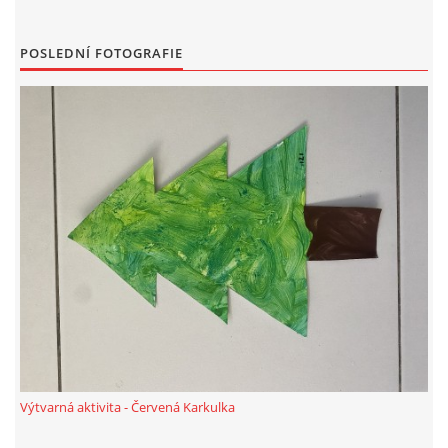
TÝDENNÍ PLÁNY
POSLEDNÍ FOTOGRAFIE
SMYSLOVÁ AKTIVITA
MONTESSORI AKTIVITA
JÓGOVÉ CVIČENÍ, TYPY, RADY, RECENZE
KALENDÁŘ PRO DĚTI
STÁTNÍ SVÁTKY
SVATÝ VÁCLAV
Výtvarná aktivita - Červená Karkulka
20.10. DEN STROMŮ