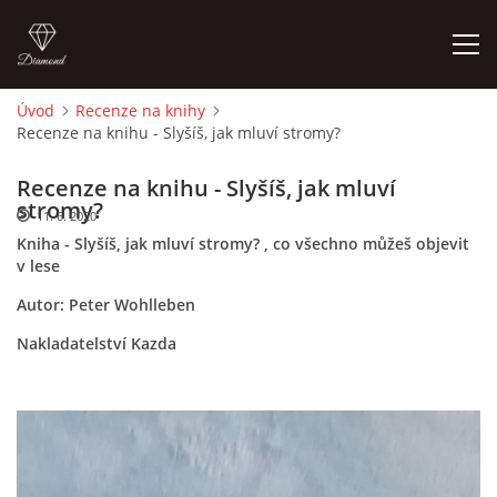
Úvod
Recenze na knihy
Recenze na knihu - Slyšíš, jak mluví stromy?
ÚVOD
Recenze na knihu - Slyšíš, jak mluví
O MĚ
stromy?
11. 6. 2020
Kniha - Slyšíš, jak mluví stromy? , co všechno můžeš objevit
v lese
FOTOALBUM
Autor: Peter Wohlleben
DĚJINY VÝTVARNÉHO UMĚNÍ
Nakladatelství Kazda
NOVINKY ZE ŠKOLSTVÍ 2025
ROČNÍ PLÁN - INSPIRACE /DLE NOVÉHO RVP PV 2025