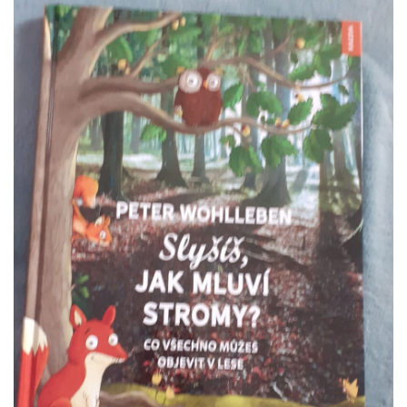
VZDĚLÁVACÍ BLOK ZÁŘÍ
VZDĚLÁVACÍ BLOK ŘÍJEN
VZDĚLÁVACÍ BLOK LISTOPAD
VZDĚLÁVACÍ BLOK PROSINEC
VZDĚLÁVACÍ BLOK LEDEN
VZDĚLÁVACÍ BLOK ÚNOR
VZDĚLÁVACÍ BLOK BŘEZEN