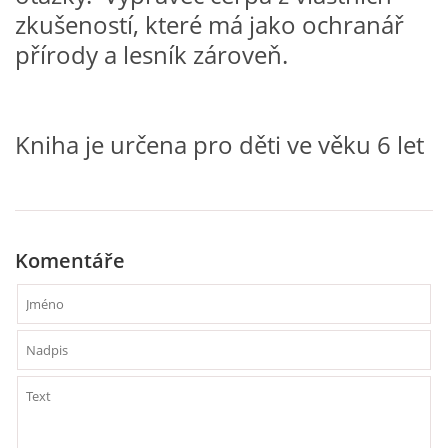
zkušeností, které má jako ochranář
přírody a lesník zároveň.
HÁDANKY K TÉMATU JARO, LÉTO, PODZIM,ZIMA
PÍSNĚ K TÉMATU JARO
Kniha je určena pro děti ve věku 6 let
BÁSNĚ K TÉMATU JARO
POHYBOVÉ AKTIVITY NA TÉMA JARO
Komentáře
PÍSNĚ K TÉMATU LÉTO
BÁSNĚ K TÉMATU LÉTO
POHYBOVÉ AKTIVITY NA TÉMA LÉTO