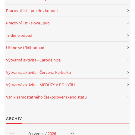
VELIKONOCE
Pracovní list - puzzle , kohout
Pracovní list - slova , jaro
SVĚTOVÝ DEN VODY 22. BŘEZEN
Třídíme odpad
KREATIVNÍ OVOCNÉ A ZELENINOVÉ MLSÁNÍ
Učíme se třídit odpad
Výtvarná aktivita - Čarodějnice
RECENZE NA KNIHY
Výtvarná aktivita - Červená Karkulka
RECENZE NA HRAČKY
Výtvarná aktivita - MEDÚZY V POHYBU
Vznik samostatného československého státu
MIKULÁŠSKÁ NADÍLKA
ARCHIV
VÁNOČNÍ TVOŘENÍ
<<
červenec /
2026
>>