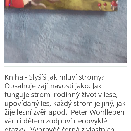
VZDĚLÁVACÍ BLOK DUBEN
VÝTVARNÉ TECHNIKY
VÝTVARNÉ POMŮCKY
VÝTVARNÉ AKTIVITY - JARO
Kniha - Slyšíš jak mluví stromy?
VÝTVARNÉ AKTIVITY - LÉTO
Obsahuje zajímavosti jako: Jak
funguje strom, rodinný život v lese,
VÝTVARNÉ AKTIVITY - PODZIM
upovídaný les, každý strom je jiný, jak
žije lesní zvěř apod. Peter Wohlleben
VÝTVARNÉ AKTIVITY - ZIMA
vám i dětem zodpoví neobvyklé
otázky. Vypravěč čerpá z vlastních
CHARAKTERISTIKA ROČNÍCH OBDOBÍ