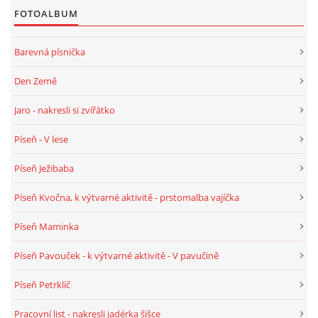
FOTOALBUM
HALLOWEEN
Barevná písnička
Den Země
DUŠIČKY
Jaro - nakresli si zvířátko
SVATÝ MARTIN
Píseň - V lese
Píseň Ježibaba
SVATÁ KATEŘINA 25.LISTOPADU
Píseň Kvočna, k výtvarné aktivitě - prstomalba vajíčka
SVATÁ BARBORA 4.12.
Píseň Maminka
Píseň Pavouček - k výtvarné aktivitě - V pavučině
MIKULÁŠ, ČERTI
Píseň Petrklíč
MASOPUST
Pracovní list - nakresli jadérka šišce