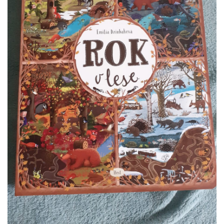
VZDĚLÁVACÍ BLOK ZÁŘÍ
VZDĚLÁVACÍ BLOK ŘÍJEN
VZDĚLÁVACÍ BLOK LISTOPAD
VZDĚLÁVACÍ BLOK PROSINEC
VZDĚLÁVACÍ BLOK LEDEN
VZDĚLÁVACÍ BLOK ÚNOR
VZDĚLÁVACÍ BLOK BŘEZEN