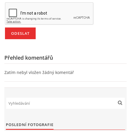
PÍSNĚ K TÉMATU PODZIM
BÁSNĚ K TÉMATU PODZIM
POHYBOVÉ AKTIVITY NA TÉMA PODZIM
Přehled komentářů
PÍSNĚ K TÉMATU ZIMA
Zatím nebyl vložen žádný komentář
BÁSNĚ K TÉMATU ZIMA
POHYBOVÉ AKTIVITY NA TÉMA ZIMA
VZDĚLÁVACÍ PLÁN OD ZÁŘÍ DO ČERVNA
POSLEDNÍ FOTOGRAFIE