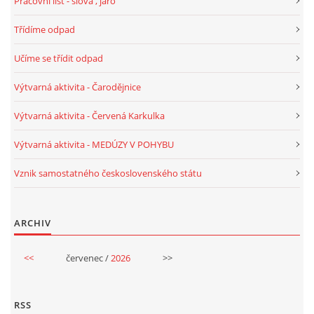
Pracovní list - slova , jaro
VELIKONOCE
Třídíme odpad
Učíme se třídit odpad
SVĚTOVÝ DEN VODY 22. BŘEZEN
Výtvarná aktivita - Čarodějnice
KREATIVNÍ OVOCNÉ A ZELENINOVÉ MLSÁNÍ
Výtvarná aktivita - Červená Karkulka
Výtvarná aktivita - MEDÚZY V POHYBU
RECENZE NA KNIHY
Vznik samostatného československého státu
RECENZE NA HRAČKY
ARCHIV
MIKULÁŠSKÁ NADÍLKA
<<
červenec /
2026
>>
VÁNOČNÍ TVOŘENÍ
RSS