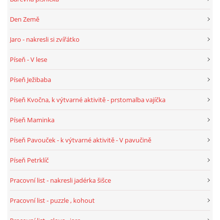
Den Země
HALLOWEEN
Jaro - nakresli si zvířátko
DUŠIČKY
Píseň - V lese
Píseň Ježibaba
SVATÝ MARTIN
Píseň Kvočna, k výtvarné aktivitě - prstomalba vajíčka
SVATÁ KATEŘINA 25.LISTOPADU
Píseň Maminka
Píseň Pavouček - k výtvarné aktivitě - V pavučině
SVATÁ BARBORA 4.12.
Píseň Petrklíč
MIKULÁŠ, ČERTI
Pracovní list - nakresli jadérka šišce
Pracovní list - puzzle , kohout
MASOPUST