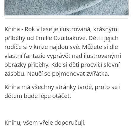
VZDĚLÁVACÍ BLOK DUBEN
VÝTVARNÉ TECHNIKY
Kniha - Rok v lese je ilustrovaná, krásnými
příběhy od Emilie Dzuibakové. Děti i jejich
VÝTVARNÉ POMŮCKY
rodiče si v knize najdou své. Můžete si dle
vlastní fantazie vyprávět nad ilustrovanými
VÝTVARNÉ AKTIVITY - JARO
obrázky příběhy. Kde si děti procvičí slovní
zásobu. Naučí se pojmenovat zvířátka.
VÝTVARNÉ AKTIVITY - LÉTO
Kniha má všechny stránky tvrdé, proto se i
dětem bude lépe otáčet.
VÝTVARNÉ AKTIVITY - PODZIM
VÝTVARNÉ AKTIVITY - ZIMA
Knihu, všem vřele doporučuji.
CHARAKTERISTIKA ROČNÍCH OBDOBÍ