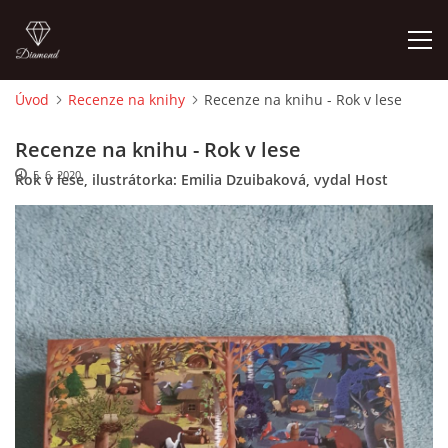
Úvod
Recenze na knihy
Recenze na knihu - Rok v lese
ÚVOD
Recenze na knihu - Rok v lese
5. 6. 2020
Rok v lese, ilustrátorka: Emilia Dzuibaková, vydal Host
O MĚ
FOTOALBUM
DĚJINY VÝTVARNÉHO UMĚNÍ
NOVINKY ZE ŠKOLSTVÍ 2025
ROČNÍ PLÁN - INSPIRACE /DLE NOVÉHO RVP PV 2025