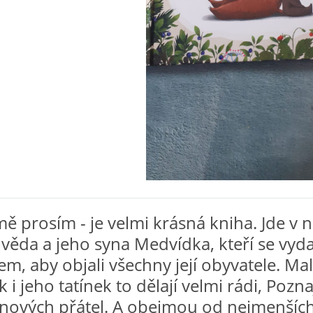
ě prosím - je velmi krásná kniha. Jde v n
věda a jeho syna Medvídka, kteří se vyda
em, aby objali všechny její obyvatele. Ma
i jeho tatínek to dělají velmi rádi, Pozna
nových přátel. A obejmou od nejmenšíc