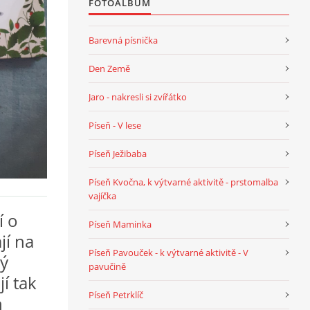
FOTOALBUM
Barevná písnička
Den Země
Jaro - nakresli si zvířátko
Píseň - V lese
Píseň Ježibaba
Píseň Kvočna, k výtvarné aktivitě - prstomalba
vajíčka
í o
Píseň Maminka
jí na
Píseň Pavouček - k výtvarné aktivitě - V
lý
pavučině
jí tak
Píseň Petrklíč
h