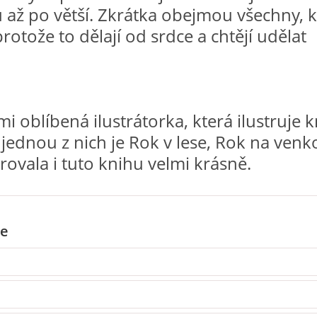
ů až po větší. Zkrátka obejmou všechny, k
protože to dělají od srdce a chtějí udělat
i oblíbená ilustrátorka, která ilustruje 
 jednou z nich je Rok v lese, Rok na venk
strovala i tuto knihu velmi krásně.
e