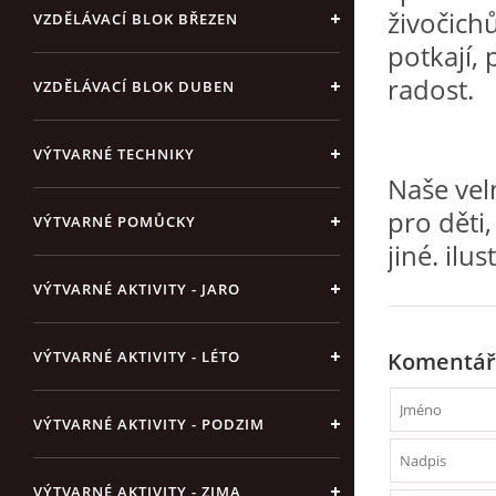
živočich
VZDĚLÁVACÍ BLOK BŘEZEN
potkají, 
radost.
VZDĚLÁVACÍ BLOK DUBEN
VÝTVARNÉ TECHNIKY
Naše velm
pro děti,
VÝTVARNÉ POMŮCKY
jiné. ilu
VÝTVARNÉ AKTIVITY - JARO
Komentář
VÝTVARNÉ AKTIVITY - LÉTO
VÝTVARNÉ AKTIVITY - PODZIM
VÝTVARNÉ AKTIVITY - ZIMA