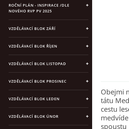
ROČNÍ PLÁN - INSPIRACE /DLE
NOVÉHO RVP PV 2025
VZDĚLÁVACÍ BLOK ZÁŘÍ
VZDĚLÁVACÍ BLOK ŘÍJEN
VZDĚLÁVACÍ BLOK LISTOPAD
VZDĚLÁVACÍ BLOK PROSINEC
Obejmi m
tátu Med
VZDĚLÁVACÍ BLOK LEDEN
cestu les
medvídek 
VZDĚLÁVACÍ BLOK ÚNOR
spoustu 