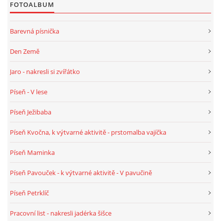
FOTOALBUM
HALLOWEEN
Barevná písnička
Den Země
DUŠIČKY
Jaro - nakresli si zvířátko
SVATÝ MARTIN
Píseň - V lese
Píseň Ježibaba
SVATÁ KATEŘINA 25.LISTOPADU
Píseň Kvočna, k výtvarné aktivitě - prstomalba vajíčka
SVATÁ BARBORA 4.12.
Píseň Maminka
Píseň Pavouček - k výtvarné aktivitě - V pavučině
MIKULÁŠ, ČERTI
Píseň Petrklíč
MASOPUST
Pracovní list - nakresli jadérka šišce