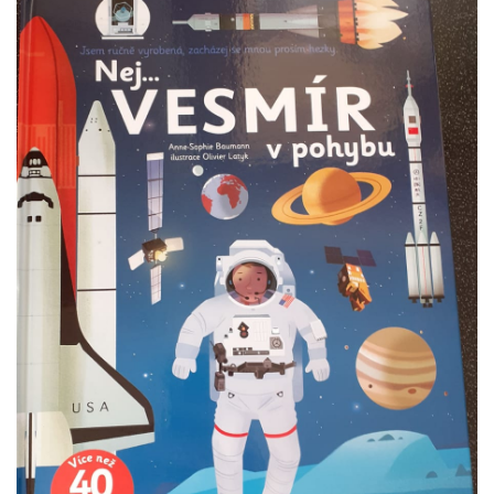
VZDĚLÁVACÍ BLOK ZÁŘÍ
VZDĚLÁVACÍ BLOK ŘÍJEN
VZDĚLÁVACÍ BLOK LISTOPAD
VZDĚLÁVACÍ BLOK PROSINEC
VZDĚLÁVACÍ BLOK LEDEN
VZDĚLÁVACÍ BLOK ÚNOR
VZDĚLÁVACÍ BLOK BŘEZEN