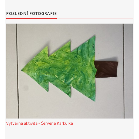
TÝDENNÍ PLÁNY
POSLEDNÍ FOTOGRAFIE
SMYSLOVÁ AKTIVITA
MONTESSORI AKTIVITA
JÓGOVÉ CVIČENÍ, TYPY, RADY, RECENZE
KALENDÁŘ PRO DĚTI
STÁTNÍ SVÁTKY
SVATÝ VÁCLAV
Výtvarná aktivita - Červená Karkulka
20.10. DEN STROMŮ