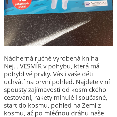
VZDĚLÁVACÍ BLOK DUBEN
VÝTVARNÉ TECHNIKY
VÝTVARNÉ POMŮCKY
VÝTVARNÉ AKTIVITY - JARO
Nádherná ručně vyrobená kniha
Nej... VESMÍR v pohybu, která má
VÝTVARNÉ AKTIVITY - LÉTO
pohyblivé prvky. Vás i vaše děti
uchvátí na první pohled. Najdete v ní
VÝTVARNÉ AKTIVITY - PODZIM
spousty zajímavostí od kosmického
cestování, rakety minulé i současné,
VÝTVARNÉ AKTIVITY - ZIMA
start do kosmu, pohled na Zemi z
kosmu, až po mléčnou dráhu naše
CHARAKTERISTIKA ROČNÍCH OBDOBÍ