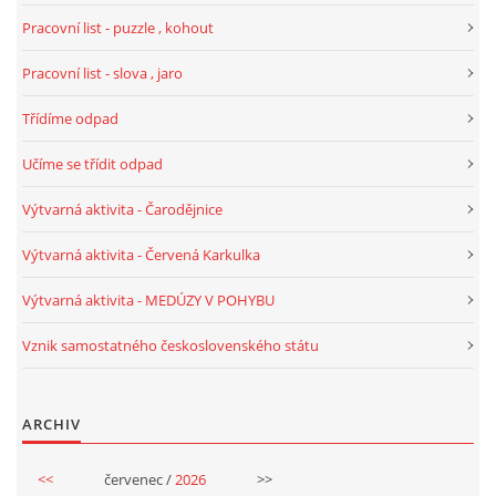
Pracovní list - puzzle , kohout
VELIKONOCE
Pracovní list - slova , jaro
SVĚTOVÝ DEN VODY 22. BŘEZEN
Třídíme odpad
Učíme se třídit odpad
KREATIVNÍ OVOCNÉ A ZELENINOVÉ MLSÁNÍ
Výtvarná aktivita - Čarodějnice
RECENZE NA KNIHY
Výtvarná aktivita - Červená Karkulka
Výtvarná aktivita - MEDÚZY V POHYBU
RECENZE NA HRAČKY
Vznik samostatného československého státu
MIKULÁŠSKÁ NADÍLKA
ARCHIV
VÁNOČNÍ TVOŘENÍ
<<
červenec /
2026
>>