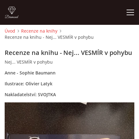
Úvod
Recenze na knihy
Recenze na knihu - Nej... VESMÍR v pohybu
ÚVOD
Recenze na knihu - Nej... VESMÍR v pohybu
O MĚ
Nej... VESMÍR v pohybu
Anne - Sophie Baumann
FOTOALBUM
Ilustrace: Olivier Latyk
DĚJINY VÝTVARNÉHO UMĚNÍ
Nakladatelství: SVOJTKA
NOVINKY ZE ŠKOLSTVÍ 2025
ROČNÍ PLÁN - INSPIRACE /DLE NOVÉHO RVP PV 2025