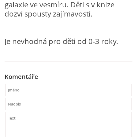
galaxie ve vesmíru. Děti s v knize
dozví spousty zajímavostí.
HÁDANKY K TÉMATU JARO, LÉTO, PODZIM,ZIMA
PÍSNĚ K TÉMATU JARO
Je nevhodná pro děti od 0-3 roky.
BÁSNĚ K TÉMATU JARO
POHYBOVÉ AKTIVITY NA TÉMA JARO
Komentáře
PÍSNĚ K TÉMATU LÉTO
BÁSNĚ K TÉMATU LÉTO
POHYBOVÉ AKTIVITY NA TÉMA LÉTO