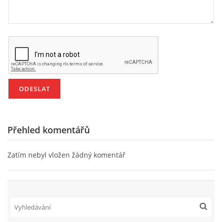
PÍSNĚ K TÉMATU PODZIM
BÁSNĚ K TÉMATU PODZIM
POHYBOVÉ AKTIVITY NA TÉMA PODZIM
PÍSNĚ K TÉMATU ZIMA
Přehled komentářů
BÁSNĚ K TÉMATU ZIMA
Zatím nebyl vložen žádný komentář
POHYBOVÉ AKTIVITY NA TÉMA ZIMA
VZDĚLÁVACÍ PLÁN OD ZÁŘÍ DO ČERVNA