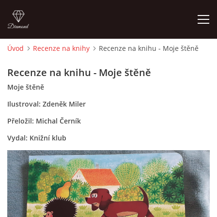
Úvod
Recenze na knihy
Recenze na knihu - Moje štěně
ÚVOD
Recenze na knihu - Moje štěně
Moje štěně
O MĚ
Ilustroval: Zdeněk Miler
FOTOALBUM
Přeložil: Michal Černík
Vydal: Knižní klub
DĚJINY VÝTVARNÉHO UMĚNÍ
NOVINKY ZE ŠKOLSTVÍ 2025
ROČNÍ PLÁN - INSPIRACE /DLE NOVÉHO RVP PV 2025