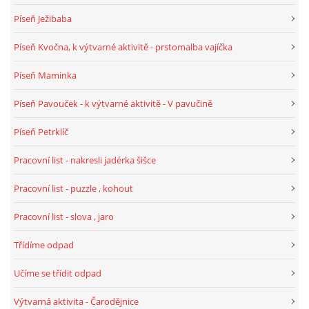
TÝDENNÍ PLÁNY
Píseň Ježibaba
Píseň Kvočna, k výtvarné aktivitě - prstomalba vajíčka
SMYSLOVÁ AKTIVITA
Píseň Maminka
MONTESSORI AKTIVITA
Píseň Pavouček - k výtvarné aktivitě - V pavučině
Píseň Petrklíč
JÓGOVÉ CVIČENÍ, TYPY, RADY, RECENZE
Pracovní list - nakresli jadérka šišce
KALENDÁŘ PRO DĚTI
Pracovní list - puzzle , kohout
Pracovní list - slova , jaro
STÁTNÍ SVÁTKY
Třídíme odpad
SVATÝ VÁCLAV
Učíme se třídit odpad
Výtvarná aktivita - Čarodějnice
20.10. DEN STROMŮ