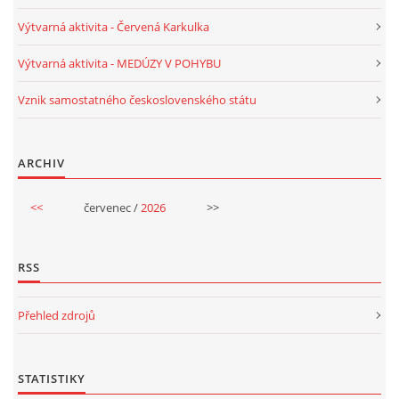
Výtvarná aktivita - Červená Karkulka
HALLOWEEN
Výtvarná aktivita - MEDÚZY V POHYBU
Vznik samostatného československého státu
DUŠIČKY
SVATÝ MARTIN
ARCHIV
<<
červenec /
2026
>>
SVATÁ KATEŘINA 25.LISTOPADU
SVATÁ BARBORA 4.12.
RSS
Přehled zdrojů
MIKULÁŠ, ČERTI
MASOPUST
STATISTIKY