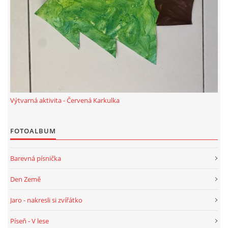
PÍSNĚ K TÉMATU PODZIM
BÁSNĚ K TÉMATU PODZIM
POHYBOVÉ AKTIVITY NA TÉMA PODZIM
Výtvarná aktivita - Červená Karkulka
PÍSNĚ K TÉMATU ZIMA
FOTOALBUM
BÁSNĚ K TÉMATU ZIMA
Barevná písnička
POHYBOVÉ AKTIVITY NA TÉMA ZIMA
Den Země
Jaro - nakresli si zvířátko
VZDĚLÁVACÍ PLÁN OD ZÁŘÍ DO ČERVNA
Píseň - V lese