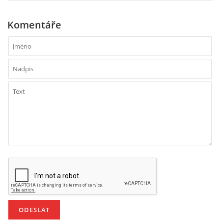
VZDĚLÁVACÍ BLOK DUBEN
Komentáře
VÝTVARNÉ TECHNIKY
VÝTVARNÉ POMŮCKY
VÝTVARNÉ AKTIVITY - JARO
VÝTVARNÉ AKTIVITY - LÉTO
VÝTVARNÉ AKTIVITY - PODZIM
VÝTVARNÉ AKTIVITY - ZIMA
CHARAKTERISTIKA ROČNÍCH OBDOBÍ