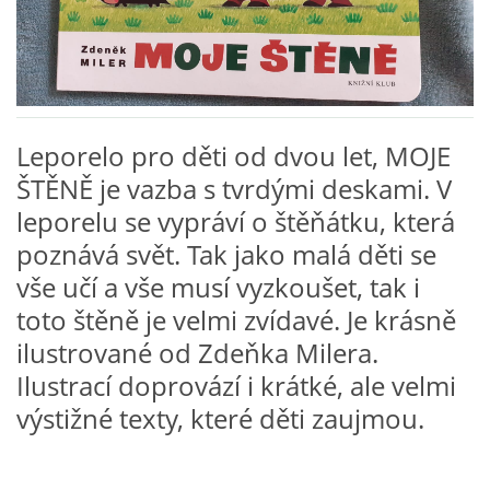
VZDĚLÁVACÍ BLOK ZÁŘÍ
VZDĚLÁVACÍ BLOK ŘÍJEN
Leporelo pro děti od dvou let, MOJE
VZDĚLÁVACÍ BLOK LISTOPAD
ŠTĚNĚ je vazba s tvrdými deskami. V
leporelu se vypráví o štěňátku, která
VZDĚLÁVACÍ BLOK PROSINEC
poznává svět. Tak jako malá děti se
vše učí a vše musí vyzkoušet, tak i
VZDĚLÁVACÍ BLOK LEDEN
toto štěně je velmi zvídavé. Je krásně
ilustrované od Zdeňka Milera.
VZDĚLÁVACÍ BLOK ÚNOR
Ilustrací doprovází i krátké, ale velmi
výstižné texty, které děti zaujmou.
VZDĚLÁVACÍ BLOK BŘEZEN