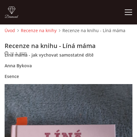
Úvod
Recenze na knihy
Recenze na knihu - Líná máma
ÚVOD
Recenze na knihu - Líná máma
12. 5. 2020
Líná máma - jak vychovat samostatné dítě
O MĚ
Anna Bykova
FOTOALBUM
Esence
DĚJINY VÝTVARNÉHO UMĚNÍ
NOVINKY ZE ŠKOLSTVÍ 2025
ROČNÍ PLÁN - INSPIRACE /DLE NOVÉHO RVP PV 2025