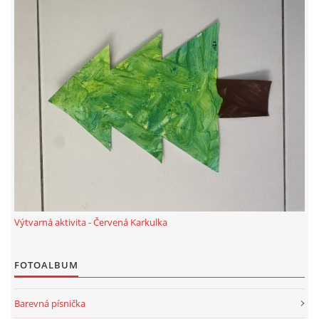
TÝDENNÍ PLÁNY
SMYSLOVÁ AKTIVITA
MONTESSORI AKTIVITA
JÓGOVÉ CVIČENÍ, TYPY, RADY, RECENZE
KALENDÁŘ PRO DĚTI
Výtvarná aktivita - Červená Karkulka
STÁTNÍ SVÁTKY
FOTOALBUM
SVATÝ VÁCLAV
Barevná písnička
20.10. DEN STROMŮ