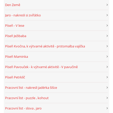
Den Země
HALLOWEEN
Jaro - nakresli si zvířátko
Píseň - V lese
DUŠIČKY
Píseň Ježibaba
SVATÝ MARTIN
Píseň Kvočna, k výtvarné aktivitě - prstomalba vajíčka
Píseň Maminka
SVATÁ KATEŘINA 25.LISTOPADU
Píseň Pavouček - k výtvarné aktivitě - V pavučině
SVATÁ BARBORA 4.12.
Píseň Petrklíč
Pracovní list - nakresli jadérka šišce
MIKULÁŠ, ČERTI
Pracovní list - puzzle , kohout
MASOPUST
Pracovní list - slova , jaro