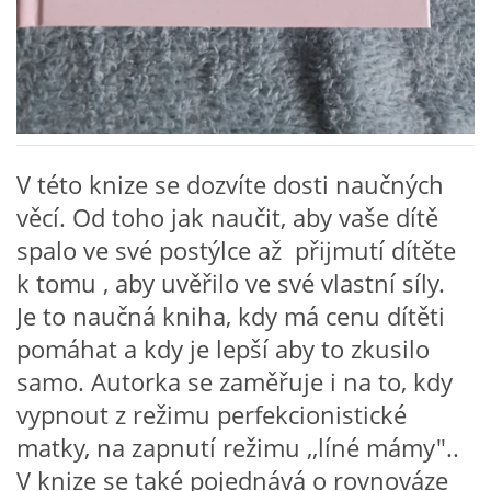
VZDĚLÁVACÍ BLOK DUBEN
VÝTVARNÉ TECHNIKY
VÝTVARNÉ POMŮCKY
V této knize se dozvíte dosti naučných
věcí. Od toho jak naučit, aby vaše dítě
VÝTVARNÉ AKTIVITY - JARO
spalo ve své postýlce až přijmutí dítěte
k tomu , aby uvěřilo ve své vlastní síly.
VÝTVARNÉ AKTIVITY - LÉTO
Je to naučná kniha, kdy má cenu dítěti
pomáhat a kdy je lepší aby to zkusilo
VÝTVARNÉ AKTIVITY - PODZIM
samo. Autorka se zaměřuje i na to, kdy
vypnout z režimu perfekcionistické
VÝTVARNÉ AKTIVITY - ZIMA
matky, na zapnutí režimu ,,líné mámy"..
V knize se také pojednává o rovnováze
CHARAKTERISTIKA ROČNÍCH OBDOBÍ