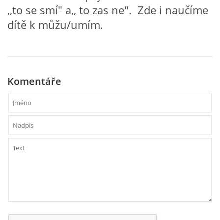
,,to se smí" a,, to zas ne". Zde i naučíme
dítě k můžu/umím.
HÁDANKY K TÉMATU JARO, LÉTO, PODZIM,ZIMA
PÍSNĚ K TÉMATU JARO
Komentáře
BÁSNĚ K TÉMATU JARO
POHYBOVÉ AKTIVITY NA TÉMA JARO
PÍSNĚ K TÉMATU LÉTO
BÁSNĚ K TÉMATU LÉTO
POHYBOVÉ AKTIVITY NA TÉMA LÉTO