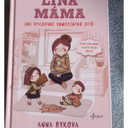
VZDĚLÁVACÍ BLOK ZÁŘÍ
VZDĚLÁVACÍ BLOK ŘÍJEN
VZDĚLÁVACÍ BLOK LISTOPAD
VZDĚLÁVACÍ BLOK PROSINEC
VZDĚLÁVACÍ BLOK LEDEN
VZDĚLÁVACÍ BLOK ÚNOR
VZDĚLÁVACÍ BLOK BŘEZEN