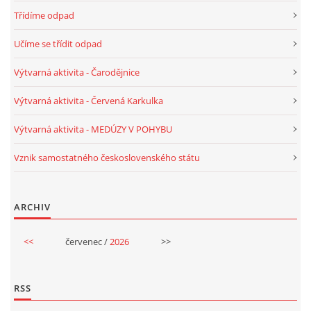
Třídíme odpad
VELIKONOCE
Učíme se třídit odpad
SVĚTOVÝ DEN VODY 22. BŘEZEN
Výtvarná aktivita - Čarodějnice
Výtvarná aktivita - Červená Karkulka
KREATIVNÍ OVOCNÉ A ZELENINOVÉ MLSÁNÍ
Výtvarná aktivita - MEDÚZY V POHYBU
RECENZE NA KNIHY
Vznik samostatného československého státu
RECENZE NA HRAČKY
ARCHIV
MIKULÁŠSKÁ NADÍLKA
<<
červenec /
2026
>>
VÁNOČNÍ TVOŘENÍ
RSS