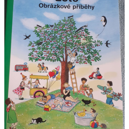
VZDĚLÁVACÍ BLOK ZÁŘÍ
VZDĚLÁVACÍ BLOK ŘÍJEN
VZDĚLÁVACÍ BLOK LISTOPAD
VZDĚLÁVACÍ BLOK PROSINEC
VZDĚLÁVACÍ BLOK LEDEN
VZDĚLÁVACÍ BLOK ÚNOR
VZDĚLÁVACÍ BLOK BŘEZEN