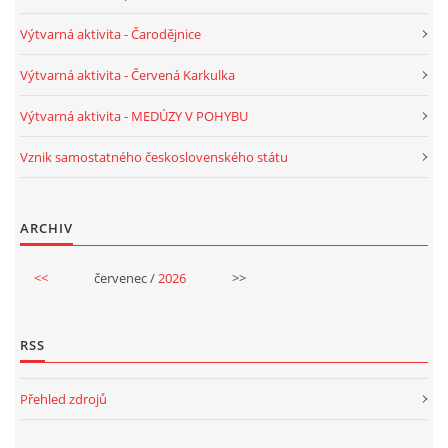
Výtvarná aktivita - Čarodějnice
VELIKONOCE
Výtvarná aktivita - Červená Karkulka
SVĚTOVÝ DEN VODY 22. BŘEZEN
Výtvarná aktivita - MEDÚZY V POHYBU
KREATIVNÍ OVOCNÉ A ZELENINOVÉ MLSÁNÍ
Vznik samostatného československého státu
RECENZE NA KNIHY
ARCHIV
<<
červenec /
2026
>>
RECENZE NA HRAČKY
MIKULÁŠSKÁ NADÍLKA
RSS
Přehled zdrojů
VÁNOČNÍ TVOŘENÍ