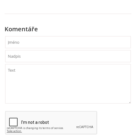
HÁDANKY K TÉMATU JARO, LÉTO, PODZIM,ZIMA
Komentáře
PÍSNĚ K TÉMATU JARO
BÁSNĚ K TÉMATU JARO
POHYBOVÉ AKTIVITY NA TÉMA JARO
PÍSNĚ K TÉMATU LÉTO
BÁSNĚ K TÉMATU LÉTO
POHYBOVÉ AKTIVITY NA TÉMA LÉTO