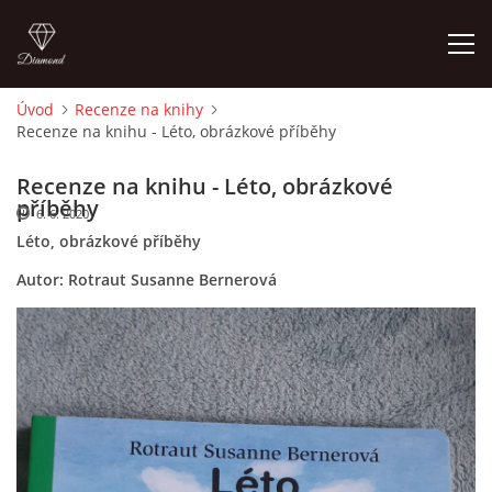
Úvod
Recenze na knihy
Recenze na knihu - Léto, obrázkové příběhy
ÚVOD
Recenze na knihu - Léto, obrázkové
O MĚ
příběhy
6. 6. 2020
Léto, obrázkové příběhy
FOTOALBUM
Autor: Rotraut Susanne Bernerová
DĚJINY VÝTVARNÉHO UMĚNÍ
NOVINKY ZE ŠKOLSTVÍ 2025
ROČNÍ PLÁN - INSPIRACE /DLE NOVÉHO RVP PV 2025