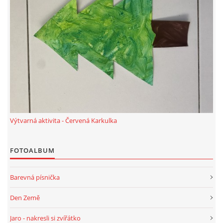
TÝDENNÍ PLÁNY
SMYSLOVÁ AKTIVITA
MONTESSORI AKTIVITA
JÓGOVÉ CVIČENÍ, TYPY, RADY, RECENZE
Výtvarná aktivita - Červená Karkulka
KALENDÁŘ PRO DĚTI
FOTOALBUM
STÁTNÍ SVÁTKY
Barevná písnička
SVATÝ VÁCLAV
Den Země
Jaro - nakresli si zvířátko
20.10. DEN STROMŮ