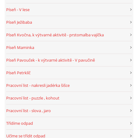
Píseň - V lese
HALLOWEEN
Píseň Ježibaba
Píseň Kvočna, k výtvarné aktivitě - prstomalba vajíčka
DUŠIČKY
Píseň Maminka
SVATÝ MARTIN
Píseň Pavouček - k výtvarné aktivitě - V pavučině
Píseň Petrklíč
SVATÁ KATEŘINA 25.LISTOPADU
Pracovní list - nakresli jadérka šišce
SVATÁ BARBORA 4.12.
Pracovní list - puzzle , kohout
Pracovní list - slova , jaro
MIKULÁŠ, ČERTI
Třídíme odpad
MASOPUST
Učíme se třídit odpad