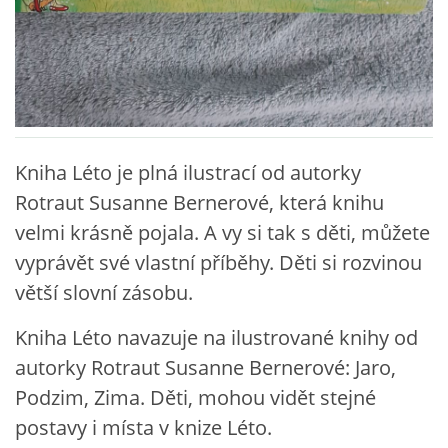
VZDĚLÁVACÍ BLOK DUBEN
VÝTVARNÉ TECHNIKY
VÝTVARNÉ POMŮCKY
Kniha Léto je plná ilustrací od autorky
Rotraut Susanne Bernerové, která knihu
VÝTVARNÉ AKTIVITY - JARO
velmi krásně pojala. A vy si tak s děti, můžete
vyprávět své vlastní příběhy. Děti si rozvinou
VÝTVARNÉ AKTIVITY - LÉTO
větší slovní zásobu.
VÝTVARNÉ AKTIVITY - PODZIM
Kniha Léto navazuje na ilustrované knihy od
autorky Rotraut Susanne Bernerové: Jaro,
VÝTVARNÉ AKTIVITY - ZIMA
Podzim, Zima. Děti, mohou vidět stejné
postavy i místa v knize Léto.
CHARAKTERISTIKA ROČNÍCH OBDOBÍ