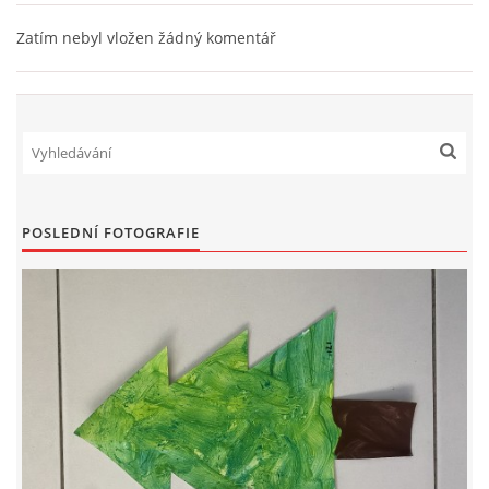
TÝDENNÍ PLÁNY
Zatím nebyl vložen žádný komentář
SMYSLOVÁ AKTIVITA
MONTESSORI AKTIVITA
JÓGOVÉ CVIČENÍ, TYPY, RADY, RECENZE
POSLEDNÍ FOTOGRAFIE
KALENDÁŘ PRO DĚTI
STÁTNÍ SVÁTKY
SVATÝ VÁCLAV
20.10. DEN STROMŮ