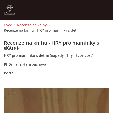
Úvod
Recenze na knihy
Recenze na knihu - HRY pro maminky s dětmi
ÚVOD
Recenze na knihu - HRY pro maminky s
O MĚ
dětmi
4. 6. 2020
HRY pro maminku s dětmi (nápady - hry - tvořivost)
FOTOALBUM
PhDr. Jana Hanšpachová
Portál
DĚJINY VÝTVARNÉHO UMĚNÍ
NOVINKY ZE ŠKOLSTVÍ 2025
ROČNÍ PLÁN - INSPIRACE /DLE NOVÉHO RVP PV 2025