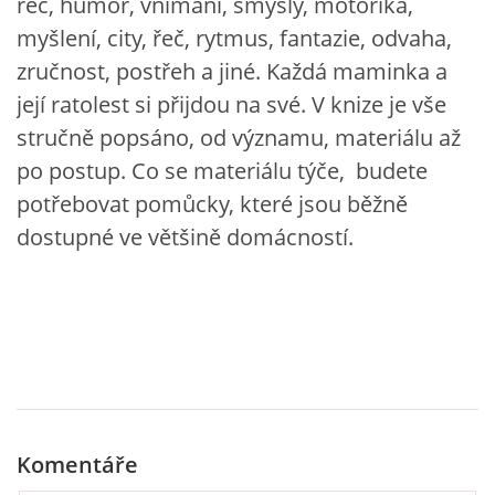
řeč, humor, vnímání, smysly, motorika,
myšlení, city, řeč, rytmus, fantazie, odvaha,
HÁDANKY K TÉMATU JARO, LÉTO, PODZIM,ZIMA
zručnost, postřeh a jiné. Každá maminka a
její ratolest si přijdou na své. V knize je vše
PÍSNĚ K TÉMATU JARO
stručně popsáno, od významu, materiálu až
po postup. Co se materiálu týče, budete
BÁSNĚ K TÉMATU JARO
potřebovat pomůcky, které jsou běžně
dostupné ve většině domácností.
POHYBOVÉ AKTIVITY NA TÉMA JARO
PÍSNĚ K TÉMATU LÉTO
BÁSNĚ K TÉMATU LÉTO
Komentáře
POHYBOVÉ AKTIVITY NA TÉMA LÉTO