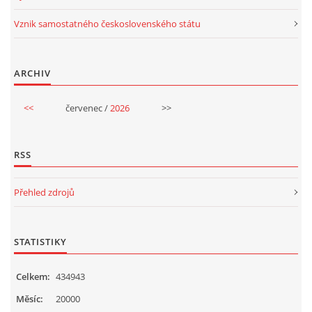
UČTE DĚTI PROŽITKEM
Vznik samostatného československého státu
ŠABLONY
ARCHIV
SENZORY PLAY
<<
červenec /
2026
>>
DOPORUČUJI
RSS
POLYTECHNICKÉ ČINNOSTI
Přehled zdrojů
PORTFÓLIO DÍTĚTE
STATISTIKY
MOTIVAČNÍ CITÁTY PRO UČITELE
Celkem:
434943
Měsíc:
20000
POKUSY