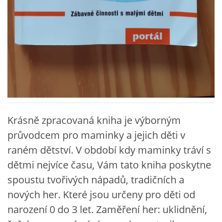
VZDĚLÁVACÍ BLOK DUBEN
VÝTVARNÉ TECHNIKY
VÝTVARNÉ POMŮCKY
VÝTVARNÉ AKTIVITY - JARO
Krásně zpracovaná kniha je výborným
VÝTVARNÉ AKTIVITY - LÉTO
průvodcem pro maminky a jejich děti v
raném dětství. V období kdy maminky tráví s
VÝTVARNÉ AKTIVITY - PODZIM
dětmi nejvíce času, Vám tato kniha poskytne
spoustu tvořivých nápadů, tradičních a
VÝTVARNÉ AKTIVITY - ZIMA
nových her. Které jsou určeny pro děti od
narození 0 do 3 let. Zaměření her: uklidnění,
CHARAKTERISTIKA ROČNÍCH OBDOBÍ