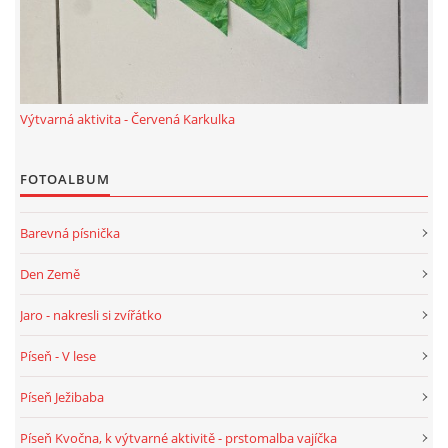
HALLOWEEN
DUŠIČKY
Výtvarná aktivita - Červená Karkulka
SVATÝ MARTIN
FOTOALBUM
Barevná písnička
SVATÁ KATEŘINA 25.LISTOPADU
Den Země
SVATÁ BARBORA 4.12.
Jaro - nakresli si zvířátko
Píseň - V lese
MIKULÁŠ, ČERTI
Píseň Ježibaba
MASOPUST
Píseň Kvočna, k výtvarné aktivitě - prstomalba vajíčka