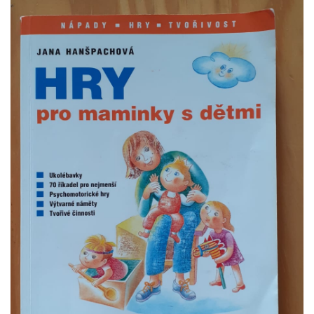
VZDĚLÁVACÍ BLOK ZÁŘÍ
VZDĚLÁVACÍ BLOK ŘÍJEN
VZDĚLÁVACÍ BLOK LISTOPAD
VZDĚLÁVACÍ BLOK PROSINEC
VZDĚLÁVACÍ BLOK LEDEN
VZDĚLÁVACÍ BLOK ÚNOR
VZDĚLÁVACÍ BLOK BŘEZEN