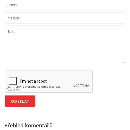
PÍSNĚ K TÉMATU PODZIM
BÁSNĚ K TÉMATU PODZIM
POHYBOVÉ AKTIVITY NA TÉMA PODZIM
PÍSNĚ K TÉMATU ZIMA
BÁSNĚ K TÉMATU ZIMA
POHYBOVÉ AKTIVITY NA TÉMA ZIMA
VZDĚLÁVACÍ PLÁN OD ZÁŘÍ DO ČERVNA
Přehled komentářů