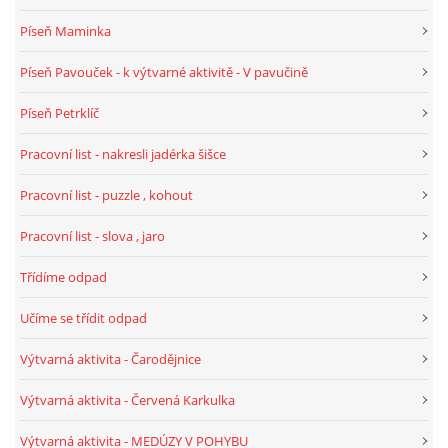
Píseň Maminka
VELIKONOCE
Píseň Pavouček - k výtvarné aktivitě - V pavučině
SVĚTOVÝ DEN VODY 22. BŘEZEN
Píseň Petrklíč
Pracovní list - nakresli jadérka šišce
KREATIVNÍ OVOCNÉ A ZELENINOVÉ MLSÁNÍ
Pracovní list - puzzle , kohout
RECENZE NA KNIHY
Pracovní list - slova , jaro
Třídíme odpad
RECENZE NA HRAČKY
Učíme se třídit odpad
MIKULÁŠSKÁ NADÍLKA
Výtvarná aktivita - Čarodějnice
Výtvarná aktivita - Červená Karkulka
VÁNOČNÍ TVOŘENÍ
Výtvarná aktivita - MEDÚZY V POHYBU