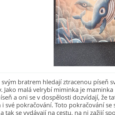
 svým bratrem hledají ztracenou píseň s
 Jako malá velrybí miminka je maminka
íseň a oni se v dospělosti dozvídají, že ta
 i své pokračování. Toto pokračování se 
a tak se vydávají na cestu, na ni zažijí sp