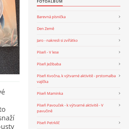
FOTOALBUM
Barevná písnička
Den Země
Jaro - nakresli si zvířátko
Píseň - V lese
Píseň Ježibaba
Píseň Kvočna, k výtvarné aktivitě - prstomalba
vajíčka
vé
Píseň Maminka
Píseň Pavouček - k výtvarné aktivitě - V
to
pavučině
snaží
Píseň Petrklíč
ousty