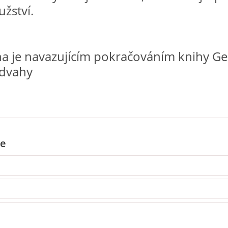
žství.
ha je navazujícím pokračováním knihy Ge
odvahy
e