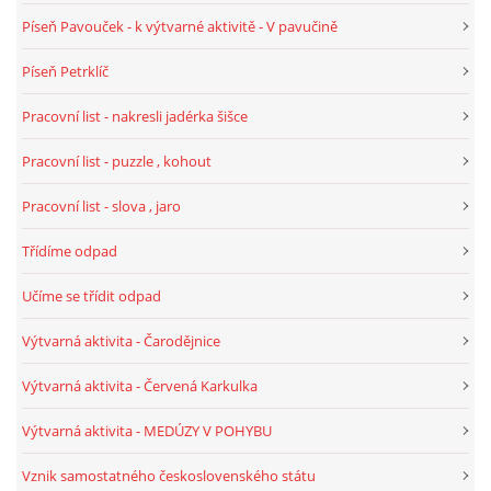
Píseň Pavouček - k výtvarné aktivitě - V pavučině
HALLOWEEN
Píseň Petrklíč
Pracovní list - nakresli jadérka šišce
DUŠIČKY
Pracovní list - puzzle , kohout
SVATÝ MARTIN
Pracovní list - slova , jaro
Třídíme odpad
SVATÁ KATEŘINA 25.LISTOPADU
Učíme se třídit odpad
SVATÁ BARBORA 4.12.
Výtvarná aktivita - Čarodějnice
Výtvarná aktivita - Červená Karkulka
MIKULÁŠ, ČERTI
Výtvarná aktivita - MEDÚZY V POHYBU
MASOPUST
Vznik samostatného československého státu