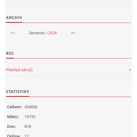
VELIKONOCE
ARCHIV
SVĚTOVÝ DEN VODY 22. BŘEZEN
<<
červenec /
2026
>>
KREATIVNÍ OVOCNÉ A ZELENINOVÉ MLSÁNÍ
RSS
RECENZE NA KNIHY
Přehled zdrojů
RECENZE NA HRAČKY
STATISTIKY
MIKULÁŠSKÁ NADÍLKA
Celkem:
434056
Měsíc:
19733
VÁNOČNÍ TVOŘENÍ
Den:
818
Online:
12