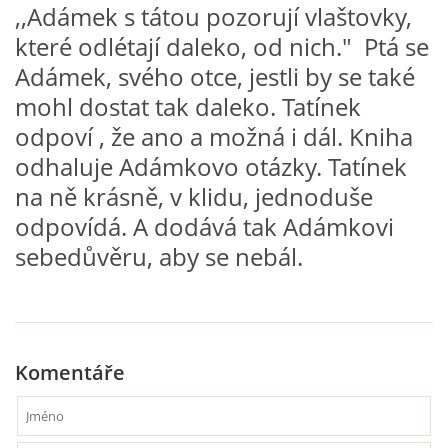
,,Adámek s tátou pozorují vlaštovky,
VZDĚLÁVACÍ BLOK DUBEN
které odlétají daleko, od nich." Ptá se
Adámek, svého otce, jestli by se také
VÝTVARNÉ TECHNIKY
mohl dostat tak daleko. Tatínek
odpoví , že ano a možná i dál. Kniha
VÝTVARNÉ POMŮCKY
odhaluje Adámkovo otázky. Tatínek
na ně krásně, v klidu, jednoduše
VÝTVARNÉ AKTIVITY - JARO
odpovídá. A dodává tak Adámkovi
sebedůvěru, aby se nebál.
VÝTVARNÉ AKTIVITY - LÉTO
VÝTVARNÉ AKTIVITY - PODZIM
Komentáře
VÝTVARNÉ AKTIVITY - ZIMA
CHARAKTERISTIKA ROČNÍCH OBDOBÍ