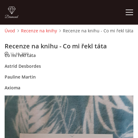
Úvod
Recenze na knihy
Recenze na knihu - Co mi řekl táta
ÚVOD
Recenze na knihu - Co mi řekl táta
11. 10. 2020
Co mi řekl táta
O MĚ
Astrid Desbordes
FOTOALBUM
Pauline Martin
Axioma
DĚJINY VÝTVARNÉHO UMĚNÍ
NOVINKY ZE ŠKOLSTVÍ 2025
ROČNÍ PLÁN - INSPIRACE /DLE NOVÉHO RVP PV 2025