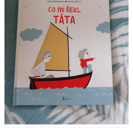
VZDĚLÁVACÍ BLOK ZÁŘÍ
VZDĚLÁVACÍ BLOK ŘÍJEN
VZDĚLÁVACÍ BLOK LISTOPAD
VZDĚLÁVACÍ BLOK PROSINEC
VZDĚLÁVACÍ BLOK LEDEN
VZDĚLÁVACÍ BLOK ÚNOR
VZDĚLÁVACÍ BLOK BŘEZEN