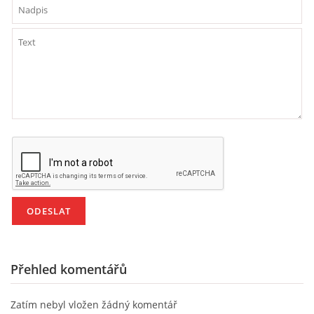
HÁDANKY K TÉMATU JARO, LÉTO, PODZIM,ZIMA
PÍSNĚ K TÉMATU JARO
BÁSNĚ K TÉMATU JARO
POHYBOVÉ AKTIVITY NA TÉMA JARO
PÍSNĚ K TÉMATU LÉTO
BÁSNĚ K TÉMATU LÉTO
Přehled komentářů
POHYBOVÉ AKTIVITY NA TÉMA LÉTO
Zatím nebyl vložen žádný komentář