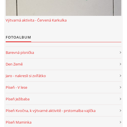
TÝDENNÍ PLÁNY
Výtvarná aktivita - Červená Karkulka
SMYSLOVÁ AKTIVITA
FOTOALBUM
MONTESSORI AKTIVITA
Barevná písnička
JÓGOVÉ CVIČENÍ, TYPY, RADY, RECENZE
Den Země
KALENDÁŘ PRO DĚTI
Jaro - nakresli si zvířátko
Píseň - V lese
STÁTNÍ SVÁTKY
Píseň Ježibaba
SVATÝ VÁCLAV
Píseň Kvočna, k výtvarné aktivitě - prstomalba vajíčka
Píseň Maminka
20.10. DEN STROMŮ