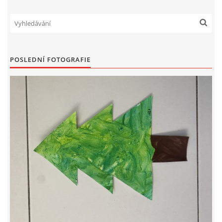
PÍSNĚ K TÉMATU PODZIM
BÁSNĚ K TÉMATU PODZIM
POSLEDNÍ FOTOGRAFIE
POHYBOVÉ AKTIVITY NA TÉMA PODZIM
PÍSNĚ K TÉMATU ZIMA
BÁSNĚ K TÉMATU ZIMA
POHYBOVÉ AKTIVITY NA TÉMA ZIMA
VZDĚLÁVACÍ PLÁN OD ZÁŘÍ DO ČERVNA