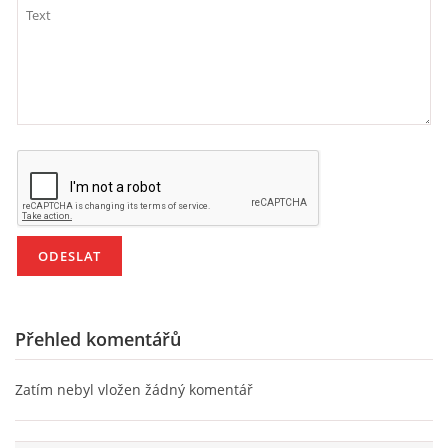
HÁDANKY K TÉMATU JARO, LÉTO, PODZIM,ZIMA
PÍSNĚ K TÉMATU JARO
BÁSNĚ K TÉMATU JARO
POHYBOVÉ AKTIVITY NA TÉMA JARO
PÍSNĚ K TÉMATU LÉTO
Přehled komentářů
BÁSNĚ K TÉMATU LÉTO
Zatím nebyl vložen žádný komentář
POHYBOVÉ AKTIVITY NA TÉMA LÉTO