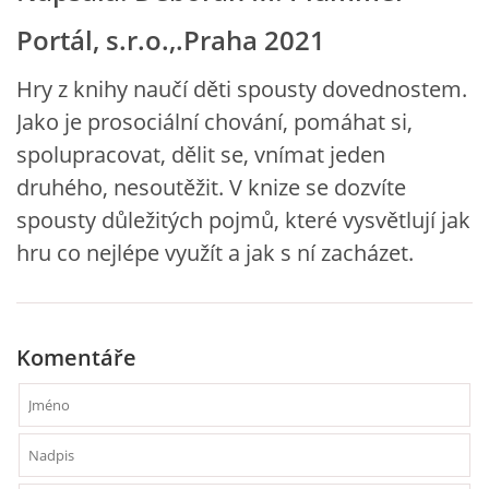
VZDĚLÁVACÍ BLOK DUBEN
Portál, s.r.o.,.Praha 2021
Hry z knihy naučí děti spousty dovednostem.
VÝTVARNÉ TECHNIKY
Jako je prosociální chování, pomáhat si,
spolupracovat, dělit se, vnímat jeden
VÝTVARNÉ POMŮCKY
druhého, nesoutěžit. V knize se dozvíte
spousty důležitých pojmů, které vysvětlují jak
VÝTVARNÉ AKTIVITY - JARO
hru co nejlépe využít a jak s ní zacházet.
VÝTVARNÉ AKTIVITY - LÉTO
VÝTVARNÉ AKTIVITY - PODZIM
Komentáře
VÝTVARNÉ AKTIVITY - ZIMA
CHARAKTERISTIKA ROČNÍCH OBDOBÍ