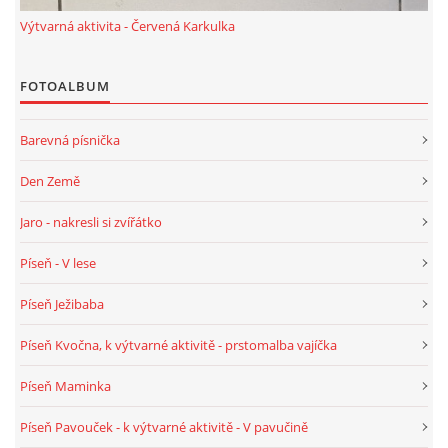
TÝDENNÍ PLÁNY
Výtvarná aktivita - Červená Karkulka
SMYSLOVÁ AKTIVITA
FOTOALBUM
MONTESSORI AKTIVITA
Barevná písnička
Den Země
JÓGOVÉ CVIČENÍ, TYPY, RADY, RECENZE
Jaro - nakresli si zvířátko
KALENDÁŘ PRO DĚTI
Píseň - V lese
Píseň Ježibaba
STÁTNÍ SVÁTKY
Píseň Kvočna, k výtvarné aktivitě - prstomalba vajíčka
SVATÝ VÁCLAV
Píseň Maminka
Píseň Pavouček - k výtvarné aktivitě - V pavučině
20.10. DEN STROMŮ