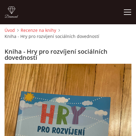
Úvod
Recenze na knihy
Kniha - Hry pro rozvíjení sociálních dovedností
ÚVOD
Kniha - Hry pro rozvíjení sociálních
O MĚ
dovedností
FOTOALBUM
DĚJINY VÝTVARNÉHO UMĚNÍ
NOVINKY ZE ŠKOLSTVÍ 2025
ROČNÍ PLÁN - INSPIRACE /DLE NOVÉHO RVP PV 2025