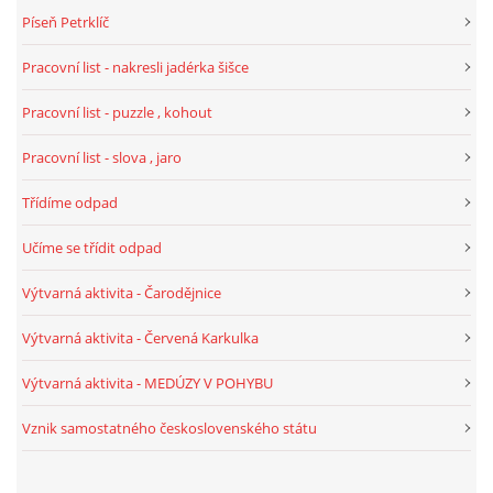
Píseň Petrklíč
HALLOWEEN
Pracovní list - nakresli jadérka šišce
Pracovní list - puzzle , kohout
DUŠIČKY
Pracovní list - slova , jaro
SVATÝ MARTIN
Třídíme odpad
Učíme se třídit odpad
SVATÁ KATEŘINA 25.LISTOPADU
Výtvarná aktivita - Čarodějnice
SVATÁ BARBORA 4.12.
Výtvarná aktivita - Červená Karkulka
Výtvarná aktivita - MEDÚZY V POHYBU
MIKULÁŠ, ČERTI
Vznik samostatného československého státu
MASOPUST