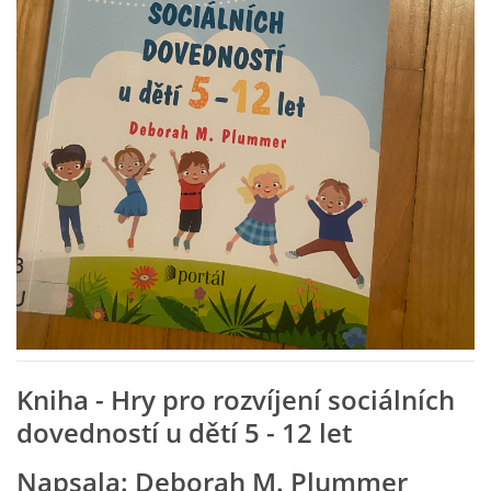
VZDĚLÁVACÍ BLOK ZÁŘÍ
VZDĚLÁVACÍ BLOK ŘÍJEN
VZDĚLÁVACÍ BLOK LISTOPAD
VZDĚLÁVACÍ BLOK PROSINEC
VZDĚLÁVACÍ BLOK LEDEN
VZDĚLÁVACÍ BLOK ÚNOR
Kniha - Hry pro rozvíjení sociálních
dovedností u dětí 5 - 12 let
VZDĚLÁVACÍ BLOK BŘEZEN
Napsala: Deborah M. Plummer