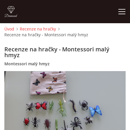
Úvod
Recenze na hračky
Recenze na hračky - Montessori malý hmyz
ÚVOD
Recenze na hračky - Montessori malý
O MĚ
hmyz
Montessori malý hmyz
FOTOALBUM
DĚJINY VÝTVARNÉHO UMĚNÍ
NOVINKY ZE ŠKOLSTVÍ 2025
ROČNÍ PLÁN - INSPIRACE /DLE NOVÉHO RVP PV 2025