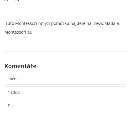
VZDĚLÁVACÍ BLOK DUBEN
VÝTVARNÉ TECHNIKY
Tuto Montessori hmyzí pomůcku najdete na: www.Madala-
Montessori.eu
VÝTVARNÉ POMŮCKY
VÝTVARNÉ AKTIVITY - JARO
Komentáře
VÝTVARNÉ AKTIVITY - LÉTO
VÝTVARNÉ AKTIVITY - PODZIM
VÝTVARNÉ AKTIVITY - ZIMA
CHARAKTERISTIKA ROČNÍCH OBDOBÍ