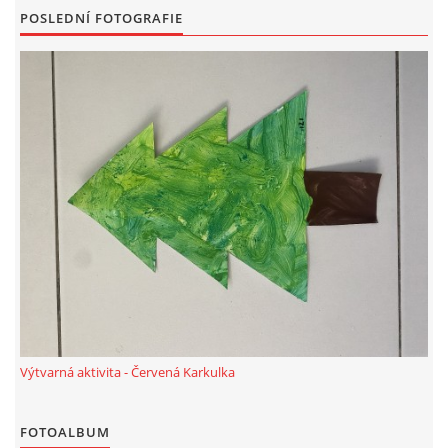
POSLEDNÍ FOTOGRAFIE
PÍSNĚ K TÉMATU PODZIM
BÁSNĚ K TÉMATU PODZIM
POHYBOVÉ AKTIVITY NA TÉMA PODZIM
PÍSNĚ K TÉMATU ZIMA
BÁSNĚ K TÉMATU ZIMA
POHYBOVÉ AKTIVITY NA TÉMA ZIMA
Výtvarná aktivita - Červená Karkulka
VZDĚLÁVACÍ PLÁN OD ZÁŘÍ DO ČERVNA
FOTOALBUM