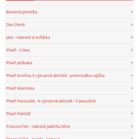
TÝDENNÍ PLÁNY
Barevná písnička
SMYSLOVÁ AKTIVITA
Den Země
Jaro - nakresli si zvířátko
MONTESSORI AKTIVITA
Píseň - V lese
JÓGOVÉ CVIČENÍ, TYPY, RADY, RECENZE
Píseň Ježibaba
Píseň Kvočna, k výtvarné aktivitě - prstomalba vajíčka
KALENDÁŘ PRO DĚTI
Píseň Maminka
STÁTNÍ SVÁTKY
Píseň Pavouček - k výtvarné aktivitě - V pavučině
Píseň Petrklíč
SVATÝ VÁCLAV
Pracovní list - nakresli jadérka šišce
20.10. DEN STROMŮ