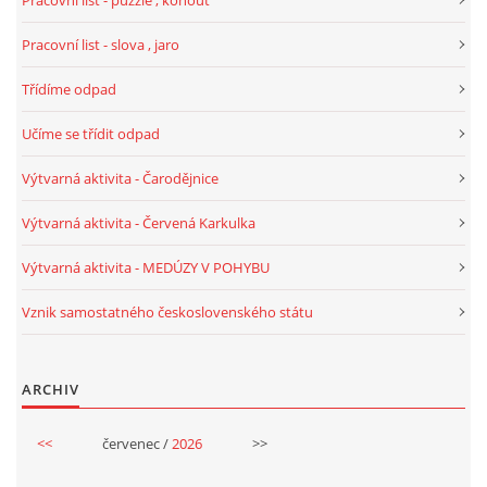
Pracovní list - puzzle , kohout
Pracovní list - slova , jaro
HALLOWEEN
Třídíme odpad
DUŠIČKY
Učíme se třídit odpad
Výtvarná aktivita - Čarodějnice
SVATÝ MARTIN
Výtvarná aktivita - Červená Karkulka
SVATÁ KATEŘINA 25.LISTOPADU
Výtvarná aktivita - MEDÚZY V POHYBU
Vznik samostatného československého státu
SVATÁ BARBORA 4.12.
ARCHIV
MIKULÁŠ, ČERTI
<<
červenec /
2026
>>
MASOPUST