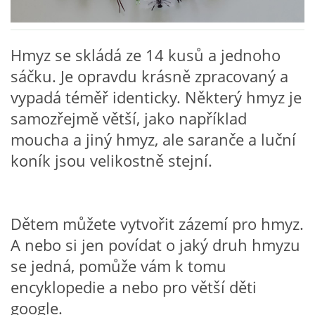
VZDĚLÁVACÍ BLOK ZÁŘÍ
Hmyz se skládá ze 14 kusů a jednoho
VZDĚLÁVACÍ BLOK ŘÍJEN
sáčku. Je opravdu krásně zpracovaný a
vypadá téměř identicky. Některý hmyz je
VZDĚLÁVACÍ BLOK LISTOPAD
samozřejmě větší, jako například
moucha a jiný hmyz, ale saranče a luční
VZDĚLÁVACÍ BLOK PROSINEC
koník jsou velikostně stejní.
VZDĚLÁVACÍ BLOK LEDEN
Dětem můžete vytvořit zázemí pro hmyz.
A nebo si jen povídat o jaký druh hmyzu
VZDĚLÁVACÍ BLOK ÚNOR
se jedná, pomůže vám k tomu
encyklopedie a nebo pro větší děti
VZDĚLÁVACÍ BLOK BŘEZEN
google.