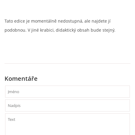
VZDĚLÁVACÍ BLOK DUBEN
Tato edice je momentálně nedostupná, ale najdete jí
VÝTVARNÉ TECHNIKY
podobnou. V jiné krabici, didaktický obsah bude stejný.
VÝTVARNÉ POMŮCKY
VÝTVARNÉ AKTIVITY - JARO
Komentáře
VÝTVARNÉ AKTIVITY - LÉTO
VÝTVARNÉ AKTIVITY - PODZIM
VÝTVARNÉ AKTIVITY - ZIMA
CHARAKTERISTIKA ROČNÍCH OBDOBÍ