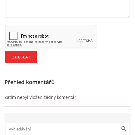
HÁDANKY K TÉMATU JARO, LÉTO, PODZIM,ZIMA
PÍSNĚ K TÉMATU JARO
BÁSNĚ K TÉMATU JARO
POHYBOVÉ AKTIVITY NA TÉMA JARO
Přehled komentářů
PÍSNĚ K TÉMATU LÉTO
Zatím nebyl vložen žádný komentář
BÁSNĚ K TÉMATU LÉTO
POHYBOVÉ AKTIVITY NA TÉMA LÉTO