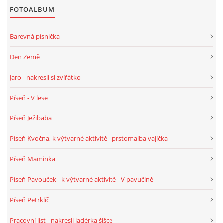
TÝDENNÍ PLÁNY
FOTOALBUM
Barevná písnička
SMYSLOVÁ AKTIVITA
Den Země
MONTESSORI AKTIVITA
Jaro - nakresli si zvířátko
Píseň - V lese
JÓGOVÉ CVIČENÍ, TYPY, RADY, RECENZE
Píseň Ježibaba
KALENDÁŘ PRO DĚTI
Píseň Kvočna, k výtvarné aktivitě - prstomalba vajíčka
Píseň Maminka
STÁTNÍ SVÁTKY
Píseň Pavouček - k výtvarné aktivitě - V pavučině
SVATÝ VÁCLAV
Píseň Petrklíč
Pracovní list - nakresli jadérka šišce
20.10. DEN STROMŮ