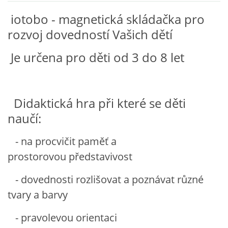
iotobo - magnetická skládačka pro
VZDĚLÁVACÍ BLOK ZÁŘÍ
rozvoj dovedností Vašich dětí
VZDĚLÁVACÍ BLOK ŘÍJEN
Je určena pro děti od 3 do 8 let
VZDĚLÁVACÍ BLOK LISTOPAD
Didaktická hra při které se děti
VZDĚLÁVACÍ BLOK PROSINEC
naučí:
- na procvičit paměť a
VZDĚLÁVACÍ BLOK LEDEN
prostorovou představivost
VZDĚLÁVACÍ BLOK ÚNOR
- dovednosti rozlišovat a poznávat různé
tvary a barvy
VZDĚLÁVACÍ BLOK BŘEZEN
- pravolevou orientaci