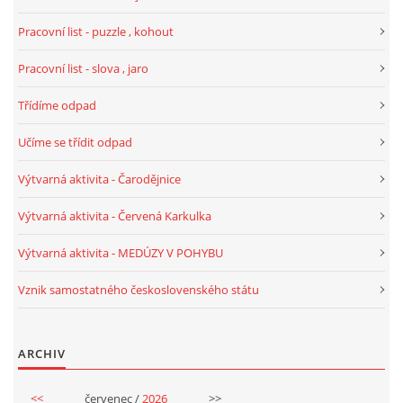
Pracovní list - puzzle , kohout
HALLOWEEN
Pracovní list - slova , jaro
DUŠIČKY
Třídíme odpad
Učíme se třídit odpad
SVATÝ MARTIN
Výtvarná aktivita - Čarodějnice
SVATÁ KATEŘINA 25.LISTOPADU
Výtvarná aktivita - Červená Karkulka
Výtvarná aktivita - MEDÚZY V POHYBU
SVATÁ BARBORA 4.12.
Vznik samostatného československého státu
MIKULÁŠ, ČERTI
ARCHIV
MASOPUST
<<
červenec /
2026
>>