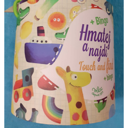
VZDĚLÁVACÍ BLOK ZÁŘÍ
VZDĚLÁVACÍ BLOK ŘÍJEN
VZDĚLÁVACÍ BLOK LISTOPAD
VZDĚLÁVACÍ BLOK PROSINEC
VZDĚLÁVACÍ BLOK LEDEN
VZDĚLÁVACÍ BLOK ÚNOR
VZDĚLÁVACÍ BLOK BŘEZEN