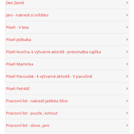
Den Země
Jaro - nakresli si zvířátko
HALLOWEEN
Píseň - V lese
DUŠIČKY
Píseň Ježibaba
Píseň Kvočna, k výtvarné aktivitě - prstomalba vajíčka
SVATÝ MARTIN
Píseň Maminka
SVATÁ KATEŘINA 25.LISTOPADU
Píseň Pavouček - k výtvarné aktivitě - V pavučině
Píseň Petrklíč
SVATÁ BARBORA 4.12.
Pracovní list - nakresli jadérka šišce
MIKULÁŠ, ČERTI
Pracovní list - puzzle , kohout
Pracovní list - slova , jaro
MASOPUST