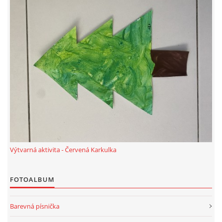
TÝDENNÍ PLÁNY
SMYSLOVÁ AKTIVITA
MONTESSORI AKTIVITA
JÓGOVÉ CVIČENÍ, TYPY, RADY, RECENZE
KALENDÁŘ PRO DĚTI
Výtvarná aktivita - Červená Karkulka
STÁTNÍ SVÁTKY
FOTOALBUM
SVATÝ VÁCLAV
Barevná písnička
20.10. DEN STROMŮ