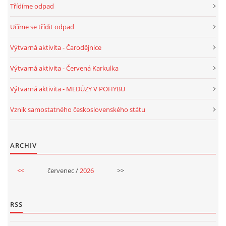
Třídíme odpad
VELIKONOCE
Učíme se třídit odpad
Výtvarná aktivita - Čarodějnice
SVĚTOVÝ DEN VODY 22. BŘEZEN
Výtvarná aktivita - Červená Karkulka
KREATIVNÍ OVOCNÉ A ZELENINOVÉ MLSÁNÍ
Výtvarná aktivita - MEDÚZY V POHYBU
Vznik samostatného československého státu
RECENZE NA KNIHY
RECENZE NA HRAČKY
ARCHIV
<<
červenec /
2026
>>
MIKULÁŠSKÁ NADÍLKA
VÁNOČNÍ TVOŘENÍ
RSS