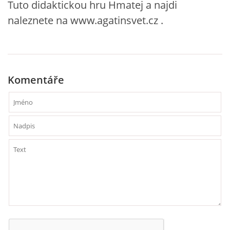
Tuto didaktickou hru Hmatej a najdi
naleznete na www.agatinsvet.cz .
HÁDANKY K TÉMATU JARO, LÉTO, PODZIM,ZIMA
PÍSNĚ K TÉMATU JARO
Komentáře
BÁSNĚ K TÉMATU JARO
POHYBOVÉ AKTIVITY NA TÉMA JARO
PÍSNĚ K TÉMATU LÉTO
BÁSNĚ K TÉMATU LÉTO
POHYBOVÉ AKTIVITY NA TÉMA LÉTO