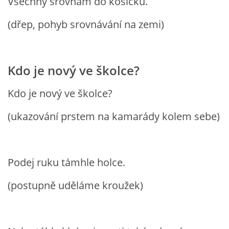
Všechny srovnám do košíčku.
(dřep, pohyb srovnávání na zemi)
HALLOWEEN
DUŠIČKY
Kdo je nový ve školce?
SVATÝ MARTIN
Kdo je nový ve školce?
(ukazování prstem na kamarády kolem sebe)
SVATÁ KATEŘINA 25.LISTOPADU
SVATÁ BARBORA 4.12.
Podej ruku támhle holce.
(postupně uděláme kroužek)
MIKULÁŠ, ČERTI
MASOPUST