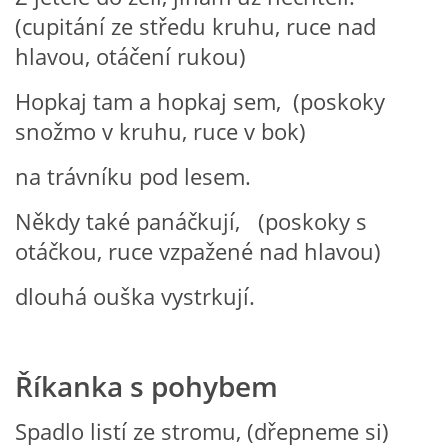
(cupitání ze středu kruhu, ruce nad
SPORTÍK - DĚTI V POHYBU
hlavou, otáčení rukou)
STOP ŠIKANĚ ANEB ŠIKANA BOLÍ
Hopkaj tam a hopkaj sem, (poskoky
snožmo v kruhu, ruce v bok)
VĚDOMÁ VÝCHOVA
na trávníku pod lesem.
Někdy také panáčkují, (poskoky s
SADA EMOČNÍCH HER PRO DĚTI 3 - 4 ROKY
otáčkou, ruce vzpažené nad hlavou)
MERCH
dlouhá ouška vystrkují.
MOJE TVORBA POHÁDEK PRO DĚTI
Říkanka s pohybem
POHÁDKY NA SPOTIFY
Spadlo listí ze stromu, (dřepneme si)