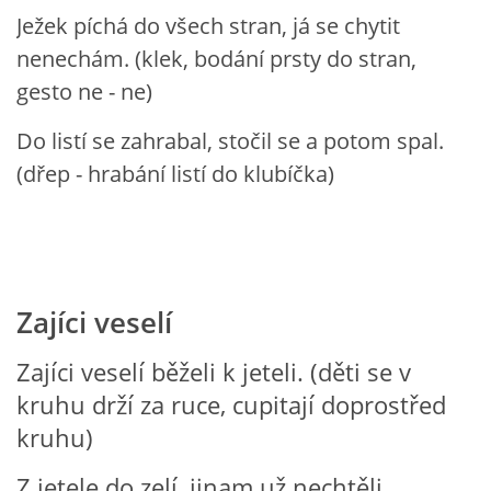
Ježek píchá do všech stran, já se chytit
nenechám. (klek, bodání prsty do stran,
POZITIVNÍ AFIRMACE PRO DĚTI
gesto ne - ne)
PSYCHOHYGIENA PRO UČITELKY
Do listí se zahrabal, stočil se a potom spal.
(dřep - hrabání listí do klubíčka)
UČITELSKÁ SEBEREFLEXE
DĚTSKÝ VZTEK
Zajíci veselí
DĚTSKÝ SMUTEK
Zajíci veselí běželi k jeteli. (děti se v
EFEKTIVNÍ KOMUNIKACE S DĚTMI
kruhu drží za ruce, cupitají doprostřed
kruhu)
CO BY MĚLO DÍTĚ ZVLÁDNOUT PŘED VSTUPEM DO ZŠ
Z jetele do zelí, jinam už nechtěli.