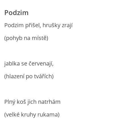
Podzim
PÍSNĚ K TÉMATU PODZIM
Podzim přišel, hrušky zrají
BÁSNĚ K TÉMATU PODZIM
(pohyb na místě)
POHYBOVÉ AKTIVITY NA TÉMA PODZIM
jablka se červenají,
PÍSNĚ K TÉMATU ZIMA
(hlazení po tvářích)
BÁSNĚ K TÉMATU ZIMA
POHYBOVÉ AKTIVITY NA TÉMA ZIMA
Plný koš jich natrhám
(velké kruhy rukama)
VZDĚLÁVACÍ PLÁN OD ZÁŘÍ DO ČERVNA