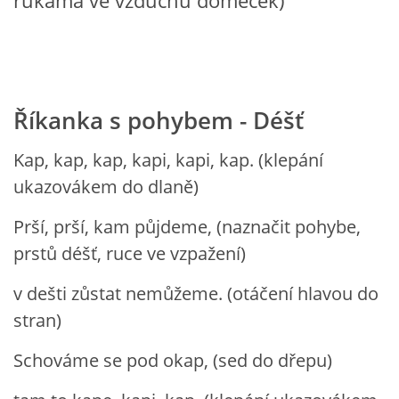
rukama ve vzduchu domeček)
Říkanka s pohybem - Déšť
Kap, kap, kap, kapi, kapi, kap. (klepání
ukazovákem do dlaně)
Prší, prší, kam půjdeme, (naznačit pohybe,
prstů déšť, ruce ve vzpažení)
v dešti zůstat nemůžeme. (otáčení hlavou do
stran)
Schováme se pod okap, (sed do dřepu)