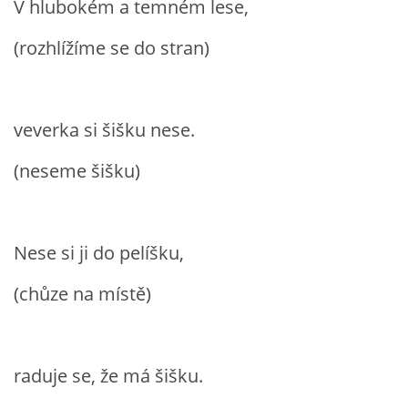
V hlubokém a temném lese,
VZDĚLÁVACÍ BLOK ZÁŘÍ
(rozhlížíme se do stran)
VZDĚLÁVACÍ BLOK ŘÍJEN
veverka si šišku nese.
VZDĚLÁVACÍ BLOK LISTOPAD
(neseme šišku)
VZDĚLÁVACÍ BLOK PROSINEC
Nese si ji do pelíšku,
VZDĚLÁVACÍ BLOK LEDEN
(chůze na místě)
VZDĚLÁVACÍ BLOK ÚNOR
VZDĚLÁVACÍ BLOK BŘEZEN
raduje se, že má šišku.