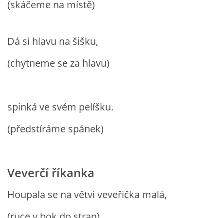
(skáčeme na místě)
VZDĚLÁVACÍ BLOK DUBEN
VÝTVARNÉ TECHNIKY
Dá si hlavu na šišku,
(chytneme se za hlavu)
VÝTVARNÉ POMŮCKY
VÝTVARNÉ AKTIVITY - JARO
spinká ve svém pelíšku.
(předstíráme spánek)
VÝTVARNÉ AKTIVITY - LÉTO
VÝTVARNÉ AKTIVITY - PODZIM
Veverčí říkanka
VÝTVARNÉ AKTIVITY - ZIMA
Houpala se na větvi veveřička malá,
(ruce v bok do stran)
CHARAKTERISTIKA ROČNÍCH OBDOBÍ