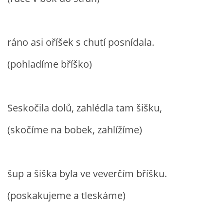
HÁDANKY K TÉMATU JARO, LÉTO, PODZIM,ZIMA
ráno asi oříšek s chutí posnídala.
PÍSNĚ K TÉMATU JARO
(pohladíme bříško)
BÁSNĚ K TÉMATU JARO
Seskočila dolů, zahlédla tam šišku,
POHYBOVÉ AKTIVITY NA TÉMA JARO
(skočíme na bobek, zahlížíme)
PÍSNĚ K TÉMATU LÉTO
šup a šiška byla ve veverčím bříšku.
BÁSNĚ K TÉMATU LÉTO
(poskakujeme a tleskáme)
POHYBOVÉ AKTIVITY NA TÉMA LÉTO