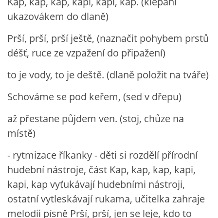
Kap, kap, kap, kapi, kapi, kap. (klepání
ukazovákem do dlaně)
Prší, prší, prší ještě, (naznačit pohybem prstů
déšť, ruce ze vzpažení do připažení)
to je vody, to je deště. (dlaně položit na tváře)
Schováme se pod keřem, (sed v dřepu)
až přestane půjdem ven. (stoj, chůze na
místě)
- rytmizace říkanky - děti si rozdělí přírodní
hudební nástroje, část Kap, kap, kap, kapi,
kapi, kap vyťukávají hudebními nástroji,
ostatní vytleskávají rukama, učitelka zahraje
melodii písně Prší, prší, jen se leje, kdo to