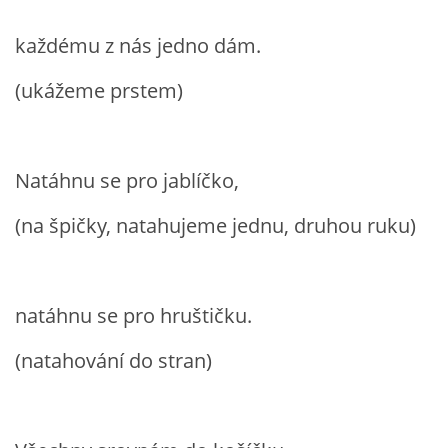
TÝDENNÍ PLÁNY
každému z nás jedno dám.
SMYSLOVÁ AKTIVITA
(ukážeme prstem)
MONTESSORI AKTIVITA
Natáhnu se pro jablíčko,
JÓGOVÉ CVIČENÍ, TYPY, RADY, RECENZE
(na špičky, natahujeme jednu, druhou ruku)
KALENDÁŘ PRO DĚTI
natáhnu se pro hruštičku.
STÁTNÍ SVÁTKY
(natahování do stran)
SVATÝ VÁCLAV
20.10. DEN STROMŮ