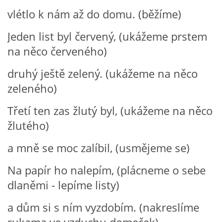
SPONZOŘI
vlétlo k nám až do domu. (běžíme)
Jeden list byl červený, (ukážeme prstem
na něco červeného)
© 2026 eStránky.cz
|
RSS
druhý ještě zelený. (ukážeme na něco
zeleného)
Třetí ten zas žlutý byl, (ukážeme na něco
žlutého)
a mně se moc zalíbil, (usmějeme se)
Na papír ho nalepím, (plácneme o sebe
dlaněmi - lepíme listy)
a dům si s ním vyzdobím. (nakreslíme