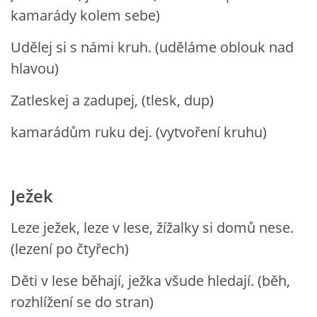
UČTE DĚTI PROŽITKEM
kamarády kolem sebe)
Udělej si s námi kruh. (uděláme oblouk nad
ŠABLONY
hlavou)
SENZORY PLAY
Zatleskej a zadupej, (tlesk, dup)
kamarádům ruku dej. (vytvoření kruhu)
DOPORUČUJI
POLYTECHNICKÉ ČINNOSTI
Ježek
Leze ježek, leze v lese, žížalky si domů nese.
PORTFÓLIO DÍTĚTE
(lezení po čtyřech)
MOTIVAČNÍ CITÁTY PRO UČITELE
Děti v lese běhají, ježka všude hledají. (běh,
rozhlížení se do stran)
POKUSY