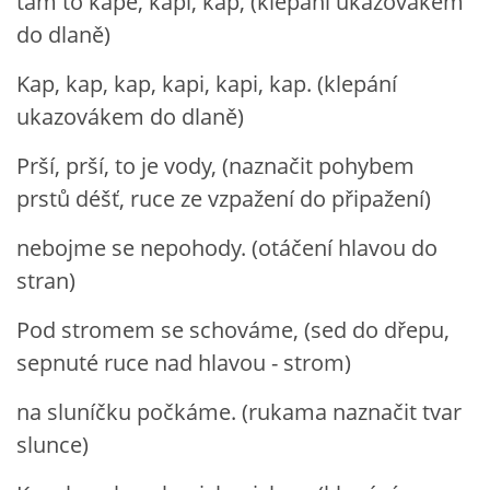
tam to kape, kapi, kap, (klepání ukazovákem
do dlaně)
Kap, kap, kap, kapi, kapi, kap. (klepání
ukazovákem do dlaně)
Prší, prší, to je vody, (naznačit pohybem
prstů déšť, ruce ze vzpažení do připažení)
nebojme se nepohody. (otáčení hlavou do
stran)
Pod stromem se schováme, (sed do dřepu,
sepnuté ruce nad hlavou - strom)
na sluníčku počkáme. (rukama naznačit tvar
slunce)