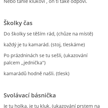
Nebo táhle klukovi , on ti také odpoví.
VELIKONOCE
Školky čas
SVĚTOVÝ DEN VODY 22. BŘEZEN
Do školky se těším rád, (chůze na místě)
KREATIVNÍ OVOCNÉ A ZELENINOVÉ MLSÁNÍ
každý je tu kamarád. (stoj, tleskáme)
RECENZE NA KNIHY
Po prázdninách se tu sešli, (ukazování
palcem ,,jednička")
RECENZE NA HRAČKY
kamarádů hodně našli. (tlesk)
MIKULÁŠSKÁ NADÍLKA
Svolávací básnička
VÁNOČNÍ TVOŘENÍ
Je tu holka, je tu kluk. (ukazování prstem na