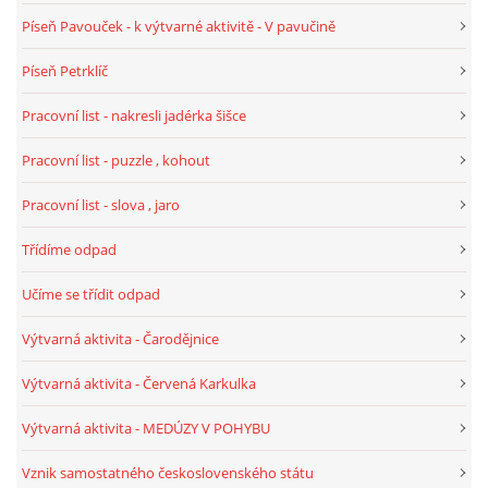
Píseň Pavouček - k výtvarné aktivitě - V pavučině
VELIKONOCE
Píseň Petrklíč
SVĚTOVÝ DEN VODY 22. BŘEZEN
Pracovní list - nakresli jadérka šišce
Pracovní list - puzzle , kohout
KREATIVNÍ OVOCNÉ A ZELENINOVÉ MLSÁNÍ
Pracovní list - slova , jaro
RECENZE NA KNIHY
Třídíme odpad
Učíme se třídit odpad
RECENZE NA HRAČKY
Výtvarná aktivita - Čarodějnice
MIKULÁŠSKÁ NADÍLKA
Výtvarná aktivita - Červená Karkulka
Výtvarná aktivita - MEDÚZY V POHYBU
VÁNOČNÍ TVOŘENÍ
Vznik samostatného československého státu