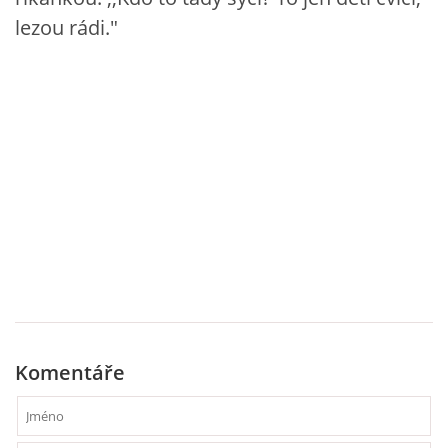
lezou rádi."
HÁDANKY K TÉMATU JARO, LÉTO, PODZIM,ZIMA
PÍSNĚ K TÉMATU JARO
BÁSNĚ K TÉMATU JARO
POHYBOVÉ AKTIVITY NA TÉMA JARO
PÍSNĚ K TÉMATU LÉTO
BÁSNĚ K TÉMATU LÉTO
Komentáře
POHYBOVÉ AKTIVITY NA TÉMA LÉTO