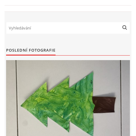
TÝDENNÍ PLÁNY
SMYSLOVÁ AKTIVITA
MONTESSORI AKTIVITA
POSLEDNÍ FOTOGRAFIE
JÓGOVÉ CVIČENÍ, TYPY, RADY, RECENZE
KALENDÁŘ PRO DĚTI
STÁTNÍ SVÁTKY
SVATÝ VÁCLAV
20.10. DEN STROMŮ