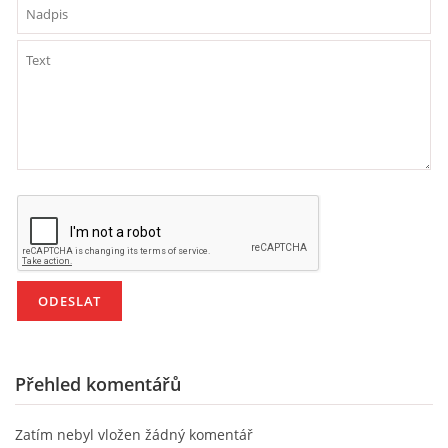
PÍSNĚ K TÉMATU PODZIM
BÁSNĚ K TÉMATU PODZIM
POHYBOVÉ AKTIVITY NA TÉMA PODZIM
PÍSNĚ K TÉMATU ZIMA
BÁSNĚ K TÉMATU ZIMA
POHYBOVÉ AKTIVITY NA TÉMA ZIMA
Přehled komentářů
VZDĚLÁVACÍ PLÁN OD ZÁŘÍ DO ČERVNA
Zatím nebyl vložen žádný komentář