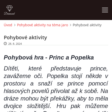
Úvod
Pohybové aktivity na téma jaro
Pohybové aktivity
ÚVOD
Pohybové aktivity
28. 8. 2024
O MĚ
Pohybová hra - Princ a Popelka
FOTOALBUM
Dítěti, které představuje prince,
zavážeme oči. Popelka stojí někde v
DĚJINY VÝTVARNÉHO UMĚNÍ
prostoru a snaží se prince pomocí
hlasových povelů přivolat až k sobě. Na
NOVINKY ZE ŠKOLSTVÍ 2025
dráze mohou být překážky, aby to měla
dvojice složitější. Hru pak můžeme
ROČNÍ PLÁN - INSPIRACE /DLE NOVÉHO RVP PV 2025