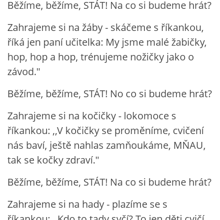
Běžíme, běžíme, STÁT! Na co si budeme hrát?
VZDĚLÁVACÍ BLOK DUBEN
Zahrajeme si na žáby - skáčeme s říkankou,
VÝTVARNÉ TECHNIKY
říká jen paní učitelka: My jsme malé žabičky,
hop, hop a hop, trénujeme nožičky jako o
VÝTVARNÉ POMŮCKY
závod."
Běžíme, běžíme, STÁT! No co si budeme hrát?
VÝTVARNÉ AKTIVITY - JARO
Zahrajeme si na kočičky - lokomoce s
říkankou: ,,V kočičky se proměníme, cvičení
VÝTVARNÉ AKTIVITY - LÉTO
nás baví, ještě nahlas zamňoukáme, MŇAU,
tak se kočky zdraví."
VÝTVARNÉ AKTIVITY - PODZIM
Běžíme, běžíme, STÁT! Na co si budeme hrát?
VÝTVARNÉ AKTIVITY - ZIMA
Zahrajeme si na hady - plazíme se s
říkankou: ,,Kdo to tady syčí? To jen děti cvičí,
CHARAKTERISTIKA ROČNÍCH OBDOBÍ