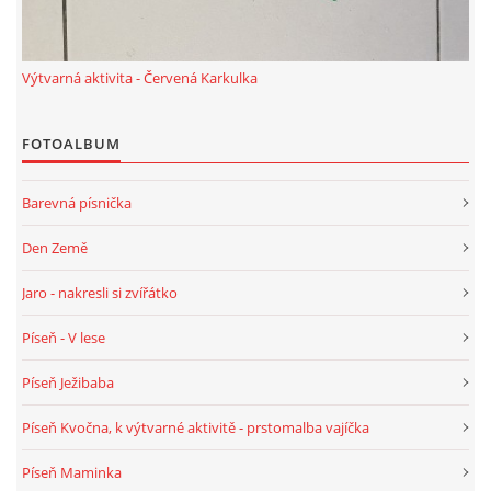
HALLOWEEN
Výtvarná aktivita - Červená Karkulka
DUŠIČKY
FOTOALBUM
SVATÝ MARTIN
Barevná písnička
Den Země
SVATÁ KATEŘINA 25.LISTOPADU
Jaro - nakresli si zvířátko
SVATÁ BARBORA 4.12.
Píseň - V lese
Píseň Ježibaba
MIKULÁŠ, ČERTI
Píseň Kvočna, k výtvarné aktivitě - prstomalba vajíčka
MASOPUST
Píseň Maminka